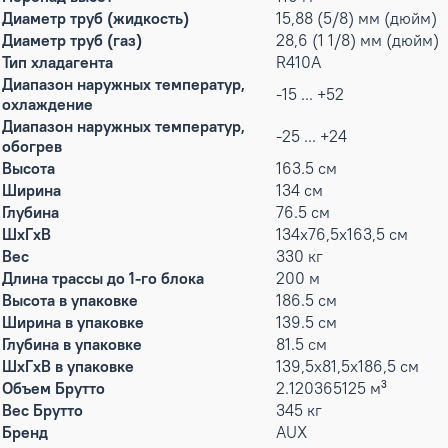
Диаметр труб (жидкость)
15,88 (5/8) мм (дюйм)
Диаметр труб (газ)
28,6 (1 1/8) мм (дюйм)
Тип хладагента
R410A
Диапазон наружных температур,
-15 ... +52
охлаждение
Диапазон наружных температур,
-25 ... +24
обогрев
Высота
163.5 см
Ширина
134 см
Глубина
76.5 см
ШxГxВ
134x76,5x163,5 см
Вес
330 кг
Длина трассы до 1-го блока
200 м
Высота в упаковке
186.5 см
Ширина в упаковке
139.5 см
Глубина в упаковке
81.5 см
ШxГxВ в упаковке
139,5x81,5x186,5 см
Объем Брутто
2.120365125 м³
Вес Брутто
345 кг
Бренд
AUX