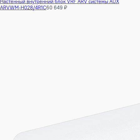
Настенный внутренний блок VRF ARV системы AUX
ARVWM-H028/4R1C
60 649 ₽