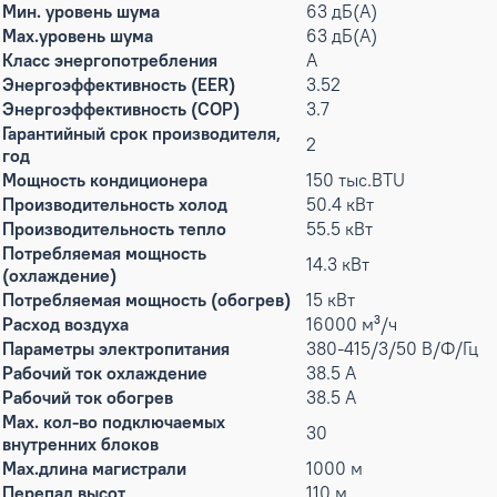
Мин. уровень шума
63 дБ(А)
Max.уровень шума
63 дБ(А)
Класс энергопотребления
A
Энергоэффективность (EER)
3.52
Энергоэффективность (COP)
3.7
Гарантийный срок производителя,
2
год
Мощность кондиционера
150 тыс.BTU
Производительность холод
50.4 кВт
Производительность тепло
55.5 кВт
Потребляемая мощность
14.3 кВт
(охлаждение)
Потребляемая мощность (обогрев)
15 кВт
Расход воздуха
16000 м³/ч
Параметры электропитания
380-415/3/50 В/Ф/Гц
Рабочий ток охлаждение
38.5 А
Рабочий ток обогрев
38.5 А
Max. кол-во подключаемых
30
внутренних блоков
Max.длина магистрали
1000 м
Перепад высот
110 м