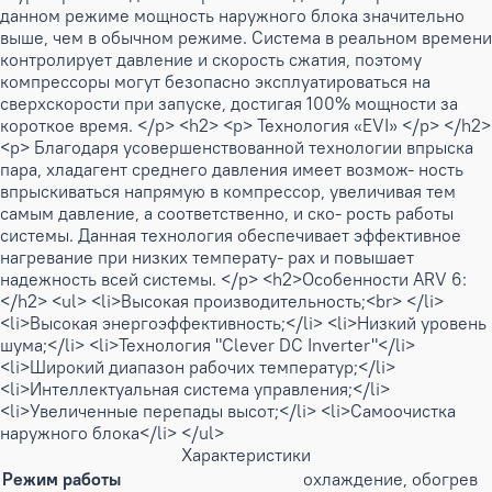
данном режиме мощность наружного блока значительно
выше, чем в обычном режиме. Система в реальном времени
контролирует давление и скорость сжатия, поэтому
компрессоры могут безопасно эксплуатироваться на
сверхскорости при запуске, достигая 100% мощности за
короткое время. </p> <h2> <p> Технология «EVI» </p> </h2>
<p> Благодаря усовершенствованной технологии впрыска
пара, хладагент среднего давления имеет возмож- ность
впрыскиваться напрямую в компрессор, увеличивая тем
самым давление, а соответственно, и ско- рость работы
системы. Данная технология обеспечивает эффективное
нагревание при низких температу- рах и повышает
надежность всей системы. </p> <h2>Особенности ARV 6:
</h2> <ul> <li>Высокая производительность;<br> </li>
<li>Высокая энергоэффективность;</li> <li>Низкий уровень
шума;</li> <li>Технология "Clever DC Inverter"</li>
<li>Широкий диапазон рабочих температур;</li>
<li>Интеллектуальная система управления;</li>
<li>Увеличенные перепады высот;</li> <li>Самоочистка
наружного блока</li> </ul>
Характеристики
Режим работы
охлаждение, обогрев