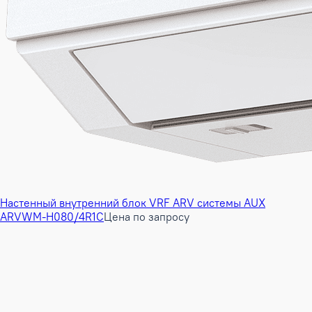
Настенный внутренний блок VRF ARV системы AUX
ARVWM-H080/4R1C
Цена по запросу