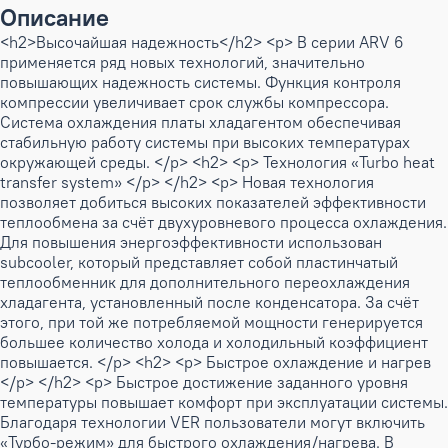
Описание
<h2>Высочайшая надежность</h2> <p> В серии ARV 6
применяется ряд новых технологий, значительно
повышающих надежность системы. Функция контроля
компрессии увеличивает срок службы компрессора.
Система охлаждения платы хладагентом обеспечивая
стабильную работу системы при высоких температурах
окружающей среды. </p> <h2> <p> Технология «Turbo heat
transfer system» </p> </h2> <p> Новая технология
позволяет добиться высоких показателей эффективности
теплообмена за счёт двухуровневого процесса охлаждения.
Для повышения энергоэффективности использован
subcooler, который представляет собой пластинчатый
теплообменник для дополнительного переохлаждения
хладагента, установленный после конденсатора. За счёт
этого, при той же потребляемой мощности генерируется
большее количество холода и холодильный коэффициент
повышается. </p> <h2> <p> Быстрое охлаждение и нагрев
</p> </h2> <p> Быстрое достижение заданного уровня
температуры повышает комфорт при эксплуатации системы.
Благодаря технологии VER пользователи могут включить
«Турбо-режим» для быстрого охлаждения/нагрева. В