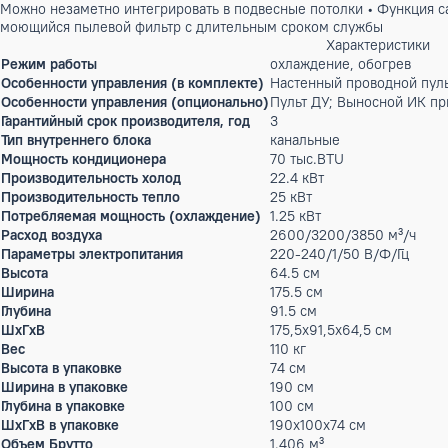
Бренд:
AUX
Артикул: X-00007750
371 571 ₽
Под заказ
Описание
Канальный внутренний блок, это блок для скрытого монтаж
два варианта забора воздуха. Доступен подмес свежего возд
Можно незаметно интегрировать в подвесные потолки • Фун
моющийся пылевой фильтр с длительным сроком службы
Характерис
Режим работы
охлаждение, обогр
Особенности управления (в комплекте)
Настенный проводн
Особенности управления (опционально)
Пульт ДУ; Выносной
Гарантийный срок производителя, год
3
Тип внутреннего блока
канальные
Мощность кондиционера
70 тыс.BTU
Производительность холод
22.4 кВт
Производительность тепло
25 кВт
Потребляемая мощность (охлаждение)
1.25 кВт
Расход воздуха
2600/3200/3850 м³
Параметры электропитания
220-240/1/50 В/Ф/Г