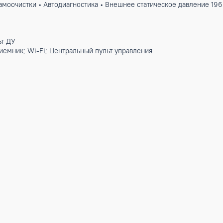
а. Относится к классу высоконапорных. Функциональный ко
уха. Подходит для офисов, отелей, конференц-залов, торгов
кция самоочистки • Автодиагностика • Внешнее статическое
тики
ев
ой пульт ДУ
 ИК приемник; Wi-Fi; Центральный пульт управления
/ч
ц