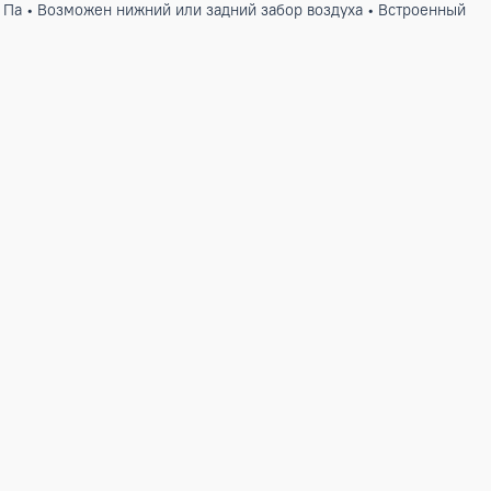
ндиционер с режимами работы холод/тепло/вентиляция/осуш
ых, складских и других помещений. Проводной пульт управле
 давление 196 Па • Возможен нижний или задний забор возд