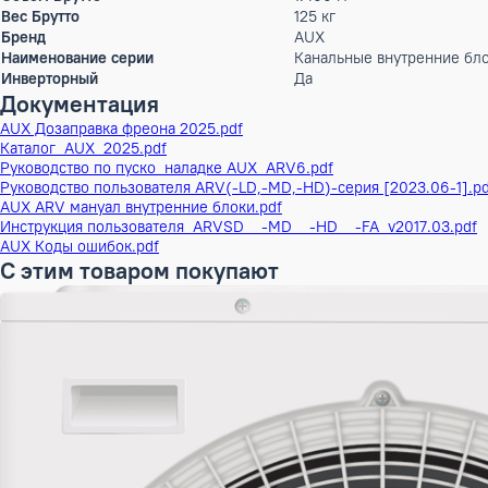
Высота
64.5 см
Ширина
175.5 см
Глубина
91.5 см
ШxГxВ
175,5x91,5x64,5 см
Вес
110 кг
Высота в упаковке
74 см
Ширина в упаковке
190 см
Глубина в упаковке
100 см
ШxГxВ в упаковке
190x100x74 см
Объем Брутто
1.406 м³
Вес Брутто
125 кг
Бренд
AUX
Наименование серии
Канальные внутрен
Инверторный
Да
Документация
AUX Дозаправка фреона 2025.pdf
Каталог_AUX_2025.pdf
Руководство по пуско_наладке AUX_ARV6.pdf
Руководство пользователя ARV(-LD,-MD,-HD)-серия [2023.0
AUX ARV мануал внутренние блоки.pdf
Инструкция пользователя_ARVSD__-MD__-HD__-FA_v2017.0