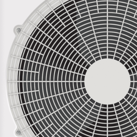
системы AUX ARV-H080/4R1A
305 694 ₽