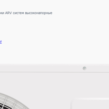
ние блоки ARV систем высоконапорные
6-1].pdf
3.pdf