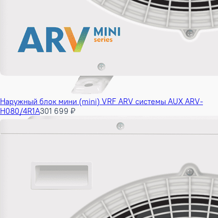
Наружный блок мини (mini) VRF ARV системы AUX ARV-
H080/4R1A
301 699 ₽