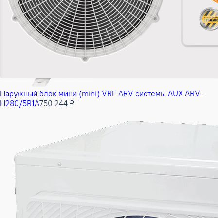
Наружный блок мини (mini) VRF ARV системы AUX ARV-
H280/5R1A
750 244 ₽