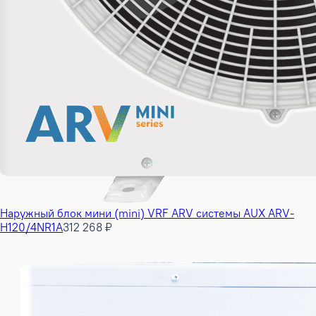
Наружный блок мини (mini) VRF ARV системы AUX ARV-
H120/4NR1A
312 268 ₽