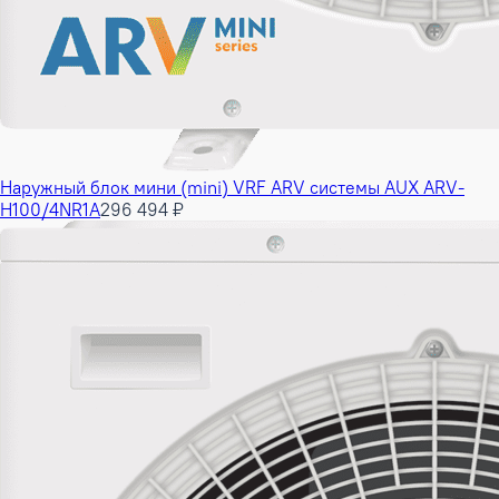
Наружный блок мини (mini) VRF ARV системы AUX ARV-
H100/4NR1A
296 494 ₽