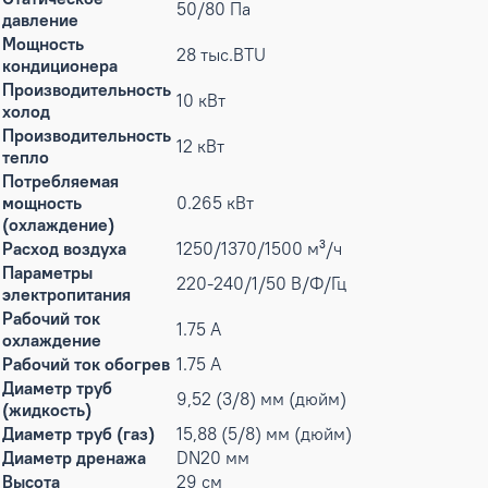
50/80 Па
давление
Мощность
28 тыс.BTU
кондиционера
Производительность
10 кВт
холод
Производительность
12 кВт
тепло
Потребляемая
мощность
0.265 кВт
(охлаждение)
Расход воздуха
1250/1370/1500 м³/ч
Параметры
220-240/1/50 В/Ф/Гц
электропитания
Рабочий ток
1.75 А
охлаждение
Рабочий ток обогрев
1.75 А
Диаметр труб
9,52 (3/8) мм (дюйм)
(жидкость)
Диаметр труб (газ)
15,88 (5/8) мм (дюйм)
Диаметр дренажа
DN20 мм
Высота
29 см