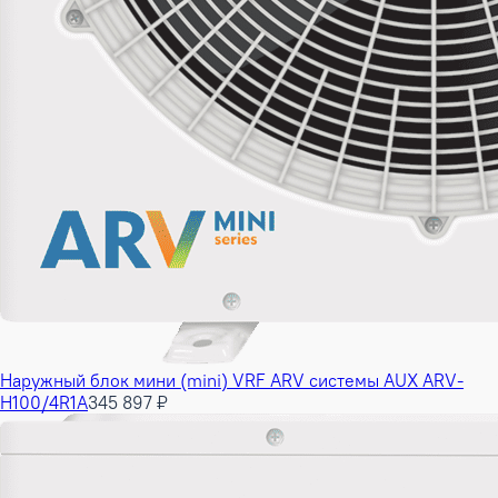
Наружный блок мини (mini) VRF ARV системы AUX ARV-
H100/4R1A
345 897 ₽