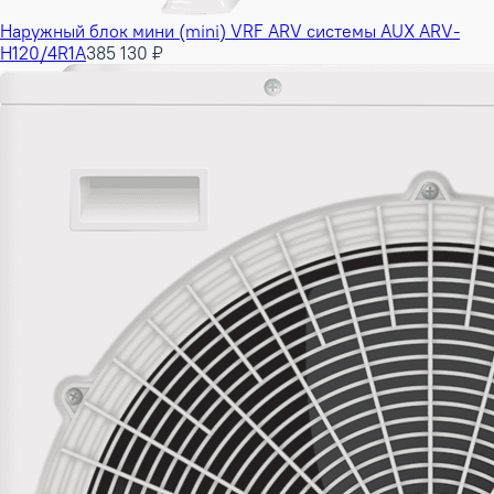
Наружный блок мини (mini) VRF ARV системы AUX ARV-
H120/4R1A
385 130 ₽