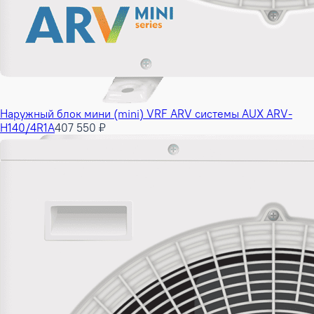
Наружный блок мини (mini) VRF ARV системы AUX ARV-
H140/4R1A
407 550 ₽