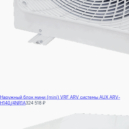
Наружный блок мини (mini) VRF ARV системы AUX ARV-
H140/4NR1A
324 518 ₽