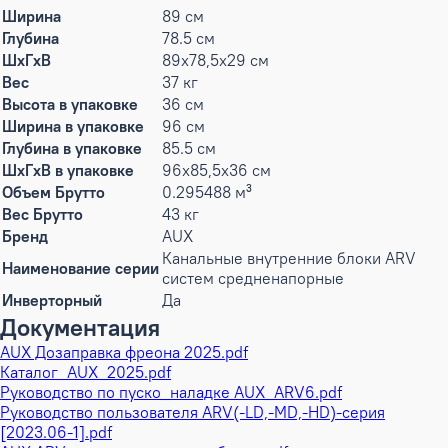
Ширина
89 см
Глубина
78.5 см
ШxГxВ
89x78,5x29 см
Вес
37 кг
Высота в упаковке
36 см
Ширина в упаковке
96 см
Глубина в упаковке
85.5 см
ШxГxВ в упаковке
96x85,5x36 см
Объем Брутто
0.295488 м³
Вес Брутто
43 кг
Бренд
AUX
Канальные внутренние блоки ARV
Наименование серии
систем средненапорные
Инверторный
Да
Документация
AUX Дозаправка фреона 2025.pdf
Каталог_AUX_2025.pdf
Руководство по пуско_наладке AUX_ARV6.pdf
Руководство пользователя ARV(-LD,-MD,-HD)-серия
[2023.06-1].pdf