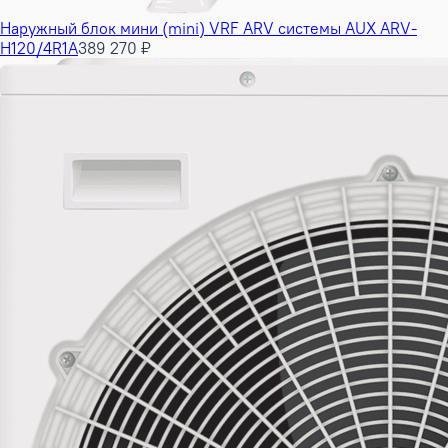
Наружный блок мини (mini) VRF ARV системы AUX ARV-
H120/4R1A
389 270 ₽