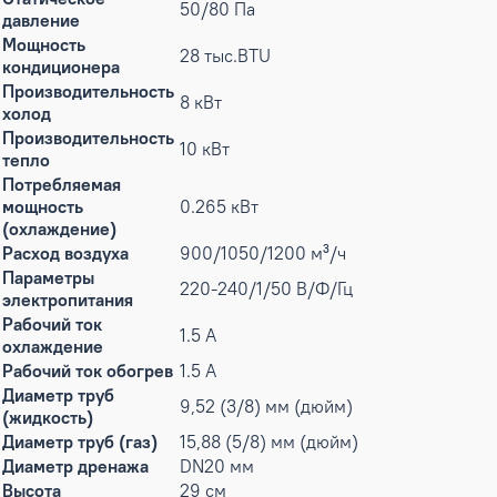
50/80 Па
давление
Мощность
28 тыс.BTU
кондиционера
Производительность
8 кВт
холод
Производительность
10 кВт
тепло
Потребляемая
мощность
0.265 кВт
(охлаждение)
Расход воздуха
900/1050/1200 м³/ч
Параметры
220-240/1/50 В/Ф/Гц
электропитания
Рабочий ток
1.5 А
охлаждение
Рабочий ток обогрев
1.5 А
Диаметр труб
9,52 (3/8) мм (дюйм)
(жидкость)
Диаметр труб (газ)
15,88 (5/8) мм (дюйм)
Диаметр дренажа
DN20 мм
Высота
29 см