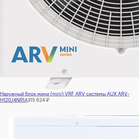
Наружный блок мини (mini) VRF ARV системы AUX ARV-
H120/4NR1A
315 624 ₽