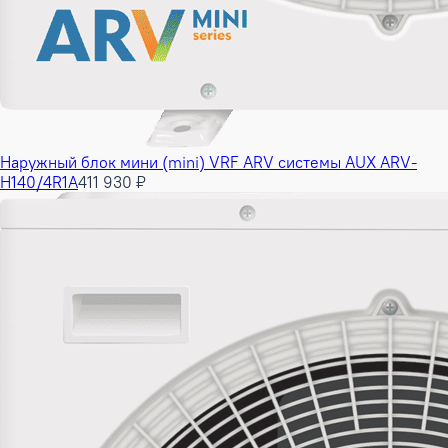
Наружный блок мини (mini) VRF ARV системы AUX ARV-
H140/4R1A
411 930 ₽