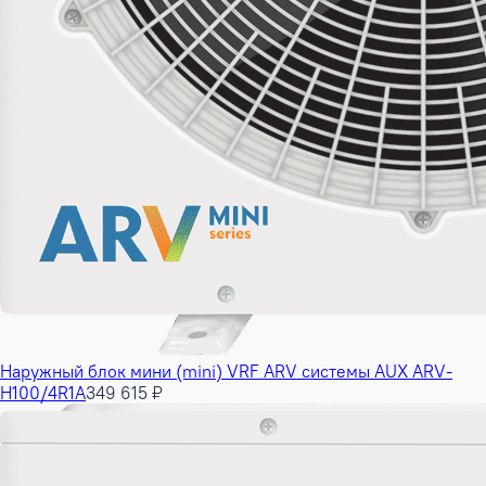
Наружный блок мини (mini) VRF ARV системы AUX ARV-
H100/4R1A
349 615 ₽