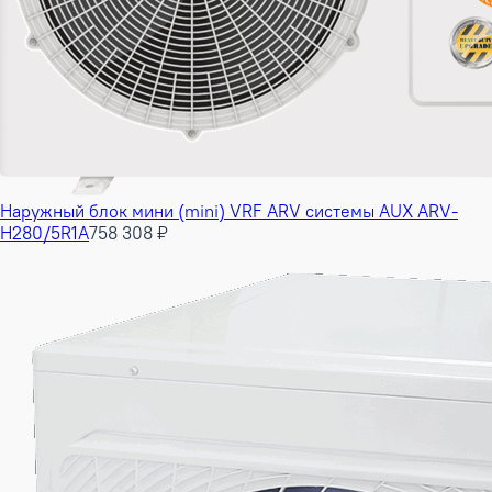
Наружный блок мини (mini) VRF ARV системы AUX ARV-
H280/5R1A
758 308 ₽