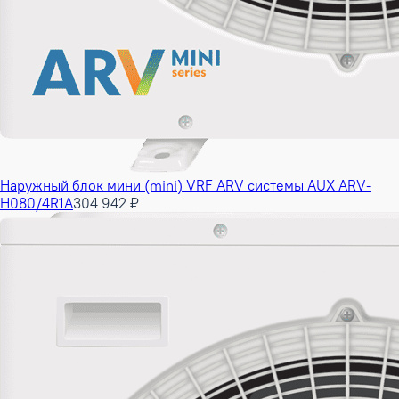
Наружный блок мини (mini) VRF ARV системы AUX ARV-
H080/4R1A
304 942 ₽