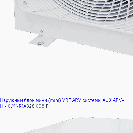
Наружный блок мини (mini) VRF ARV системы AUX ARV-
H140/4NR1A
328 006 ₽