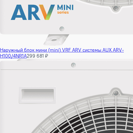
Наружный блок мини (mini) VRF ARV системы AUX ARV-
H100/4NR1A
299 681 ₽