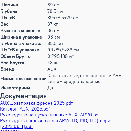
Ширина
89 см
Глубина
78.5 см
ШxГxВ
89x78,5x29 см
Вес
37 кг
Высота в упаковке
36 см
Ширина в упаковке
96 см
Глубина в упаковке
85.5 см
ШxГxВ в упаковке
96x85,5x36 см
Объем Брутто
0.295488 м³
Вес Брутто
43 кг
Бренд
AUX
Канальные внутренние блоки ARV
Наименование серии
систем средненапорные
Инверторный
Да
Документация
AUX Дозаправка фреона 2025.pdf
Каталог_AUX_2025.pdf
Руководство по пуско_наладке AUX_ARV6.pdf
Руководство пользователя ARV(-LD,-MD,-HD)-серия
[2023.06-1].pdf