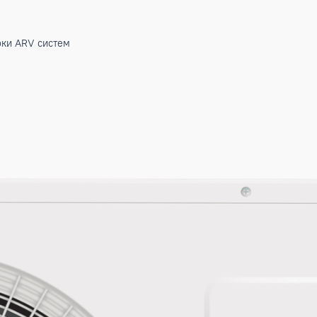
м)
м)
ние блоки ARV систем