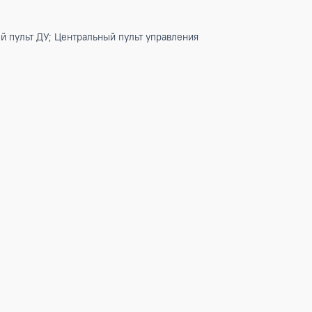
ики
ев
оводной пульт ДУ; Центральный пульт управления
ц