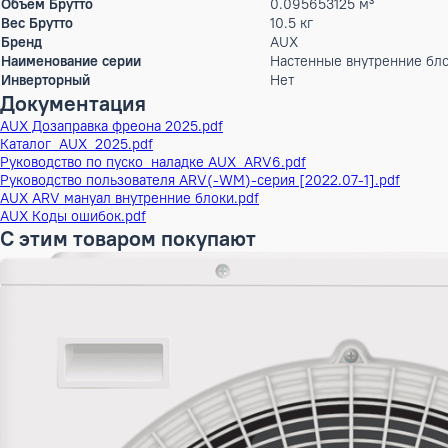
Рабочий ток обогрев
0.25 А
Диаметр труб (жидкость)
6,35 (1/4) мм (дюй
Диаметр труб (газ)
9,52 (3/8) мм (дюй
Высота
29.9 см
Ширина
83.4 см
Глубина
20.2 см
ШxГxВ
83,4x20,2x29,9 см
Вес
9.5 кг
Высота в упаковке
28.5 см
Ширина в упаковке
89.5 см
Глубина в упаковке
37.5 см
ШxГxВ в упаковке
89,5x37,5x28,5 см
Объем Брутто
0.095653125 м³
Вес Брутто
10.5 кг
Бренд
AUX
Наименование серии
Настенные внутрен
Инверторный
Нет
Документация
AUX Дозаправка фреона 2025.pdf
Каталог_AUX_2025.pdf
Руководство по пуско_наладке AUX_ARV6.pdf