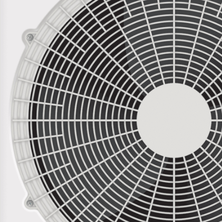
Руководство пользователя ARV(-WM)-серия [2022.07-1].pdf
AUX ARV мануал внутренние блоки.pdf
AUX Коды ошибок.pdf
С этим товаром покупают