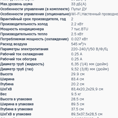
Бренд:
AUX
Артикул: X-00014659
58 207 ₽
мало
Характерист
Тип внутреннего блока
настенные
Режим работы
охлаждение, обогр
Мин. уровень шума
25 дБ(А)
Max.уровень шума
33 дБ(А)
Особенности управления (в комплекте)
Пульт ДУ
Особенности управления (опционально)
Wi-Fi,Настенный пр
Гарантийный срок производителя, год
2
Производительность холод
2.2 кВт
Мощность кондиционера
7 тыс.BTU
Производительность тепло
2.5 кВт
Потребляемая мощность (охлаждение)
0.027 кВт
Расход воздуха
545 м³/ч
Параметры электропитания
220-240/1/50 В/Ф/Г
Рабочий ток охлаждение
0.25 А