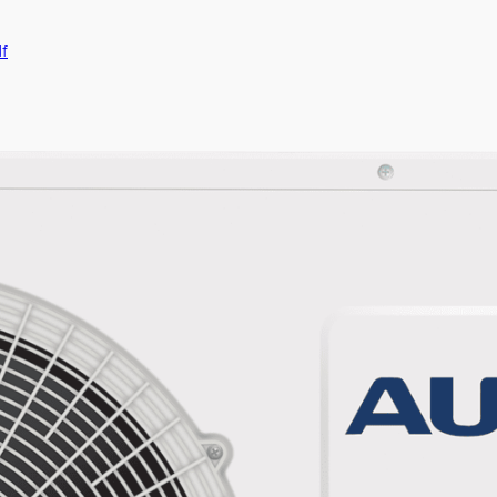
ние блоки ARV систем средненапорные
6-1].pdf
3.pdf