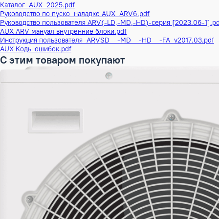
Высота в упаковке
36 см
Ширина в упаковке
132 см
Глубина в упаковке
85.5 см
ШxГxВ в упаковке
132x85,5x36 см
Объем Брутто
0.406296 м³
Вес Брутто
60 кг
Бренд
AUX
Наименование серии
Канальные внутрен
Инверторный
Да
Документация
AUX Дозаправка фреона 2025.pdf
Каталог_AUX_2025.pdf
Руководство по пуско_наладке AUX_ARV6.pdf
Руководство пользователя ARV(-LD,-MD,-HD)-серия [2023.0
AUX ARV мануал внутренние блоки.pdf
Инструкция пользователя_ARVSD__-MD__-HD__-FA_v2017.0
AUX Коды ошибок.pdf
С этим товаром покупают