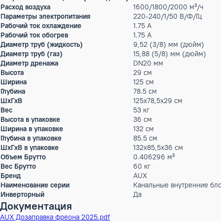
Max.уровень шума
51 дБ(А)
Особенности управления (в комплекте)
Настенный проводн
Особенности управления (опционально)
Пульт ДУ; Выносной
Гарантийный срок производителя, год
2
Тип внутреннего блока
канальные
Статическое давление
50/80 Па
Мощность кондиционера
36 тыс.BTU
Производительность холод
11.2 кВт
Производительность тепло
12.8 кВт
Потребляемая мощность (охлаждение)
0.335 кВт
Расход воздуха
1600/1800/2000 м³
Параметры электропитания
220-240/1/50 В/Ф/Г
Рабочий ток охлаждение
1.75 А
Рабочий ток обогрев
1.75 А
Диаметр труб (жидкость)
9,52 (3/8) мм (дюй
Диаметр труб (газ)
15,88 (5/8) мм (дю
Диаметр дренажа
DN20 мм
Высота
29 см
Ширина
125 см
Глубина
78.5 см
ШxГxВ
125x78,5x29 см
Вес
53 кг