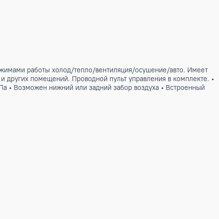
ндиционер с режимами работы холод/тепло/вентиляция/осуш
ых, складских и других помещений. Проводной пульт управле
 давление 80 Па • Возможен нижний или задний забор возду