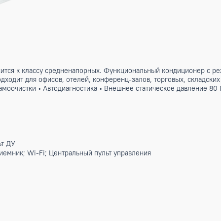
а. Относится к классу средненапорных. Функциональный ко
уха. Подходит для офисов, отелей, конференц-залов, торгов
кция самоочистки • Автодиагностика • Внешнее статическое
тики
ев