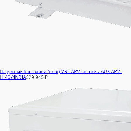
Наружный блок мини (mini) VRF ARV системы AUX ARV-
H140/4NR1A
329 945 ₽