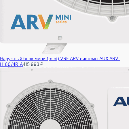
Наружный блок мини (mini) VRF ARV системы AUX ARV-
H160/4R1A
415 993 ₽