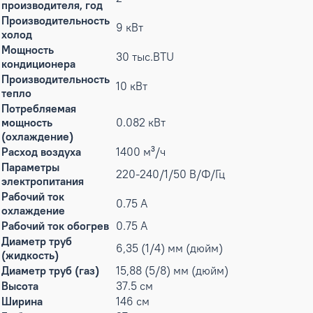
производителя, год
Производительность
9 кВт
холод
Мощность
30 тыс.BTU
кондиционера
Производительность
10 кВт
тепло
Потребляемая
мощность
0.082 кВт
(охлаждение)
Расход воздуха
1400 м³/ч
Параметры
220-240/1/50 В/Ф/Гц
электропитания
Рабочий ток
0.75 А
охлаждение
Рабочий ток обогрев
0.75 А
Диаметр труб
6,35 (1/4) мм (дюйм)
(жидкость)
Диаметр труб (газ)
15,88 (5/8) мм (дюйм)
Высота
37.5 см
Ширина
146 см