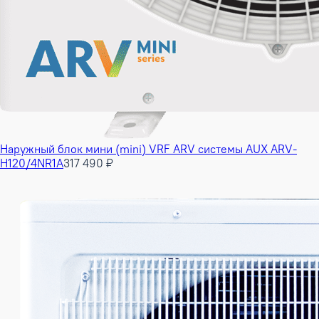
Наружный блок мини (mini) VRF ARV системы AUX ARV-
H120/4NR1A
317 490 ₽