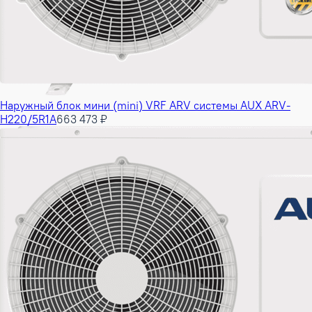
Наружный блок мини (mini) VRF ARV системы AUX ARV-
H220/5R1A
663 473 ₽