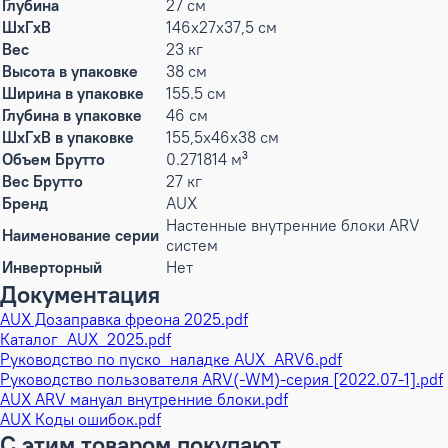
Глубина
27 см
ШxГxВ
146x27x37,5 см
Вес
23 кг
Высота в упаковке
38 см
Ширина в упаковке
155.5 см
Глубина в упаковке
46 см
ШxГxВ в упаковке
155,5x46x38 см
Объем Брутто
0.271814 м³
Вес Брутто
27 кг
Бренд
AUX
Настенные внутренние блоки ARV
Наименование серии
систем
Инверторный
Нет
Документация
AUX Дозаправка фреона 2025.pdf
Каталог_AUX_2025.pdf
Руководство по пуско_наладке AUX_ARV6.pdf
Руководство пользователя ARV(-WM)-серия [2022.07-1].pdf
AUX ARV мануал внутренние блоки.pdf
AUX Коды ошибок.pdf
С этим товаром покупают