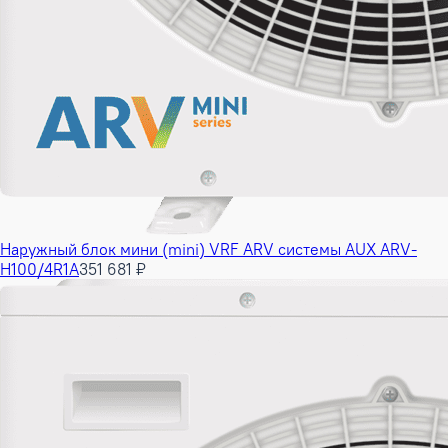
Наружный блок мини (mini) VRF ARV системы AUX ARV-
H100/4R1A
351 681 ₽