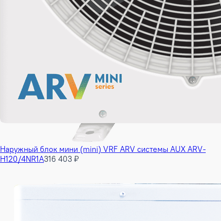
Наружный блок мини (mini) VRF ARV системы AUX ARV-
H120/4NR1A
316 403 ₽