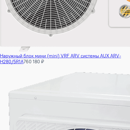
Наружный блок мини (mini) VRF ARV системы AUX ARV-
H280/5R1A
760 180 ₽