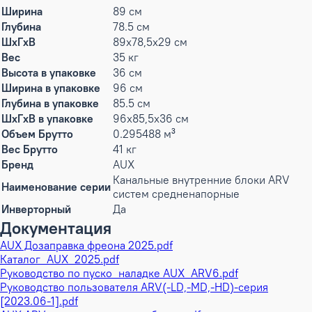
Ширина
89 см
Глубина
78.5 см
ШxГxВ
89x78,5x29 см
Вес
35 кг
Высота в упаковке
36 см
Ширина в упаковке
96 см
Глубина в упаковке
85.5 см
ШxГxВ в упаковке
96x85,5x36 см
Объем Брутто
0.295488 м³
Вес Брутто
41 кг
Бренд
AUX
Канальные внутренние блоки ARV
Наименование серии
систем средненапорные
Инверторный
Да
Документация
AUX Дозаправка фреона 2025.pdf
Каталог_AUX_2025.pdf
Руководство по пуско_наладке AUX_ARV6.pdf
Руководство пользователя ARV(-LD,-MD,-HD)-серия
[2023.06-1].pdf