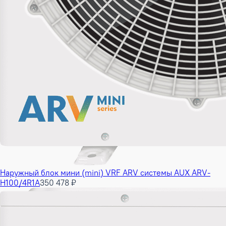
Наружный блок мини (mini) VRF ARV системы AUX ARV-
H100/4R1A
350 478 ₽