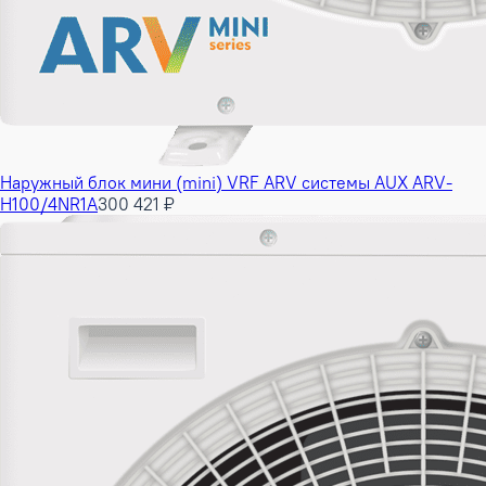
Наружный блок мини (mini) VRF ARV системы AUX ARV-
H100/4NR1A
300 421 ₽