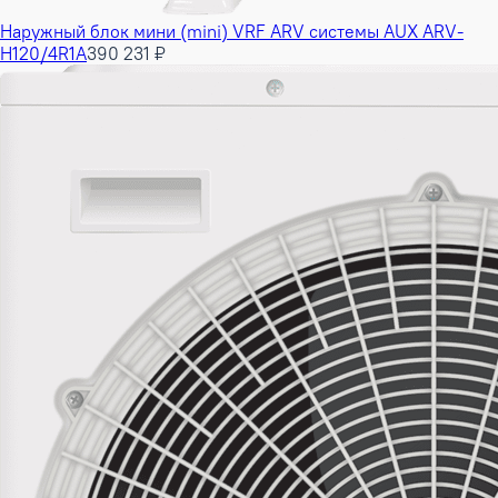
Наружный блок мини (mini) VRF ARV системы AUX ARV-
H120/4R1A
390 231 ₽