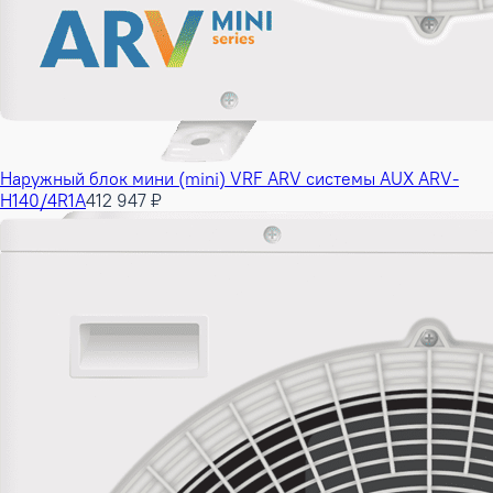
Наружный блок мини (mini) VRF ARV системы AUX ARV-
H140/4R1A
412 947 ₽