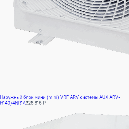
Наружный блок мини (mini) VRF ARV системы AUX ARV-
H140/4NR1A
328 816 ₽