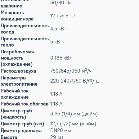
50/80 Па
давление
Мощность
12 тыс.BTU
кондиционера
Производительность
4.5 кВт
холод
Производительность
5 кВт
тепло
Потребляемая
мощность
0.165 кВт
(охлаждение)
Расход воздуха
750/845/950 м³/ч
Параметры
220-240/1/50 В/Ф/Гц
электропитания
Рабочий ток
1.13 А
охлаждение
Рабочий ток обогрев
1.13 А
Диаметр труб
6,35 (1/4) мм (дюйм)
(жидкость)
Диаметр труб (газ)
12,7 (1/2) мм (дюйм)
Диаметр дренажа
DN20 мм
Высота
29 см