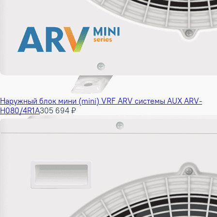
Наружный блок мини (mini) VRF ARV системы AUX ARV-
H080/4R1A
305 694 ₽