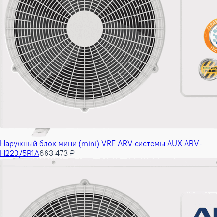
Наружный блок мини (mini) VRF ARV системы AUX ARV-
H220/5R1A
663 473 ₽