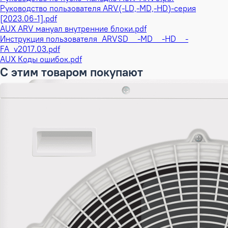
Руководство пользователя ARV(-LD,-MD,-HD)-серия
[2023.06-1].pdf
AUX ARV мануал внутренние блоки.pdf
Инструкция пользователя_ARVSD__-MD__-HD__-
FA_v2017.03.pdf
AUX Коды ошибок.pdf
С этим товаром покупают