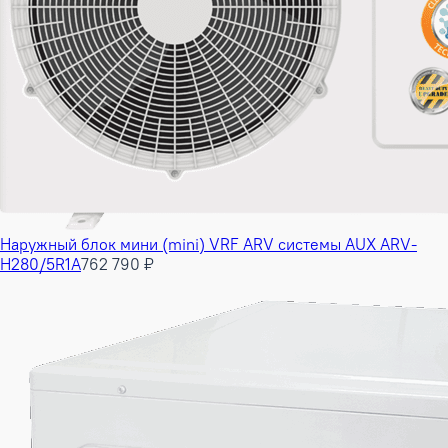
Наружный блок мини (mini) VRF ARV системы AUX ARV-
H280/5R1A
762 790 ₽