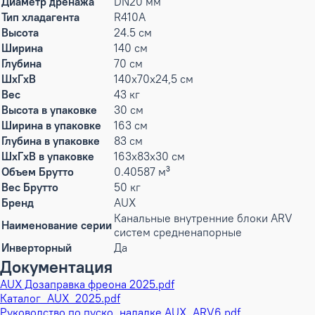
Диаметр дренажа
DN20 мм
Тип хладагента
R410A
Высота
24.5 см
Ширина
140 см
Глубина
70 см
ШxГxВ
140x70x24,5 см
Вес
43 кг
Высота в упаковке
30 см
Ширина в упаковке
163 см
Глубина в упаковке
83 см
ШxГxВ в упаковке
163x83x30 см
Объем Брутто
0.40587 м³
Вес Брутто
50 кг
Бренд
AUX
Канальные внутренние блоки ARV
Наименование серии
систем средненапорные
Инверторный
Да
Документация
AUX Дозаправка фреона 2025.pdf
Каталог_AUX_2025.pdf
Руководство по пуско_наладке AUX_ARV6.pdf