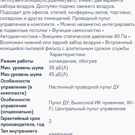
тепло/вентиляция/осушение/авто. Имеет два варианта
забора воздуха. Доступен подмес свежего воздуха.
Подходит для офисов, отелей, конференц-залов, торговых,
складских и других помещений. Проводной пульт
управления в комплекте. • Можно незаметно интегрировать
в подвесные потолки • Функция самоочистки •
Автодиагностика • Внешнее статическое давление 80 Па •
Возможен нижний или задний забор воздуха • Встроенный
моющийся пылевой фильтр с длительным сроком службы
Характеристики
Режим работы
охлаждение, обогрев
Мин. уровень шума
39 дБ(А)
Max.уровень шума
45 дБ(А)
Особенности
управления (в
Настенный проводной пульт ДУ
комплекте)
Особенности
Пульт ДУ; Выносной ИК приемник; Wi-
управления
Fi; Центральный пульт управления
(опционально)
Гарантийный срок
2
производителя, год
Тип внутреннего
канальные