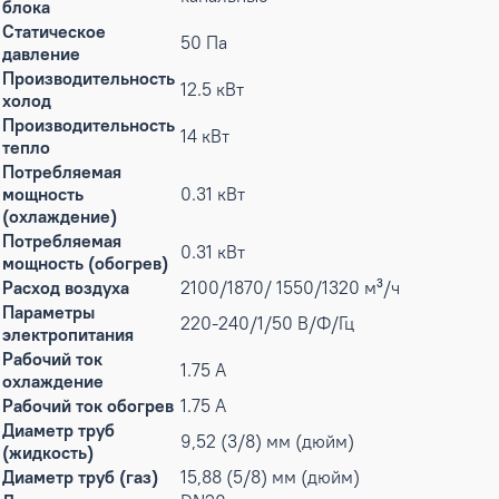
блока
Статическое
50 Па
давление
Производительность
12.5 кВт
холод
Производительность
14 кВт
тепло
Потребляемая
мощность
0.31 кВт
(охлаждение)
Потребляемая
0.31 кВт
мощность (обогрев)
Расход воздуха
2100/1870/ 1550/1320 м³/ч
Параметры
220-240/1/50 В/Ф/Гц
электропитания
Рабочий ток
1.75 А
охлаждение
Рабочий ток обогрев
1.75 А
Диаметр труб
9,52 (3/8) мм (дюйм)
(жидкость)
Диаметр труб (газ)
15,88 (5/8) мм (дюйм)