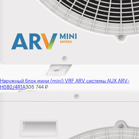
Наружный блок мини (mini) VRF ARV системы AUX ARV-
H080/4R1A
306 744 ₽