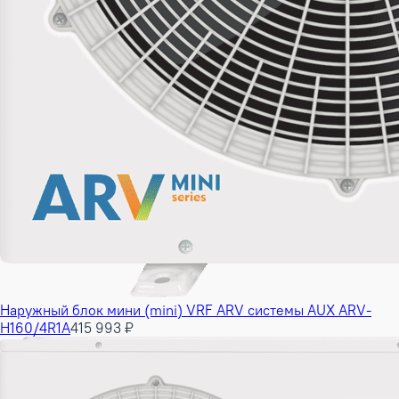
Наружный блок мини (mini) VRF ARV системы AUX ARV-
H160/4R1A
415 993 ₽