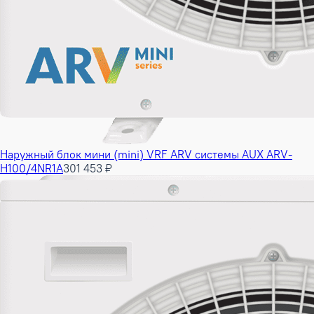
Наружный блок мини (mini) VRF ARV системы AUX ARV-
H100/4NR1A
301 453 ₽