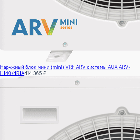
Наружный блок мини (mini) VRF ARV системы AUX ARV-
H140/4R1A
414 365 ₽