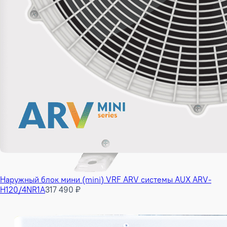
Наружный блок мини (mini) VRF ARV системы AUX ARV-
H120/4NR1A
317 490 ₽