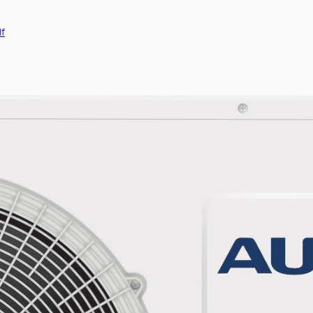
ние блоки ARV систем средненапорные
6-1].pdf
3.pdf