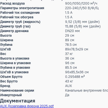
Max.уровень шума
45 дБ(А)
Особенности управления (в комплекте)
Настенный проводн
Особенности управления (опционально)
Пульт ДУ; Выносной
Гарантийный срок производителя, год
2
Тип внутреннего блока
канальные
Статическое давление
50/80 Па
Мощность кондиционера
24 тыс.BTU
Производительность холод
7.1 кВт
Производительность тепло
8 кВт
Потребляемая мощность (охлаждение)
0.235 кВт
Расход воздуха
900/1050/1200 м³/ч
Параметры электропитания
220-240/1/50 В/Ф/Г
Рабочий ток охлаждение
1.5 А
Рабочий ток обогрев
1.5 А
Диаметр труб (жидкость)
9,52 (3/8) мм (дюй
Диаметр труб (газ)
15,88 (5/8) мм (дю
Диаметр дренажа
DN20 мм
Высота
29 см
Ширина
89 см
Глубина
78.5 см
ШxГxВ
89x78,5x29 см
Вес
37 кг