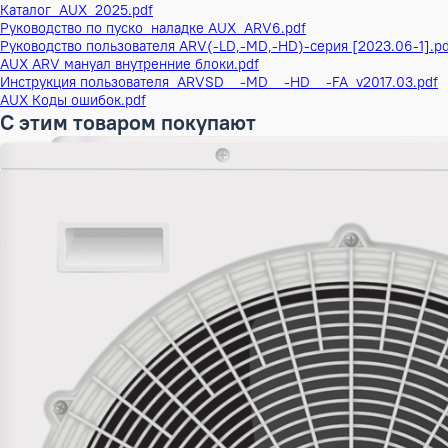
Высота в упаковке
36 см
Ширина в упаковке
96 см
Глубина в упаковке
85.5 см
ШxГxВ в упаковке
96x85,5x36 см
Объем Брутто
0.295488 м³
Вес Брутто
43 кг
Бренд
AUX
Наименование серии
Канальные внутрен
Инверторный
Да
Документация
AUX Дозаправка фреона 2025.pdf
Каталог_AUX_2025.pdf
Руководство по пуско_наладке AUX_ARV6.pdf
Руководство пользователя ARV(-LD,-MD,-HD)-серия [2023.0
AUX ARV мануал внутренние блоки.pdf
Инструкция пользователя_ARVSD__-MD__-HD__-FA_v2017.0
AUX Коды ошибок.pdf
С этим товаром покупают