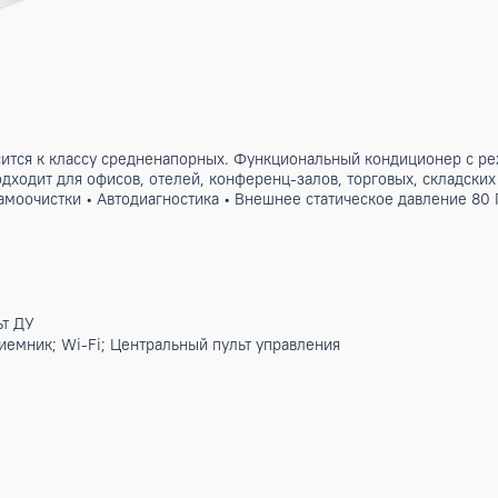
а. Относится к классу средненапорных. Функциональный ко
уха. Подходит для офисов, отелей, конференц-залов, торгов
кция самоочистки • Автодиагностика • Внешнее статическое
тики
ев