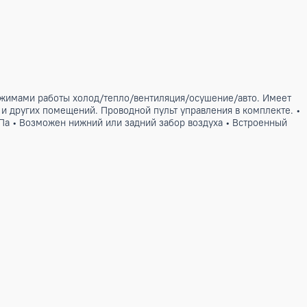
ндиционер с режимами работы холод/тепло/вентиляция/осуш
ых, складских и других помещений. Проводной пульт управле
 давление 80 Па • Возможен нижний или задний забор возду