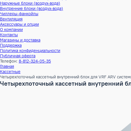
Тепловые насосы
Наружные блоки (воздух-воздух)
Внутренние блоки (воздух-воздух)
Наружные блоки (воздух-вода)
Внутренние блоки (воздух-вода)
Чиллеры-фанкойлы
Вентиляция
Аксессуары и опции
О компании
Контакты
Магазины и доставка
Поддержка
Политика конфиденциальности
Публичная оферта
Телефон:
8-812-324-05-35
Главная
Кассетные
Четырехпоточный кассетный внутренний блок для VRF ARV
Четырехпоточный кассетный внутренни