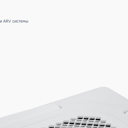
)
)
ие блоки ARV системы