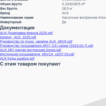
Диаметр труб (жидкость)
9,52 (3/8) мм (дюйм
Диаметр труб (газ)
15,88 (5/8) мм (дюйм
Диаметр дренажа
DN20 мм
Высота
28.8 см
Ширина
84 см
Глубина
84 см
ШxГxВ
84x84x28,8 см
Вес
25 кг
Высота в упаковке
35 см
Ширина в упаковке
91.5 см
Глубина в упаковке
91.5 см
ШxГxВ в упаковке
91,5x91,5x35 см
Объем Брутто
0.29302875 м³
Вес Брутто
28.5 кг
Бренд
AUX
Наименование серии
Кассетные внутренн
Инверторный
Да
Документация
AUX Дозаправка фреона 2025.pdf
Каталог_AUX_2025.pdf
Руководство по пуско_наладке AUX_ARV6.pdf