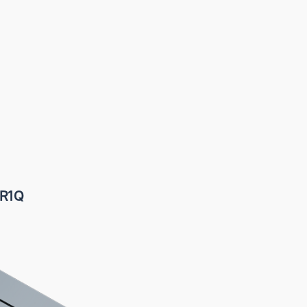
A-H140/4R1Q