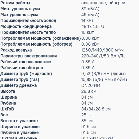
Бренд:
AUX
Артикул: X-00014565
151 662 ₽
Под заказ
Характеристики
Гарантийный срок производителя, год
2
Тип внутреннего блока
кассетные
Режим работы
охлаждение, обогрев
Мин. уровень шума
39 дБ(А)
Max.уровень шума
46 дБ(А)
Производительность холод
14 кВт
Мощность кондиционера
48 тыс.BTU
Производительность тепло
16 кВт
Потребляемая мощность (охлаждение)
0.08 кВт
Потребляемая мощность (обогрев)
0.08 кВт
Расход воздуха
1260/1440/1800 м³/ч
Параметры электропитания
220-240/1/50 В/Ф/Гц
Рабочий ток охлаждение
0.36 А
Рабочий ток обогрев
0.36 А