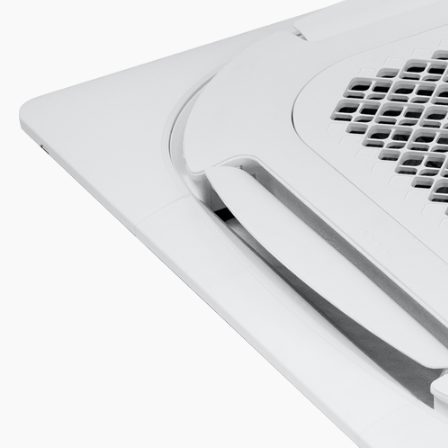
Руководство пользователя ARV(-CA)-серия [2023.02-1].pdf
AUX ARV мануал внутренние блоки.pdf
Инструкция пользователя_ARVCA_v2017.03.pdf
AUX Коды ошибок.pdf
С этим товаром покупают