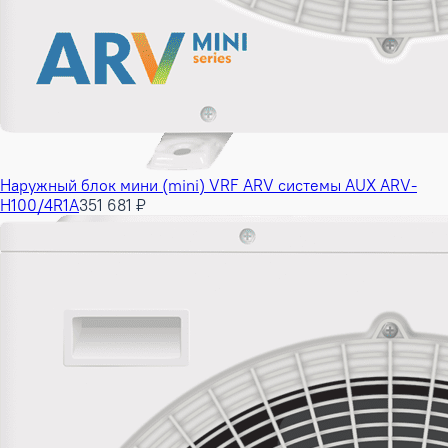
Наружный блок мини (mini) VRF ARV системы AUX ARV-
H100/4R1A
351 681 ₽