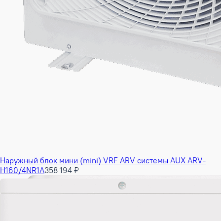
Наружный блок мини (mini) VRF ARV системы AUX ARV-
H160/4NR1A
358 194 ₽