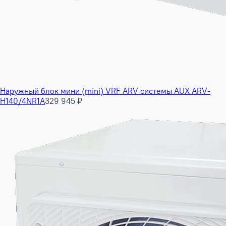
Наружный блок мини (mini) VRF ARV системы AUX ARV-
H140/4NR1A
329 945 ₽