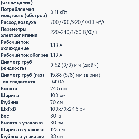
(охлаждение)
Потребляемая
0.11 кВт
мощность (обогрев)
Расход воздуха
700/790/920/1000 м³/ч
Параметры
220-240/1/50 В/Ф/Гц
электропитания
Рабочий ток
1.13 А
охлаждение
Рабочий ток обогрев
1.13 А
Диаметр труб
9,52 (3/8) мм (дюйм)
(жидкость)
Диаметр труб (газ)
15,88 (5/8) мм (дюйм)
Тип хладагента
R410A
Высота
24.5 см
Ширина
100 см
Глубина
70 см
ШxГxВ
100x70x24,5 см
Вес
30 кг
Высота в упаковке
30 см
Ширина в упаковке
123 см
Глубина в упаковке
83 см