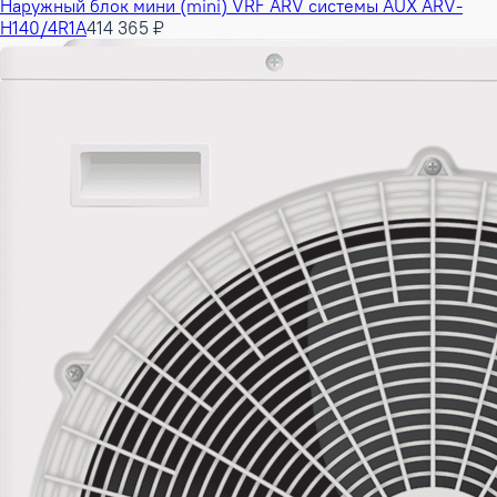
Наружный блок мини (mini) VRF ARV системы AUX ARV-
H140/4R1A
414 365 ₽