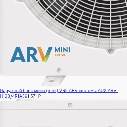
Наружный блок мини (mini) VRF ARV системы AUX ARV-
H120/4R1A
391 571 ₽