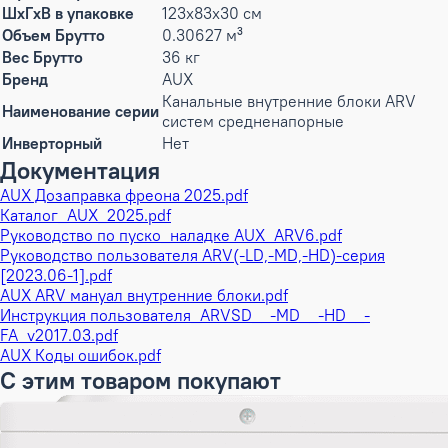
ШxГxВ в упаковке
123x83x30 см
Объем Брутто
0.30627 м³
Вес Брутто
36 кг
Бренд
AUX
Канальные внутренние блоки ARV
Наименование серии
систем средненапорные
Инверторный
Нет
Документация
AUX Дозаправка фреона 2025.pdf
Каталог_AUX_2025.pdf
Руководство по пуско_наладке AUX_ARV6.pdf
Руководство пользователя ARV(-LD,-MD,-HD)-серия
[2023.06-1].pdf
AUX ARV мануал внутренние блоки.pdf
Инструкция пользователя_ARVSD__-MD__-HD__-
FA_v2017.03.pdf
AUX Коды ошибок.pdf
С этим товаром покупают