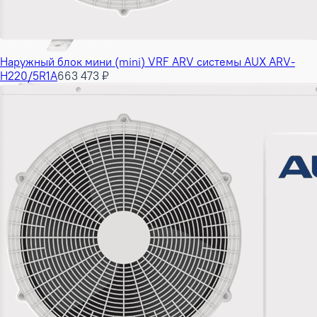
Наружный блок мини (mini) VRF ARV системы AUX ARV-
H220/5R1A
663 473 ₽