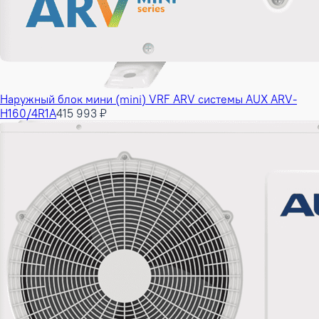
Наружный блок мини (mini) VRF ARV системы AUX ARV-
H160/4R1A
415 993 ₽