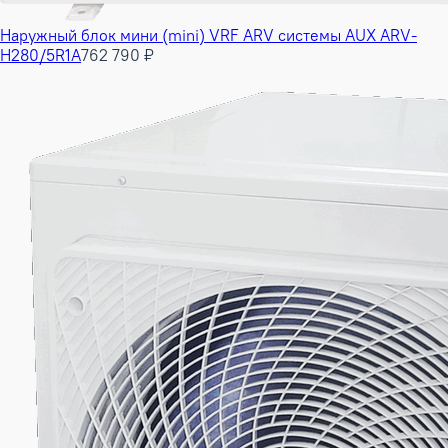
Наружный блок мини (mini) VRF ARV системы AUX ARV-
H280/5R1A
762 790 ₽