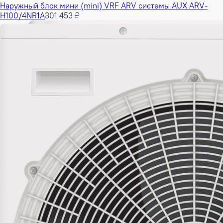
Наружный блок мини (mini) VRF ARV системы AUX ARV-
H100/4NR1A
301 453 ₽