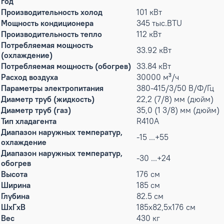
год
Производительность холод
101 кВт
Мощность кондиционера
345 тыс.BTU
Производительность тепло
112 кВт
Потребляемая мощность
33.92 кВт
(охлаждение)
Потребляемая мощность (обогрев)
33.84 кВт
Расход воздуха
30000 м³/ч
Параметры электропитания
380-415/3/50 В/Ф/Гц
Диаметр труб (жидкость)
22,2 (7/8) мм (дюйм)
Диаметр труб (газ)
35,0 (1 3/8) мм (дюйм)
Тип хладагента
R410A
Диапазон наружных температур,
-15 ...+55
охлаждение
Диапазон наружных температур,
-30 ...+24
обогрев
Высота
176 см
Ширина
185 см
Глубина
82.5 см
ШxГxВ
185x82,5x176 см
Вес
430 кг