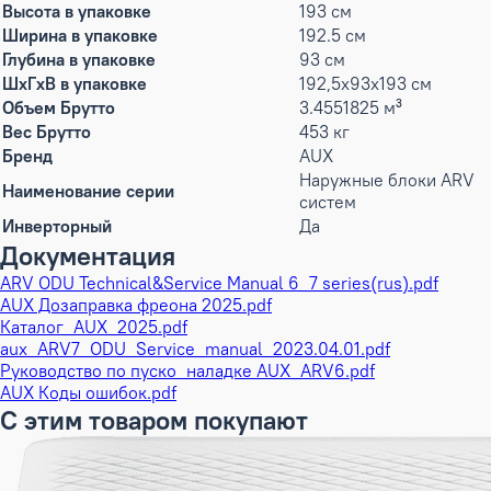
Высота в упаковке
193 см
Ширина в упаковке
192.5 см
Глубина в упаковке
93 см
ШxГxВ в упаковке
192,5x93x193 см
Объем Брутто
3.4551825 м³
Вес Брутто
453 кг
Бренд
AUX
Наружные блоки ARV
Наименование серии
систем
Инверторный
Да
Документация
ARV ODU Technical&Service Manual 6_7 series(rus).pdf
AUX Дозаправка фреона 2025.pdf
Каталог_AUX_2025.pdf
aux_ARV7_ODU_Service_manual_2023.04.01.pdf
Руководство по пуско_наладке AUX_ARV6.pdf
AUX Коды ошибок.pdf
С этим товаром покупают