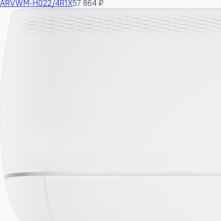
ARVWM-H022/4R1X
57 864 ₽