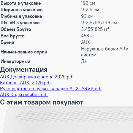
Высота в упаковке
193 см
Ширина в упаковке
192.5 см
Глубина в упаковке
93 см
ШxГxВ в упаковке
192,5x93x193 см
Объем Брутто
3.4551825 м³
Вес Брутто
453 кг
Бренд
AUX
Наружные блоки ARV
Наименование серии
систем
Инверторный
Да
Документация
AUX Дозаправка фреона 2025.pdf
Каталог_AUX_2025.pdf
Руководство по пуско_наладке AUX_ARV6.pdf
AUX Коды ошибок.pdf
С этим товаром покупают