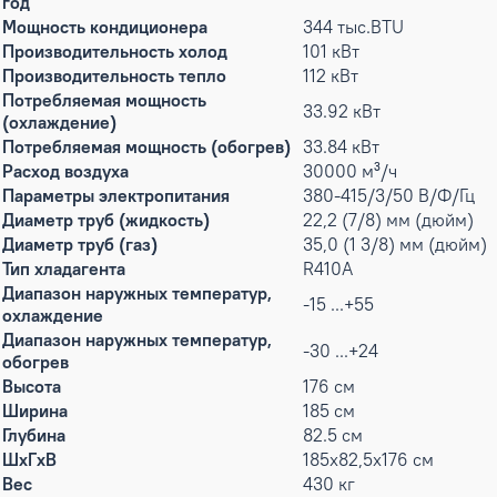
год
Мощность кондиционера
344 тыс.BTU
Производительность холод
101 кВт
Производительность тепло
112 кВт
Потребляемая мощность
33.92 кВт
(охлаждение)
Потребляемая мощность (обогрев)
33.84 кВт
Расход воздуха
30000 м³/ч
Параметры электропитания
380-415/3/50 В/Ф/Гц
Диаметр труб (жидкость)
22,2 (7/8) мм (дюйм)
Диаметр труб (газ)
35,0 (1 3/8) мм (дюйм)
Тип хладагента
R410A
Диапазон наружных температур,
-15 ...+55
охлаждение
Диапазон наружных температур,
-30 ...+24
обогрев
Высота
176 см
Ширина
185 см
Глубина
82.5 см
ШxГxВ
185x82,5x176 см
Вес
430 кг