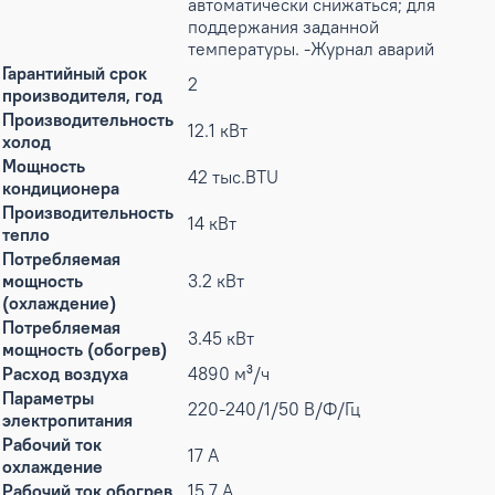
автоматически снижаться; для
поддержания заданной
температуры. -Журнал аварий
Гарантийный срок
2
производителя, год
Производительность
12.1 кВт
холод
Мощность
42 тыс.BTU
кондиционера
Производительность
14 кВт
тепло
Потребляемая
мощность
3.2 кВт
(охлаждение)
Потребляемая
3.45 кВт
мощность (обогрев)
Расход воздуха
4890 м³/ч
Параметры
220-240/1/50 В/Ф/Гц
электропитания
Рабочий ток
17 А
охлаждение
Рабочий ток обогрев
15.7 А