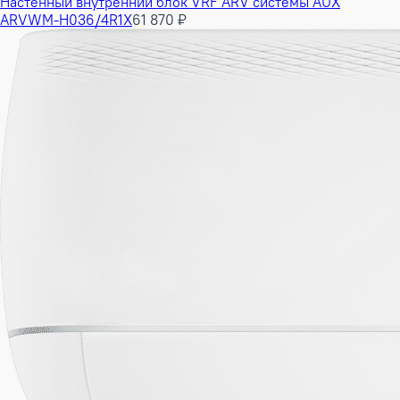
Настенный внутренний блок VRF ARV системы AUX
ARVWM-H036/4R1X
61 870 ₽