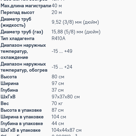
Max.длина магистрали
40 м
Перепад высот
20 м
Диаметр труб
9,52 (3/8) мм (дюйм)
(жидкость)
Диаметр труб (газ)
15,88 (5/8) мм (дюйм)
Тип хладагента
R410A
Диапазон наружных
температур,
-15 ... +49
охлаждение
Диапазон наружных
-15 ... +24
температур, обогрев
Высота
80 см
Ширина
97 см
Глубина
37 см
ШxГxВ
97x37x80 см
Вес
70 кг
Высота в упаковке
87 см
Ширина в упаковке
104 см
Глубина в упаковке
44 см
ШxГxВ в упаковке
104x44x87 см