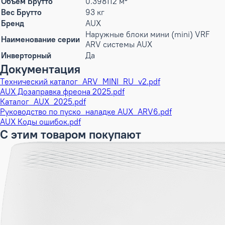
Объем Брутто
0.398112 м³
Вес Брутто
93 кг
Бренд
AUX
Наружные блоки мини (mini) VRF
Наименование серии
ARV системы AUX
Инверторный
Да
Документация
Tехнический каталог_ARV_MINI_RU_v2.pdf
AUX Дозаправка фреона 2025.pdf
Каталог_AUX_2025.pdf
Руководство по пуско_наладке AUX_ARV6.pdf
AUX Коды ошибок.pdf
С этим товаром покупают