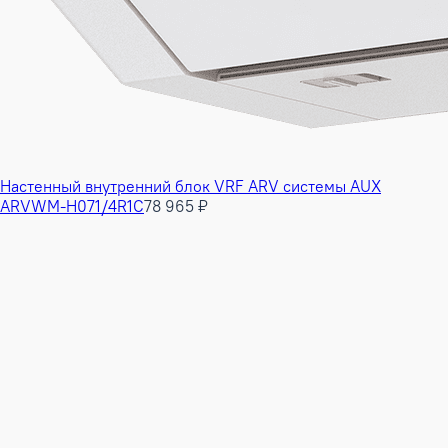
Настенный внутренний блок VRF ARV системы AUX
ARVWM-H071/4R1C
78 965 ₽