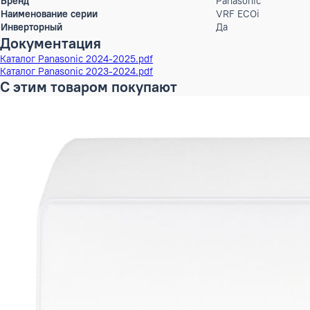
Max.длина магистрали
500 м
Перепад высот
50 м
Диаметр труб (жидкость)
19,05 (3/4) /
Диаметр труб (газ)
28,58 (1 1/8)
Тип хладагента
R410A
Количество заправляемого хладагента
11.5 кг
Диапазон наружных температур, охлаждение
-10 ~ +52
Диапазон наружных температур, обогрев
-21 ~ +18
Высота
225.5 см
Ширина
202.6 см
Глубина
100 см
ШxГxВ
202,6x100x22
Вес
880 кг
Длина трассы до 1-го блока
200 м
Бренд
Panasonic
Наименование серии
VRF ECOi
Инверторный
Да
Документация
Каталог Panasonic 2024-2025.pdf
Каталог Panasonic 2023-2024.pdf
С этим товаром покупают