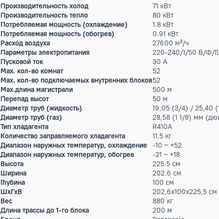
Нет в наличии
Описание
Наружный блок с газовым приводом мультизональной 3-х тр
система мультизонального кондиционирования с газовым п
работы под частичной нагрузкой, сниженным потреблением 
для вентиляторов.
Характеристики
Режим работы
охлаждение, 
Max.уровень шума
84 дБ(А)
Гарантийный срок производителя, год
3
Статическое давление
10 Па
Мощность кондиционера
242 тыс.BTU
Производительность холод
71 кВт
Производительность тепло
80 кВт
Потребляемая мощность (охлаждение)
1.8 кВт
Потребляемая мощность (обогрев)
0.91 кВт
Расход воздуха
27600 м³/ч
Параметры электропитания
220-240/1/50
Пусковой ток
30 А
Max. кол-во комнат
52
Max. кол-во подключаемых внутренних блоков
52