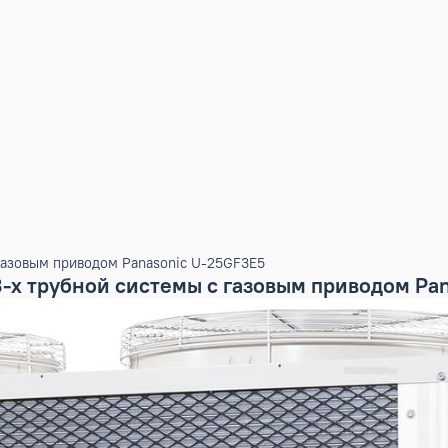
емы с газовым приводом Panasonic U-25GF3E5
ый 3-х трубной системы с газовым при