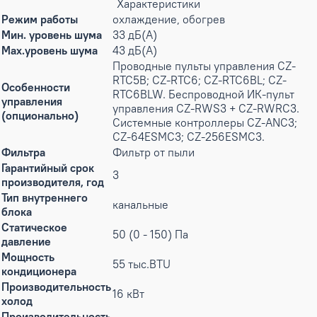
Характеристики
Режим работы
охлаждение, обогрев
Мин. уровень шума
33 дБ(А)
Max.уровень шума
43 дБ(А)
Проводные пульты управления CZ-
RTC5B; CZ-RTC6; CZ-RTC6BL; CZ-
Особенности
RTC6BLW. Беспроводной ИК-пульт
управления
управления CZ-RWS3 + CZ-RWRC3.
(опционально)
Системные контроллеры CZ-ANC3;
CZ-64ESMC3; CZ-256ESMC3.
Фильтра
Фильтр от пыли
Гарантийный срок
3
производителя, год
Тип внутреннего
канальные
блока
Статическое
50 (0 - 150) Па
давление
Мощность
55 тыс.BTU
кондиционера
Производительность
16 кВт
холод
Производительность