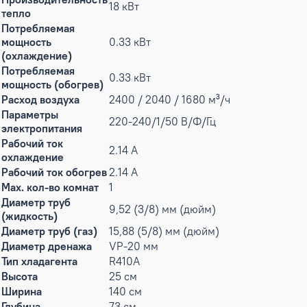
18 кВт
тепло
Потребляемая
мощность
0.33 кВт
(охлаждение)
Потребляемая
0.33 кВт
мощность (обогрев)
Расход воздуха
2400 / 2040 / 1680 м³/ч
Параметры
220-240/1/50 В/Ф/Гц
электропитания
Рабочий ток
2.14 А
охлаждение
Рабочий ток обогрев
2.14 А
Max. кол-во комнат
1
Диаметр труб
9,52 (3/8) мм (дюйм)
(жидкость)
Диаметр труб (газ)
15,88 (5/8) мм (дюйм)
Диаметр дренажа
VP-20 мм
Тип хладагента
R410A
Высота
25 см
Ширина
140 см
Глубина
73 см