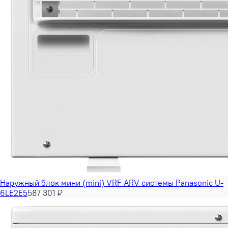
Наружный блок мини (mini) VRF ARV системы Panasonic U-
6LE2E5
587 301 ₽