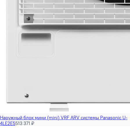
Наружный блок мини (mini) VRF ARV системы Panasonic U-
4LE2E5
513 371 ₽