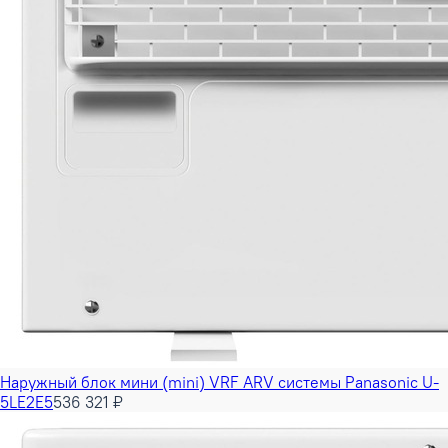
Наружный блок мини (mini) VRF ARV системы Panasonic U-
5LE2E5
536 321 ₽