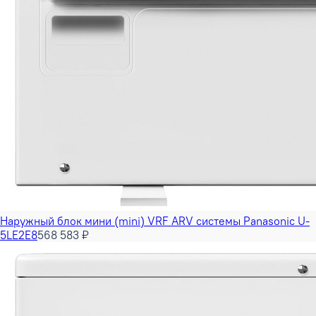
Наружный блок мини (mini) VRF ARV системы Panasonic U-
5LE2E8
568 583 ₽