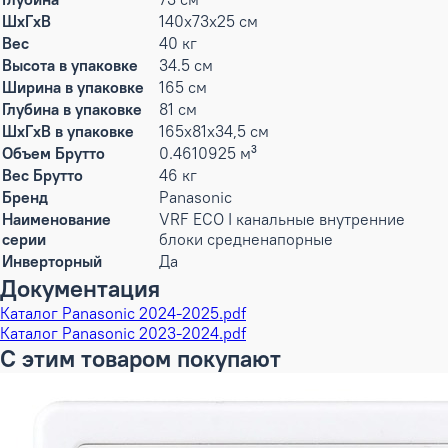
ШxГxВ
140x73x25 см
Вес
40 кг
Высота в упаковке
34.5 см
Ширина в упаковке
165 см
Глубина в упаковке
81 см
ШxГxВ в упаковке
165x81x34,5 см
Объем Брутто
0.4610925 м³
Вес Брутто
46 кг
Бренд
Panasonic
Наименование
VRF ECO I канальные внутренние
серии
блоки средненапорные
Инверторный
Да
Документация
Каталог Panasonic 2024-2025.pdf
Каталог Panasonic 2023-2024.pdf
С этим товаром покупают