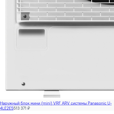
Наружный блок мини (mini) VRF ARV системы Panasonic U-
4LE2E5
513 371 ₽