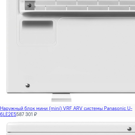
Наружный блок мини (mini) VRF ARV системы Panasonic U-
6LE2E5
587 301 ₽