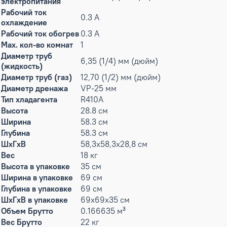
электропитания
Рабочий ток
0.3 А
охлаждение
Рабочий ток обогрев
0.3 А
Max. кол-во комнат
1
Диаметр труб
6,35 (1/4) мм (дюйм)
(жидкость)
Диаметр труб (газ)
12,70 (1/2) мм (дюйм)
Диаметр дренажа
VP-25 мм
Тип хладагента
R410A
Высота
28.8 см
Ширина
58.3 см
Глубина
58.3 см
ШxГxВ
58,3x58,3x28,8 см
Вес
18 кг
Высота в упаковке
35 см
Ширина в упаковке
69 см
Глубина в упаковке
69 см
ШxГxВ в упаковке
69x69x35 см
Объем Брутто
0.166635 м³
Вес Брутто
22 кг