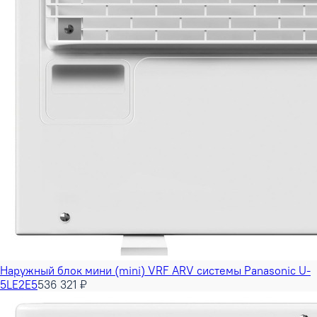
Наружный блок мини (mini) VRF ARV системы Panasonic U-
5LE2E5
536 321 ₽