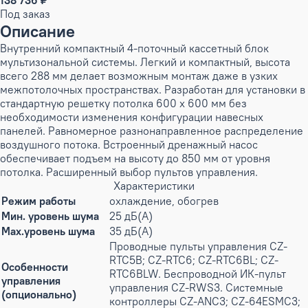
138 736 ₽
Под заказ
Описание
Внутренний компактный 4-поточный кассетный блок
мультизональной системы. Легкий и компактный, высота
всего 288 мм делает возможным монтаж даже в узких
межпотолочных пространствах. Разработан для установки в
стандартную решетку потолка 600 x 600 мм без
необходимости изменения конфигурации навесных
панелей. Равномерное разнонаправленное распределение
воздушного потока. Встроенный дренажный насос
обеспечивает подъем на высоту до 850 мм от уровня
потолка. Расширенный выбор пультов управления.
Характеристики
Режим работы
охлаждение, обогрев
Мин. уровень шума
25 дБ(А)
Max.уровень шума
35 дБ(А)
Проводные пульты управления CZ-
RTC5B; CZ-RTC6; CZ-RTC6BL; CZ-
Особенности
RTC6BLW. Беспроводной ИК-пульт
управления
управления CZ-RWS3. Системные
(опционально)
контроллеры CZ-ANC3; CZ-64ESMC3;