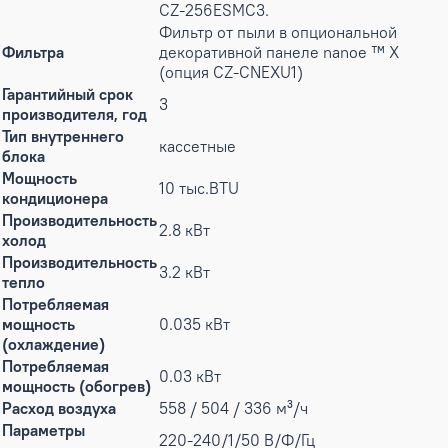
CZ-256ESMC3.
Фильтр от пыли в опциональной
Фильтра
декоративной панеле nanoe ™ X
(опция CZ-CNEXU1)
Гарантийный срок
3
производителя, год
Тип внутреннего
кассетные
блока
Мощность
10 тыс.BTU
кондиционера
Производительность
2.8 кВт
холод
Производительность
3.2 кВт
тепло
Потребляемая
мощность
0.035 кВт
(охлаждение)
Потребляемая
0.03 кВт
мощность (обогрев)
Расход воздуха
558 / 504 / 336 м³/ч
Параметры
220-240/1/50 В/Ф/Гц