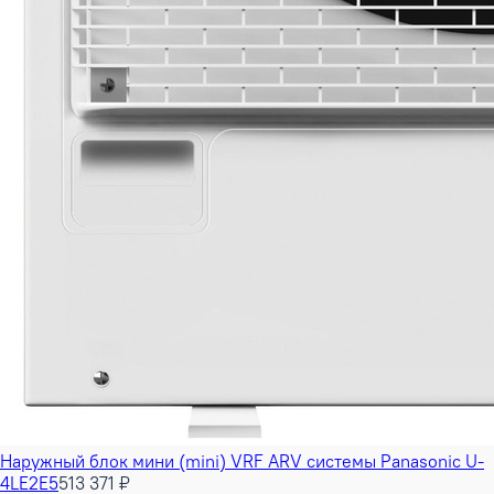
Наружный блок мини (mini) VRF ARV системы Panasonic U-
4LE2E5
513 371 ₽