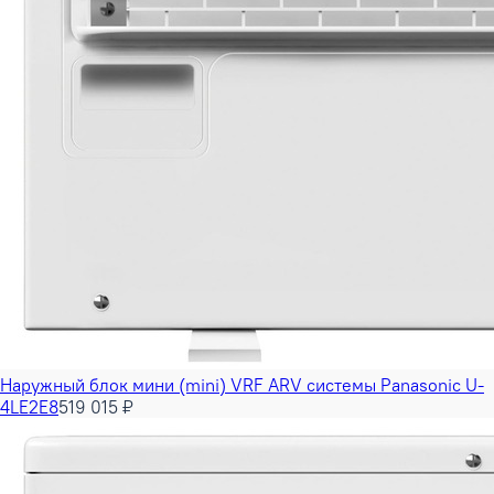
Наружный блок мини (mini) VRF ARV системы Panasonic U-
4LE2E8
519 015 ₽