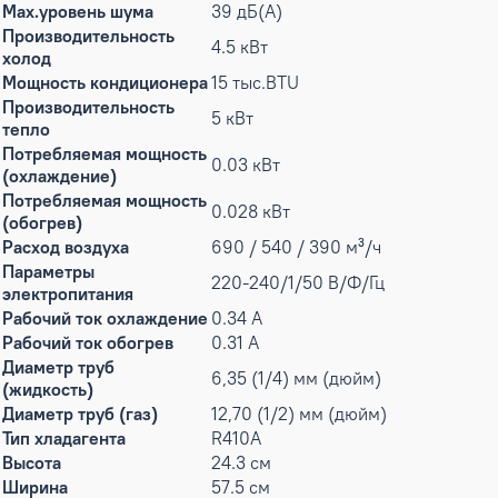
Max.уровень шума
39 дБ(А)
Производительность
4.5 кВт
холод
Мощность кондиционера
15 тыс.BTU
Производительность
5 кВт
тепло
Потребляемая мощность
0.03 кВт
(охлаждение)
Потребляемая мощность
0.028 кВт
(обогрев)
Расход воздуха
690 / 540 / 390 м³/ч
Параметры
220-240/1/50 В/Ф/Гц
электропитания
Рабочий ток охлаждение
0.34 А
Рабочий ток обогрев
0.31 А
Диаметр труб
6,35 (1/4) мм (дюйм)
(жидкость)
Диаметр труб (газ)
12,70 (1/2) мм (дюйм)
Тип хладагента
R410A
Высота
24.3 см
Ширина
57.5 см