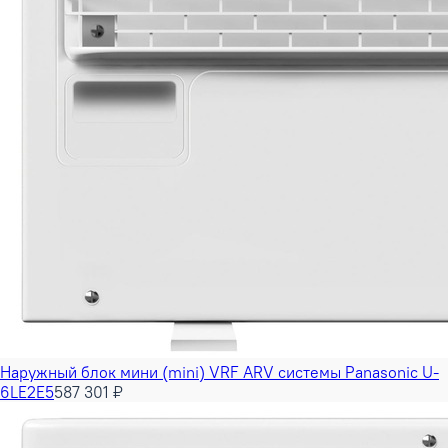
Наружный блок мини (mini) VRF ARV системы Panasonic U-
6LE2E5
587 301 ₽