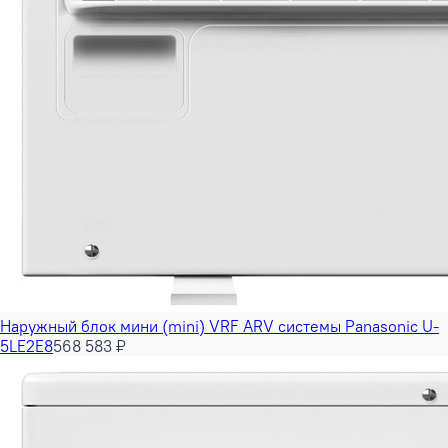
Наружный блок мини (mini) VRF ARV системы Panasonic U-
5LE2E8
568 583 ₽