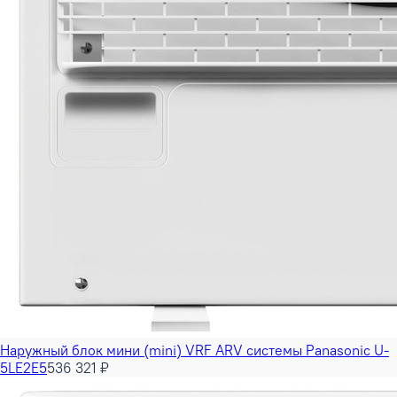
Наружный блок мини (mini) VRF ARV системы Panasonic U-
5LE2E5
536 321 ₽