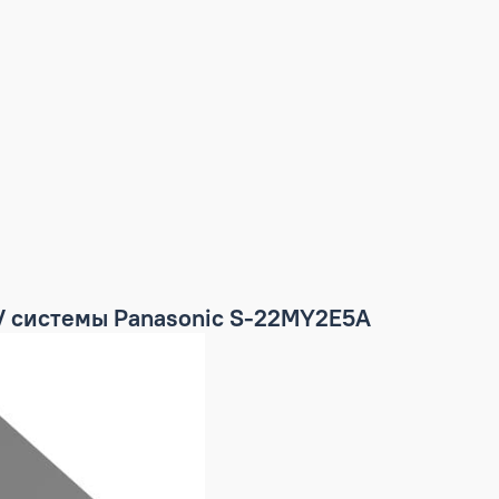
A
я VRF ARV системы Panasonic S-22MY2E