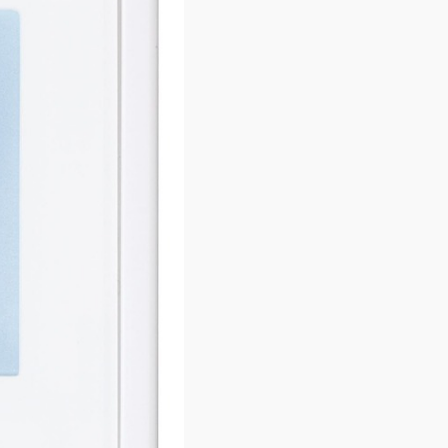
оточного внутр. блока Panasonic CZ-KPY4
18 452 ₽