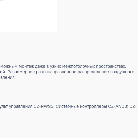
 мм делает возможным монтаж даже в узких межпотолочных 
навесных панелей. Равномерное разнонаправленное распред
 пультов управления.