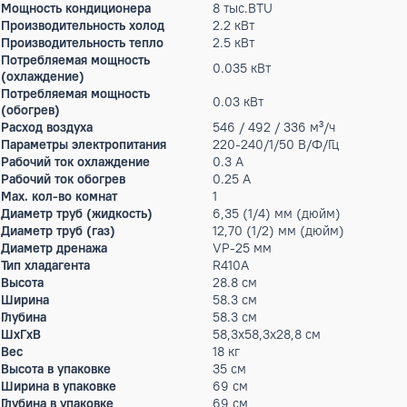
Режим работы
охлаждение, обогрев
Мин. уровень шума
25 дБ(А)
Max.уровень шума
35 дБ(А)
Особенности управления
Проводные пульты управ
(опционально)
64ESMC3; CZ-256ESMC3
Фильтра
Фильтр от пыли в опцион
Гарантийный срок производителя,
3
год
Тип внутреннего блока
кассетные
Мощность кондиционера
8 тыс.BTU
Производительность холод
2.2 кВт
Производительность тепло
2.5 кВт
Потребляемая мощность
0.035 кВт
(охлаждение)
Потребляемая мощность
0.03 кВт
(обогрев)
Расход воздуха
546 / 492 / 336 м³/ч
Параметры электропитания
220-240/1/50 В/Ф/Гц
Рабочий ток охлаждение
0.3 А
Рабочий ток обогрев
0.25 А
Max. кол-во комнат
1