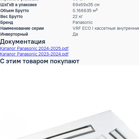
Диаметр труб (жидкость)
6,35 (1/4) мм (дюйм)
Диаметр труб (газ)
12,70 (1/2) мм (дюйм)
Диаметр дренажа
VP-25 мм
Тип хладагента
R410A
Высота
28.8 см
Ширина
58.3 см
Глубина
58.3 см
ШxГxВ
58,3x58,3x28,8 см
Вес
18 кг
Высота в упаковке
35 см
Ширина в упаковке
69 см
Глубина в упаковке
69 см
ШxГxВ в упаковке
69x69x35 см
Объем Брутто
0.166635 м³
Вес Брутто
22 кг
Бренд
Panasonic
Наименование серии
VRF ECO I кассетные вну
Инверторный
Да
Документация
Каталог Panasonic 2024-2025.pdf
Каталог Panasonic 2023-2024.pdf