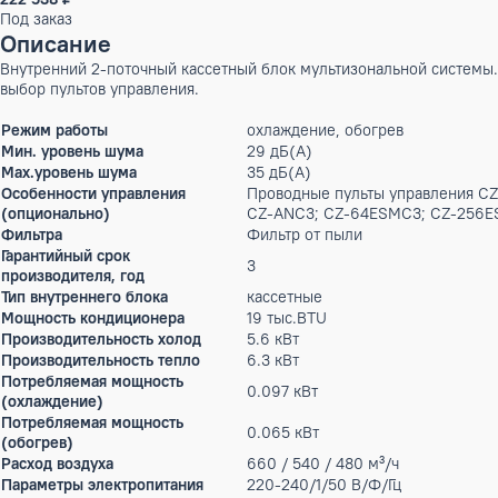
Бренд:
Panasonic
Артикул: X-00012545
222 538 ₽
Под заказ
Описание
Внутренний 2-поточный кассетный блок мультизональной си
выбор пультов управления.
Режим работы
охлаждение, обогрев
Мин. уровень шума
29 дБ(А)
Max.уровень шума
35 дБ(А)
Особенности управления
Проводные пульты управл
(опционально)
CZ-ANC3; CZ-64ESMC3; C
Фильтра
Фильтр от пыли
Гарантийный срок
3
производителя, год
Тип внутреннего блока
кассетные