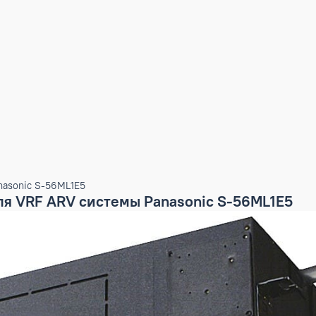
емы Panasonic S-56ML1E5
ок для VRF ARV системы Panasonic S-5