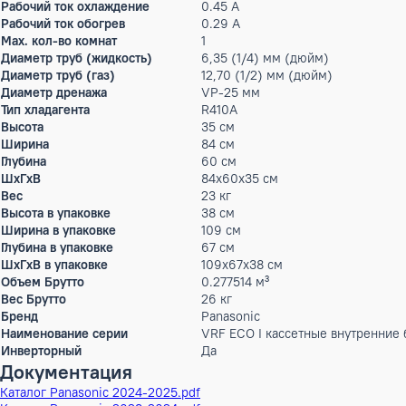
Мощность кондиционера
19 тыс.BTU
Производительность холод
5.6 кВт
Производительность тепло
6.3 кВт
Потребляемая мощность
0.097 кВт
(охлаждение)
Потребляемая мощность
0.065 кВт
(обогрев)
Расход воздуха
660 / 540 / 480 м³/ч
Параметры электропитания
220-240/1/50 В/Ф/Гц
Рабочий ток охлаждение
0.45 А
Рабочий ток обогрев
0.29 А
Max. кол-во комнат
1
Диаметр труб (жидкость)
6,35 (1/4) мм (дюйм)
Диаметр труб (газ)
12,70 (1/2) мм (дюйм)
Диаметр дренажа
VP-25 мм
Тип хладагента
R410A
Высота
35 см
Ширина
84 см
Глубина
60 см
ШxГxВ
84x60x35 см
Вес
23 кг