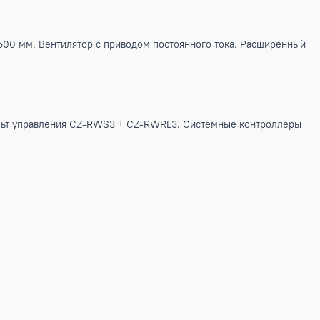
а высоту до 500 мм. Вентилятор с приводом постоянного т
водной ИК-пульт управления CZ-RWS3 + CZ-RWRL3. Систем