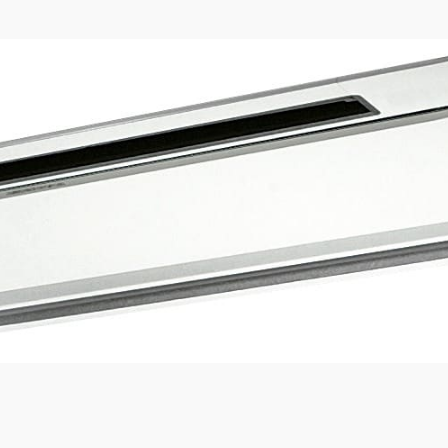
ренние блоки (Двупоточные)