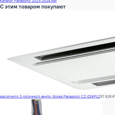
Высота в упаковке
38 см
Ширина в упаковке
109 см
Глубина в упаковке
67 см
ШxГxВ в упаковке
109x67x38 см
Объем Брутто
0.277514 м³
Вес Брутто
26 кг
Бренд
Panasonic
Наименование серии
VRF ECO I кассетные внут
Инверторный
Да
Документация
Каталог Panasonic 2024-2025.pdf
Каталог Panasonic 2023-2024.pdf
С этим товаром покупают