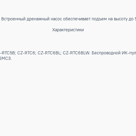
стемы. Встроенный дренажный насос обеспечивает подъем н
Характеристики
ения CZ-RTC5B; CZ-RTC6; CZ-RTC6BL; CZ-RTC6BLW. Беспро
Z-256ESMC3.