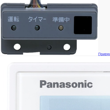
кассетного 2-поточного внутр. блока Panasonic CZ-02KPL2
3