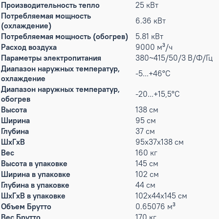
Производительность тепло
25 кВт
Потребляемая мощность
6.36 кВт
(охлаждение)
Потребляемая мощность (обогрев)
5.81 кВт
Расход воздуха
9000 м³/ч
Параметры электропитания
380~415/50/3 В/Ф/Гц
Диапазон наружных температур,
-5...+46°С
охлаждение
Диапазон наружных температур,
-20...+15,5°С
обогрев
Высота
138 см
Ширина
95 см
Глубина
37 см
ШxГxВ
95x37x138 см
Вес
160 кг
Высота в упаковке
145 см
Ширина в упаковке
102 см
Глубина в упаковке
44 см
ШxГxВ в упаковке
102x44x145 см
Объем Брутто
0.65076 м³
Вес Брутто
170 кг