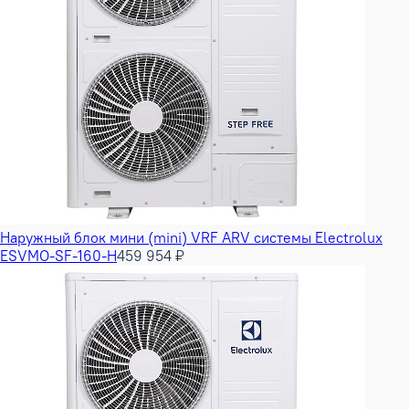
Наружный блок мини (mini) VRF ARV системы Electrolux
ESVMO-SF-160-H
459 954 ₽