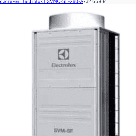
системы Electrolux ESVMO-SF-280-A
732 669 ₽