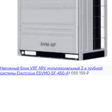
Наружный блок VRF ARV мультизональный 2-х трубной
системы Electrolux ESVMO-SF-450-A
1 050 159 ₽