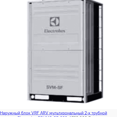
Наружный блок VRF ARV мультизональный 2-х трубной