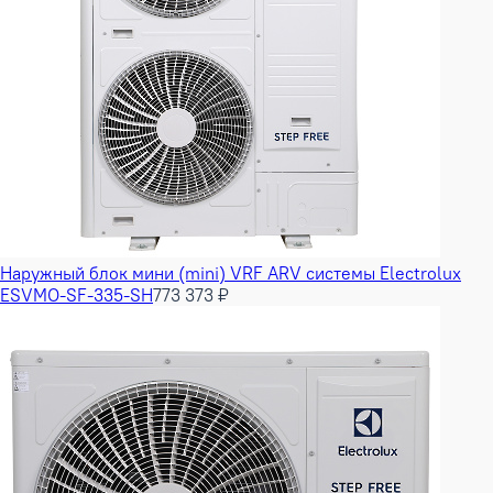
Наружный блок мини (mini) VRF ARV системы Electrolux
ESVMO-SF-335-SH
773 373 ₽