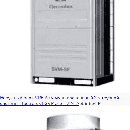
Наружный блок VRF ARV мультизональный 2-х трубной
системы Electrolux ESVMO-SF-224-A
569 854 ₽