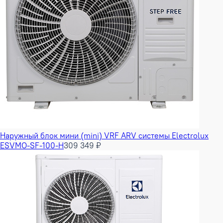
Наружный блок мини (mini) VRF ARV системы Electrolux
ESVMO-SF-100-H
309 349 ₽