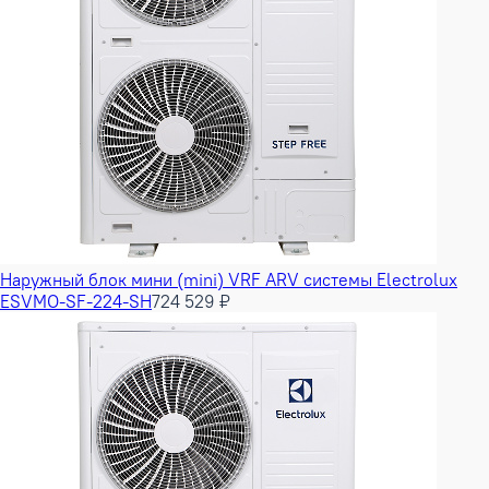
Наружный блок мини (mini) VRF ARV системы Electrolux
ESVMO-SF-224-SH
724 529 ₽