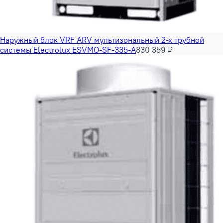
Наружный блок VRF ARV мультизональный 2-х трубной
системы Electrolux ESVMO-SF-335-A
830 359 ₽