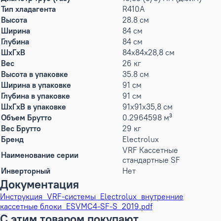
Тип хладагента
R410A
Высота
28.8 см
Ширина
84 см
Глубина
84 см
ШxГxВ
84x84x28,8 см
Вес
26 кг
Высота в упаковке
35.8 см
Ширина в упаковке
91 см
Глубина в упаковке
91 см
ШxГxВ в упаковке
91x91x35,8 см
Объем Брутто
0.2964598 м³
Вес Брутто
29 кг
Бренд
Electrolux
VRF Кассетные
Наименование серии
стандартные SF
Инверторный
Нет
Документация
Инструкция_VRF-системы_Electrolux_внутренние
кассетные блоки_ESVMC4-SF-S_2019.pdf
С этим товаром покупают