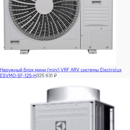
Наружный блок мини (mini) VRF ARV системы Electrolux
ESVMO-SF-125-H
325 631 ₽