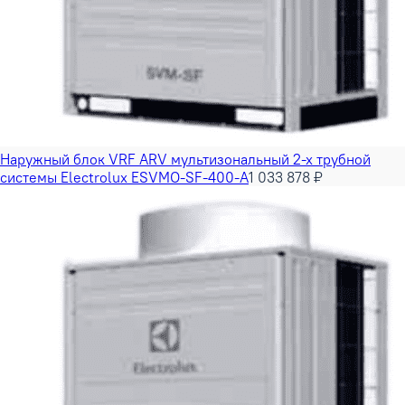
Наружный блок VRF ARV мультизональный 2-х трубной
системы Electrolux ESVMO-SF-400-A
1 033 878 ₽