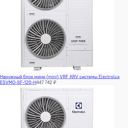
Наружный блок мини (mini) VRF ARV системы Electrolux
ESVMO-SF-120-H
447 742 ₽