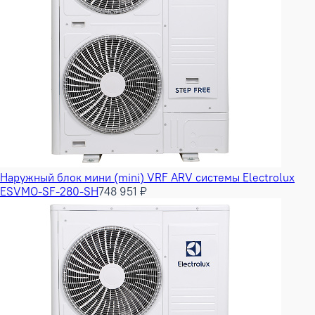
Наружный блок мини (mini) VRF ARV системы Electrolux
ESVMO-SF-280-SH
748 951 ₽