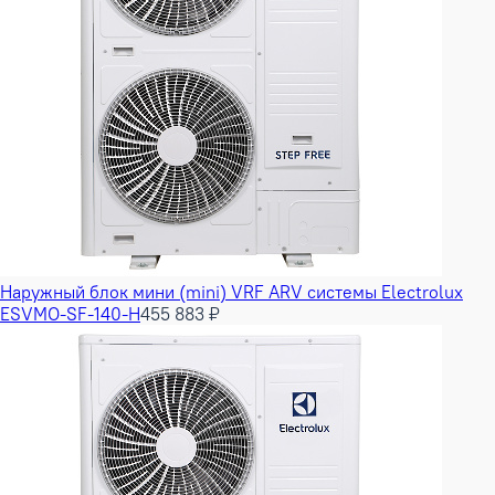
Наружный блок мини (mini) VRF ARV системы Electrolux
ESVMO-SF-140-H
455 883 ₽