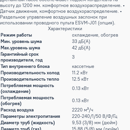
высоту до 1200 мм. комфортное воздухораспределение. •
Датчик движения, комфортное воздухораспределение. •
Раздельное управление воздушных заслонок при
использовании проводного пульта ESVM-J01 (опция).
Характеристики
Режим работы
охлаждение, обогрев
Мин. уровень шума
33 дБ(А)
Max.уровень шума
42 дБ(А)
Гарантийный срок
3
производителя, год
Тип внутреннего блока
кассетные
Производительность холод
11.2 кВт
Производительность тепло
12.5 кВт
Потребляемая мощность
0.13 кВт
(охлаждение)
Потребляемая мощность
0.13 кВт
(обогрев)
Расход воздуха
2220 м³/ч
Параметры электропитания
220-240/1/50 В/Ф/Гц
Диаметр труб (жидкость)
9,53 (3/8) мм (дюйм)
Диаметр труб (газ)
15,88 (5/8) мм (дюйм)