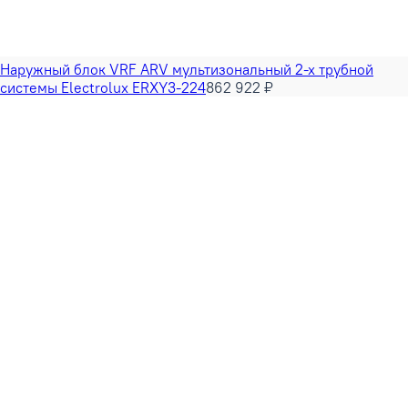
Наружный блок VRF ARV мультизональный 2-х трубной
системы Electrolux ERXY3-224
862 922 ₽