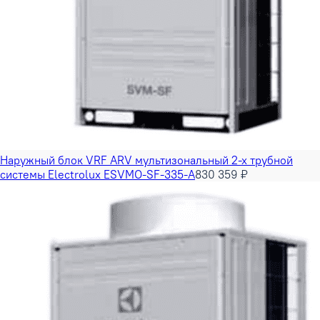
Наружный блок VRF ARV мультизональный 2-х трубной
системы Electrolux ESVMO-SF-335-A
830 359 ₽