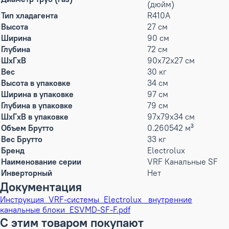
(дюйм)
Тип хладагента
R410A
Высота
27 см
Ширина
90 см
Глубина
72 см
ШxГxВ
90x72x27 см
Вес
30 кг
Высота в упаковке
34 см
Ширина в упаковке
97 см
Глубина в упаковке
79 см
ШxГxВ в упаковке
97x79x34 см
Объем Брутто
0.260542 м³
Вес Брутто
33 кг
Бренд
Electrolux
Наименование серии
VRF Канальные SF
Инверторный
Нет
Документация
Инструкция_VRF-системы_Electrolux _внутренние
канальные блоки_ESVMD-SF-F.pdf
С этим товаром покупают