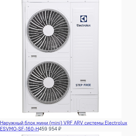
Наружный блок мини (mini) VRF ARV системы Electrolux
ESVMO-SF-160-H
459 954 ₽