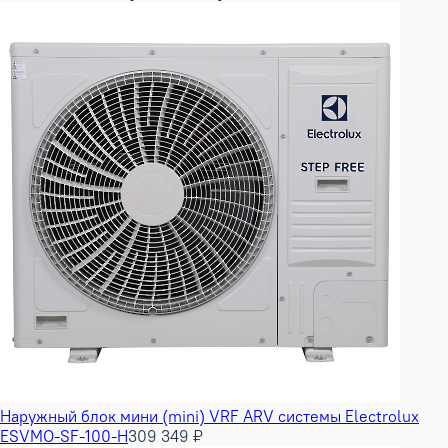
Наружный блок мини (mini) VRF ARV системы Electrolux
ESVMO-SF-100-H
309 349 ₽