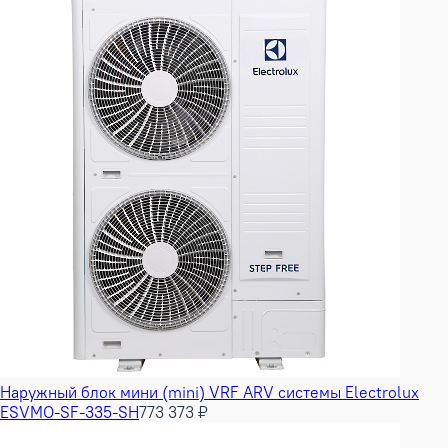
Наружный блок мини (mini) VRF ARV системы Electrolux
ESVMO-SF-335-SH
773 373 ₽