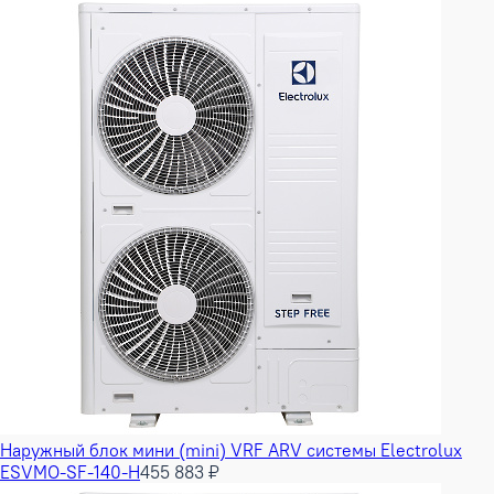
Наружный блок мини (mini) VRF ARV системы Electrolux
ESVMO-SF-140-H
455 883 ₽