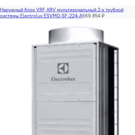
Наружный блок VRF ARV мультизональный 2-х трубной
системы Electrolux ESVMO-SF-224-A
569 854 ₽