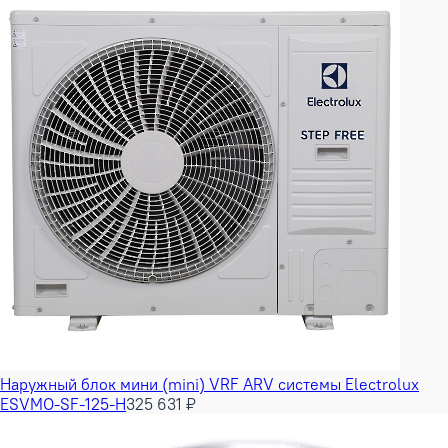
Наружный блок мини (mini) VRF ARV системы Electrolux
ESVMO-SF-125-H
325 631 ₽