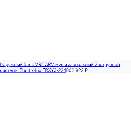
Наружный блок VRF ARV мультизональный 2-х трубной
системы Electrolux ERXY3-224
862 922 ₽