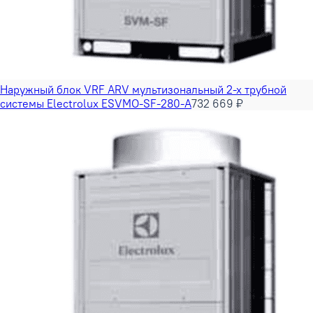
Наружный блок VRF ARV мультизональный 2-х трубной
системы Electrolux ESVMO-SF-280-A
732 669 ₽