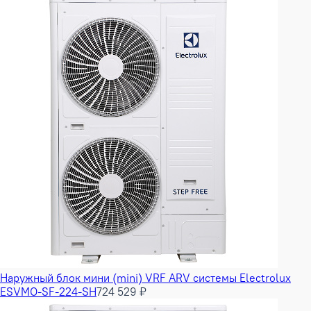
Наружный блок мини (mini) VRF ARV системы Electrolux
ESVMO-SF-224-SH
724 529 ₽