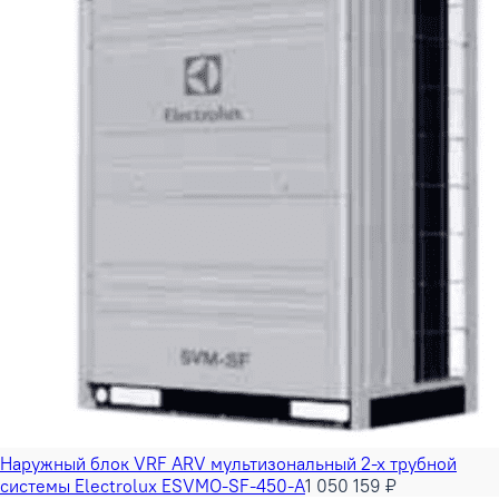
Наружный блок VRF ARV мультизональный 2-х трубной
системы Electrolux ESVMO-SF-450-A
1 050 159 ₽