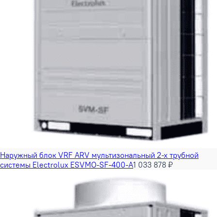
Наружный блок VRF ARV мультизональный 2-х трубной
системы Electrolux ESVMO-SF-400-A
1 033 878 ₽