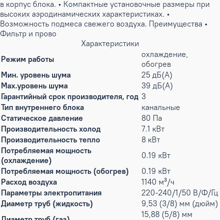
в корпус блока. • Компактные установочные размеры при
высоких аэродинамических характеристиках. •
Возможность подмеса свежего воздуха. Преимущества •
Фильтр и прово
Характеристики
охлаждение,
Режим работы
обогрев
Мин. уровень шума
25 дБ(А)
Max.уровень шума
39 дБ(А)
Гарантийный срок производителя, год
3
Тип внутреннего блока
канальные
Статическое давление
80 Па
Производительность холод
7.1 кВт
Производительность тепло
8 кВт
Потребляемая мощность
0.19 кВт
(охлаждение)
Потребляемая мощность (обогрев)
0.19 кВт
Расход воздуха
1140 м³/ч
Параметры электропитания
220-240/1/50 В/Ф/Гц
Диаметр труб (жидкость)
9,53 (3/8) мм (дюйм)
15,88 (5/8) мм
Диаметр труб (газ)