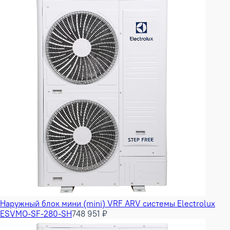
Наружный блок мини (mini) VRF ARV системы Electrolux
ESVMO-SF-280-SH
748 951 ₽