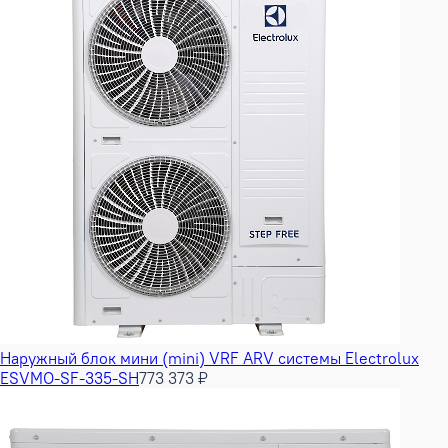
Наружный блок мини (mini) VRF ARV системы Electrolux
ESVMO-SF-335-SH
773 373 ₽