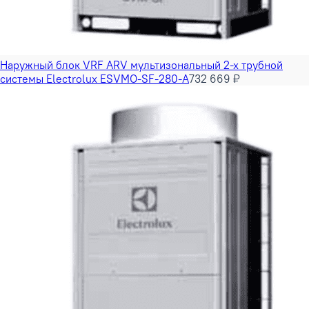
Наружный блок VRF ARV мультизональный 2-х трубной
системы Electrolux ESVMO-SF-280-A
732 669 ₽