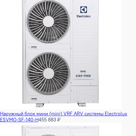
Наружный блок мини (mini) VRF ARV системы Electrolux
ESVMO-SF-140-H
455 883 ₽