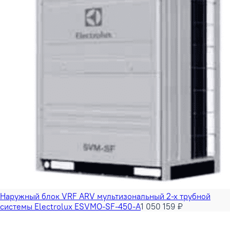
Наружный блок VRF ARV мультизональный 2-х трубной
системы Electrolux ESVMO-SF-450-A
1 050 159 ₽