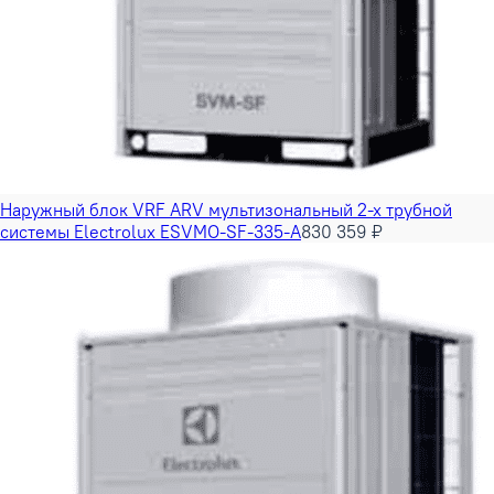
Наружный блок VRF ARV мультизональный 2-х трубной
системы Electrolux ESVMO-SF-335-A
830 359 ₽