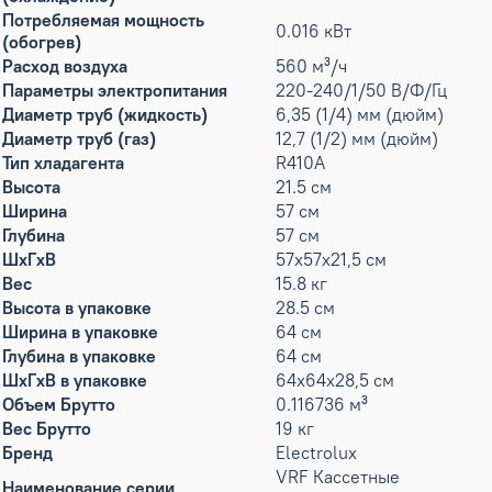
Потребляемая мощность
0.016 кВт
(обогрев)
Расход воздуха
560 м³/ч
Параметры электропитания
220-240/1/50 В/Ф/Гц
Диаметр труб (жидкость)
6,35 (1/4) мм (дюйм)
Диаметр труб (газ)
12,7 (1/2) мм (дюйм)
Тип хладагента
R410A
Высота
21.5 см
Ширина
57 см
Глубина
57 см
ШxГxВ
57x57x21,5 см
Вес
15.8 кг
Высота в упаковке
28.5 см
Ширина в упаковке
64 см
Глубина в упаковке
64 см
ШxГxВ в упаковке
64x64x28,5 см
Объем Брутто
0.116736 м³
Вес Брутто
19 кг
Бренд
Electrolux
VRF Кассетные
Наименование серии