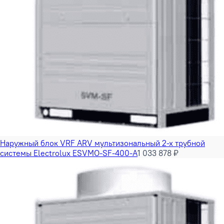
Наружный блок VRF ARV мультизональный 2-х трубной
системы Electrolux ESVMO-SF-400-A
1 033 878 ₽