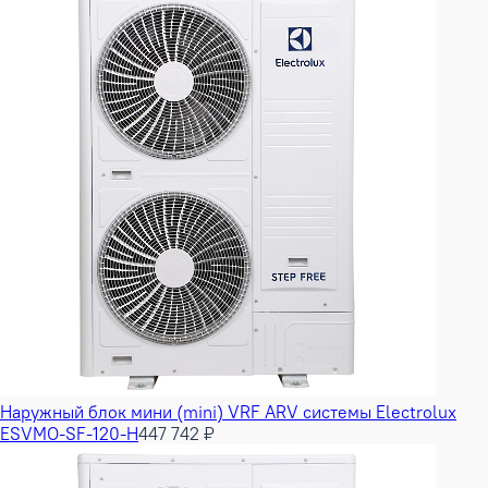
Наружный блок мини (mini) VRF ARV системы Electrolux
ESVMO-SF-120-H
447 742 ₽