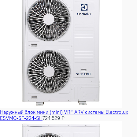
Наружный блок мини (mini) VRF ARV системы Electrolux
ESVMO-SF-224-SH
724 529 ₽