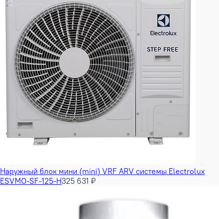
Наружный блок мини (mini) VRF ARV системы Electrolux
ESVMO-SF-125-H
325 631 ₽