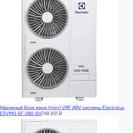
Наружный блок мини (mini) VRF ARV системы Electrolux
ESVMO-SF-280-SH
748 951 ₽