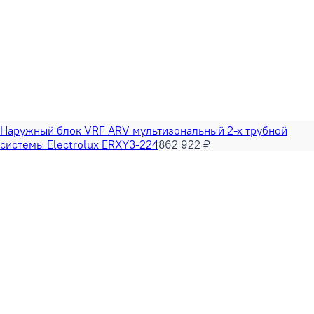
Наружный блок VRF ARV мультизональный 2-х трубной
системы Electrolux ERXY3-224
862 922 ₽