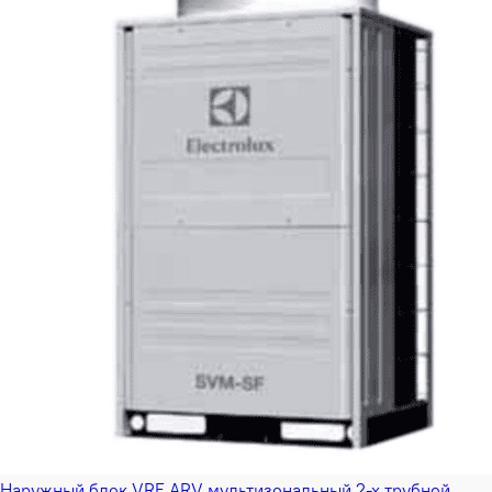
Наружный блок VRF ARV мультизональный 2-х трубной