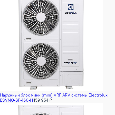
Наружный блок мини (mini) VRF ARV системы Electrolux
ESVMO-SF-160-H
459 954 ₽