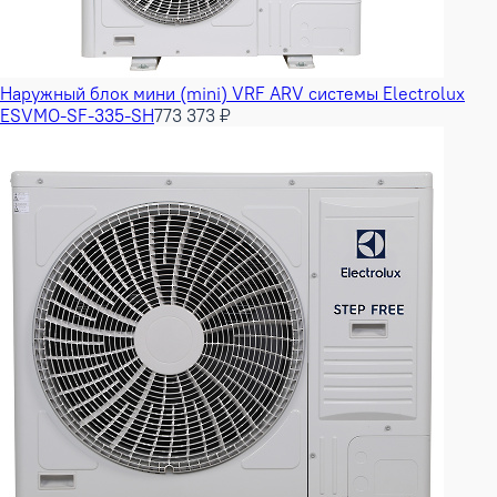
Наружный блок мини (mini) VRF ARV системы Electrolux
ESVMO-SF-335-SH
773 373 ₽