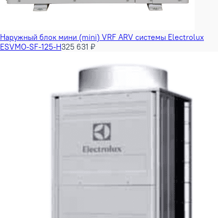
Наружный блок мини (mini) VRF ARV системы Electrolux
ESVMO-SF-125-H
325 631 ₽