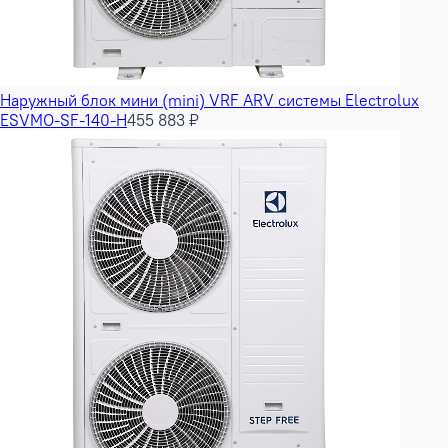
Наружный блок мини (mini) VRF ARV системы Electrolux
ESVMO-SF-140-H
455 883 ₽