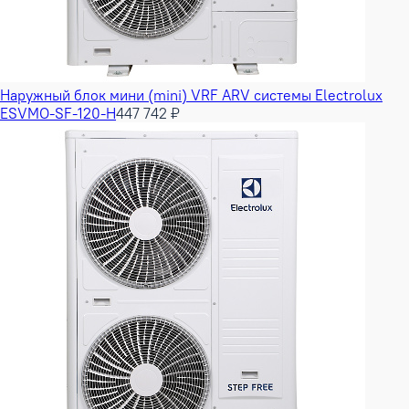
Наружный блок мини (mini) VRF ARV системы Electrolux
ESVMO-SF-120-H
447 742 ₽