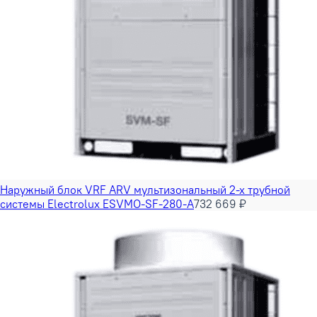
Наружный блок VRF ARV мультизональный 2-х трубной
системы Electrolux ESVMO-SF-280-A
732 669 ₽