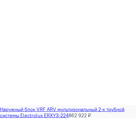
Наружный блок VRF ARV мультизональный 2-х трубной
системы Electrolux ERXY3-224
862 922 ₽