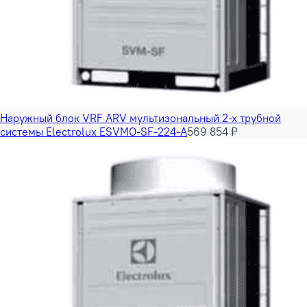
Наружный блок VRF ARV мультизональный 2-х трубной
системы Electrolux ESVMO-SF-224-A
569 854 ₽