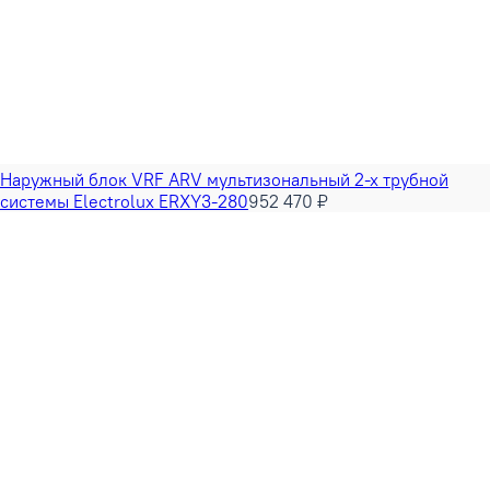
Наружный блок VRF ARV мультизональный 2-х трубной
системы Electrolux ERXY3-280
952 470 ₽