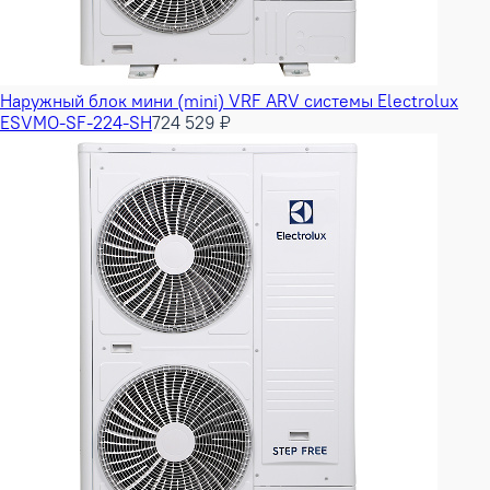
Наружный блок мини (mini) VRF ARV системы Electrolux
ESVMO-SF-224-SH
724 529 ₽