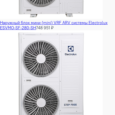
Наружный блок мини (mini) VRF ARV системы Electrolux
ESVMO-SF-280-SH
748 951 ₽