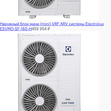
Наружный блок мини (mini) VRF ARV системы Electrolux
ESVMO-SF-160-H
459 954 ₽