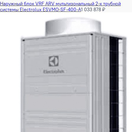
Наружный блок VRF ARV мультизональный 2-х трубной
системы Electrolux ESVMO-SF-400-A
1 033 878 ₽