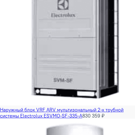
Наружный блок VRF ARV мультизональный 2-х трубной
системы Electrolux ESVMO-SF-335-A
830 359 ₽