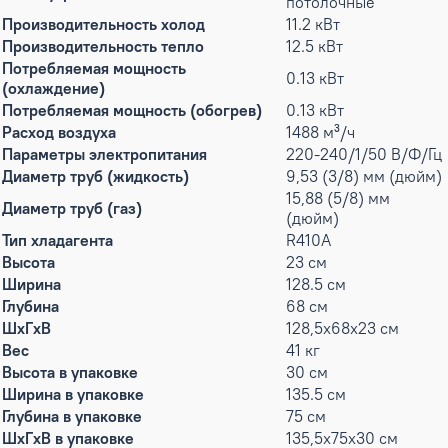
потолочные
Производительность холод
11.2 кВт
Производительность тепло
12.5 кВт
Потребляемая мощность
0.13 кВт
(охлаждение)
Потребляемая мощность (обогрев)
0.13 кВт
Расход воздуха
1488 м³/ч
Параметры электропитания
220-240/1/50 В/Ф/Гц
Диаметр труб (жидкость)
9,53 (3/8) мм (дюйм)
15,88 (5/8) мм
Диаметр труб (газ)
(дюйм)
Тип хладагента
R410A
Высота
23 см
Ширина
128.5 см
Глубина
68 см
ШxГxВ
128,5x68x23 см
Вес
41 кг
Высота в упаковке
30 см
Ширина в упаковке
135.5 см
Глубина в упаковке
75 см
ШxГxВ в упаковке
135,5x75x30 см