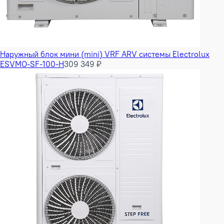
Наружный блок мини (mini) VRF ARV системы Electrolux
ESVMO-SF-100-H
309 349 ₽