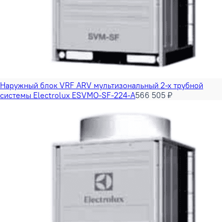
Наружный блок VRF ARV мультизональный 2-х трубной
системы Electrolux ESVMO-SF-224-A
566 505 ₽