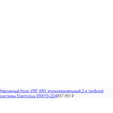
Наружный блок VRF ARV мультизональный 2-х трубной
системы Electrolux ERXY3-224
857 851 ₽