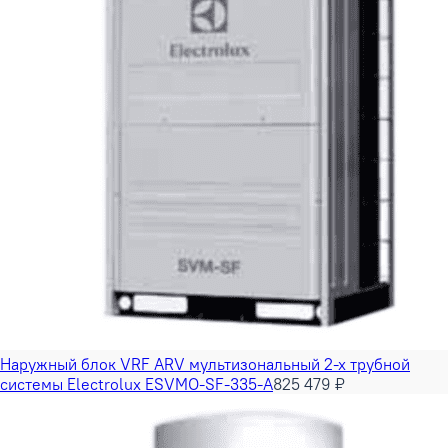
Наружный блок VRF ARV мультизональный 2-х трубной
системы Electrolux ESVMO-SF-335-A
825 479 ₽