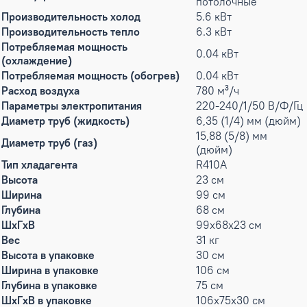
потолочные
Производительность холод
5.6 кВт
Производительность тепло
6.3 кВт
Потребляемая мощность
0.04 кВт
(охлаждение)
Потребляемая мощность (обогрев)
0.04 кВт
Расход воздуха
780 м³/ч
Параметры электропитания
220-240/1/50 В/Ф/Гц
Диаметр труб (жидкость)
6,35 (1/4) мм (дюйм)
15,88 (5/8) мм
Диаметр труб (газ)
(дюйм)
Тип хладагента
R410A
Высота
23 см
Ширина
99 см
Глубина
68 см
ШxГxВ
99x68x23 см
Вес
31 кг
Высота в упаковке
30 см
Ширина в упаковке
106 см
Глубина в упаковке
75 см
ШxГxВ в упаковке
106x75x30 см