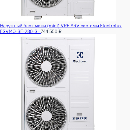
Наружный блок мини (mini) VRF ARV системы Electrolux
ESVMO-SF-280-SH
744 550 ₽