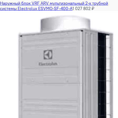
Наружный блок VRF ARV мультизональный 2-х трубной
системы Electrolux ESVMO-SF-400-A
1 027 802 ₽