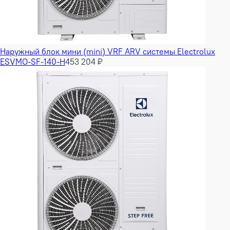
Наружный блок мини (mini) VRF ARV системы Electrolux
ESVMO-SF-140-H
453 204 ₽