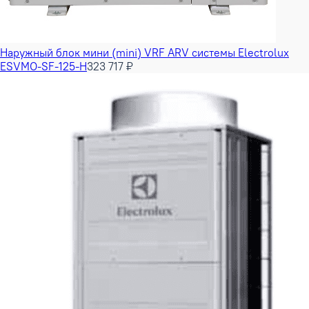
Наружный блок мини (mini) VRF ARV системы Electrolux
ESVMO-SF-125-H
323 717 ₽