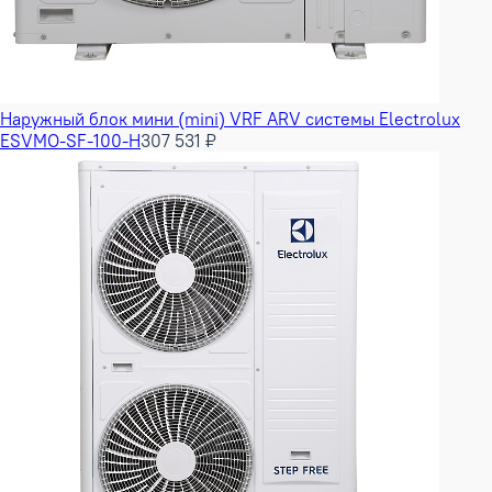
Наружный блок мини (mini) VRF ARV системы Electrolux
ESVMO-SF-100-H
307 531 ₽