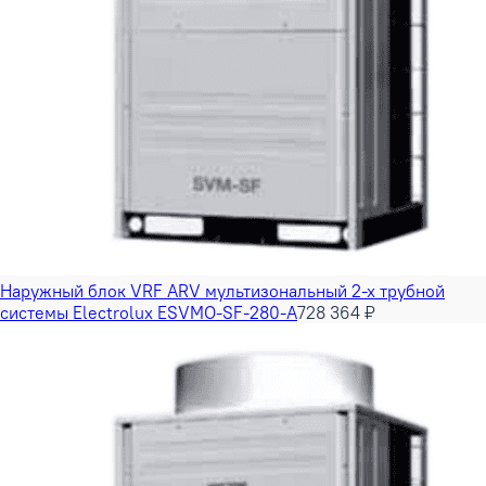
Наружный блок VRF ARV мультизональный 2-х трубной
системы Electrolux ESVMO-SF-280-A
728 364 ₽