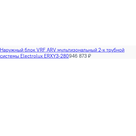
Наружный блок VRF ARV мультизональный 2-х трубной
системы Electrolux ERXY3-280
946 873 ₽