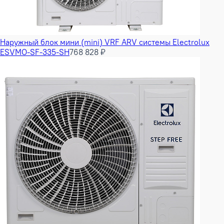
Наружный блок мини (mini) VRF ARV системы Electrolux
ESVMO-SF-335-SH
768 828 ₽