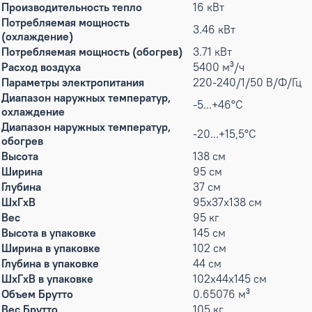
Производительность тепло
16 кВт
Потребляемая мощность
3.46 кВт
(охлаждение)
Потребляемая мощность (обогрев)
3.71 кВт
Расход воздуха
5400 м³/ч
Параметры электропитания
220-240/1/50 В/Ф/Гц
Диапазон наружных температур,
-5...+46°С
охлаждение
Диапазон наружных температур,
-20...+15,5°С
обогрев
Высота
138 см
Ширина
95 см
Глубина
37 см
ШxГxВ
95x37x138 см
Вес
95 кг
Высота в упаковке
145 см
Ширина в упаковке
102 см
Глубина в упаковке
44 см
ШxГxВ в упаковке
102x44x145 см
Объем Брутто
0.65076 м³
Вес Брутто
105 кг