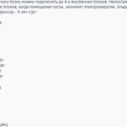
му блоку можно подключить несколько внутренних блоков, 
наружному блоку можно подключить до 4-х внутренних блоко
ючение блоков, когда помещения пусты, экономит электроэ
а компрессор - 5 лет.</p>
обогрев
9,20) кВт
10,60) кВт
,87) кВт
3,06) кВт