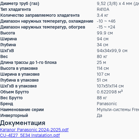
Расход воздуха
3024 / 3336 м
Параметры электропитания
220-240/1/50
Рабочий ток охлаждение
9.5 А
Рабочий ток обогрев
9.5 А
Max. кол-во комнат
4
Max. кол-во подключаемых внутренних блоков
4
Max.длина магистрали
70 м
Перепад высот
15 м
Диаметр труб (жидкость)
6,35 (1/4) x 
Диаметр труб (газ)
9,52 (3/8) x 
Тип хладагента
R410A
Количество заправляемого хладагента
3.4 кг
Диапазон наружных температур, охлаждение
-10 ~ +46
Диапазон наружных температур, обогрев
-15 ~ +24
Высота
99.9 см
Ширина
94 см
Глубина
34 см
ШxГxВ
94x34x99,9 
Вес
80 кг
Длина трассы до 1-го блока
25 м
Высота в упаковке
114 см