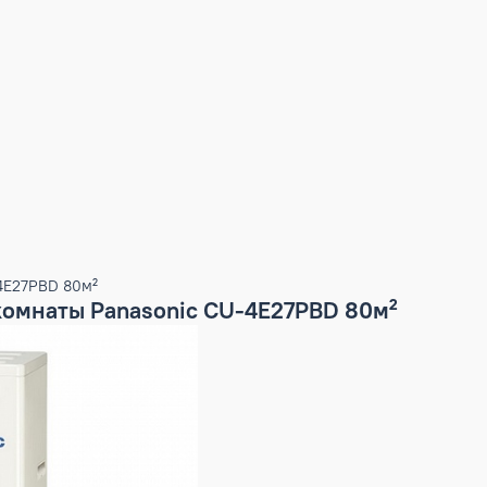
nic CU-4E27PBD 80м²
а 4 комнаты Panasonic CU-4E27PBD 80м