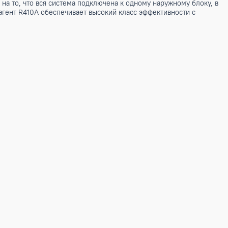
сохраняя уровень комфорта не захламляя фасад отдельными
в. Несмотря на то, что вся система подключена к одному н
нергию. Хладагент R410A обеспечивает высокий класс эффек