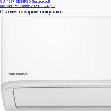
Ширина в упаковке
107 см
Глубина в упаковке
51 см
ШxГxВ в упаковке
107x51x114 см
Объем Брутто
0.622098 м³
Вес Брутто
88 кг
Бренд
Panasonic
Наименование серии
Мульти-систе
Инверторный
Да
Документация
Каталог Panasonic 2024-2025.pdf
CU-4E27_5E34 Instalation.pdf
CU-4E27_5E34PBD Service.pdf
Каталог Panasonic 2023-2024.pdf
С этим товаром покупают