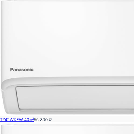
TZ35WKEW 35м²
40 500 ₽