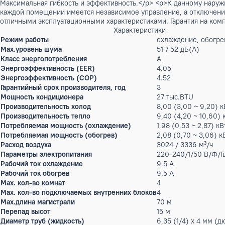
Бренд:
Panasonic
Артикул: X-00012408
299 300 ₽
мало
Описание
<p>Наружный блок мульти сплит-системы К одному наружно
Максимальная гибкость и эффективность.</p> <p>К данному 
каждой помещении имеется независимое управление, а откл
отличными эксплуатационными характеристиками. Гарантия н
Характеристики
Режим работы
охлаждение, 
Max.уровень шума
51 / 52 дБ(А)
Класс энергопотребления
A
Энергоэффективность (EER)
4.05
Энергоэффективность (COP)
4.52
Гарантийный срок производителя, год
3
Мощность кондиционера
27 тыс.BTU
Производительность холод
8,00 (3,00 ~ 
Производительность тепло
9,40 (4,20 ~ 
Потребляемая мощность (охлаждение)
1,98 (0,53 ~ 2
Потребляемая мощность (обогрев)
2,08 (0,70 ~ 