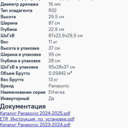
Диаметр дренажа
16 мм
Тип хладагента
R32
Высота
29.5 см
Ширина
87 см
Глубина
22.9 см
ШxГxВ
87x22,9x29,5 см
Вес
11 кг
Высота в упаковке
37 см
Ширина в упаковке
95 см
Глубина в упаковке
28 см
ШxГxВ в упаковке
95x28x37 см
Объем Брутто
0.09842 м³
Вес Брутто
13 кг
Бренд
Panasonic
Наименование серии
Etherea
Инверторный
Да
Документация
Каталог Panasonic 2024-2025.pdf
ETR_Инструкция_по_установке.pdf
Каталог Panasonic 2023-2024.pdf