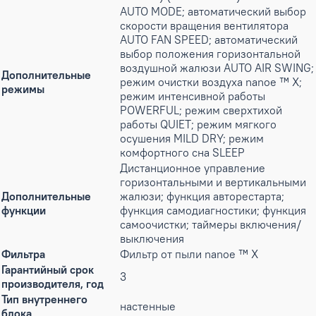
AUTO MODE; автоматический выбор
скорости вращения вентилятора
AUTO FAN SPEED; автоматический
выбор положения горизонтальной
воздушной жалюзи AUTO AIR SWING;
Дополнительные
режим очистки воздуха nanoe ™ X;
режимы
режим интенсивной работы
POWERFUL; режим сверхтихой
работы QUIET; режим мягкого
осушения MILD DRY; режим
комфортного сна SLEEP
Дистанционное управление
горизонтальными и вертикальными
Дополнительные
жалюзи; функция авторестарта;
функции
функция самодиагностики; функция
самоочистки; таймеры включения/
выключения
Фильтра
Фильтр от пыли nanoe ™ X
Гарантийный срок
3
производителя, год
Тип внутреннего
настенные
блока