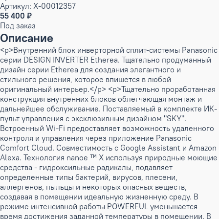
Артикул: X-00012357
55 400 ₽
Под заказ
Описание
<p>Внутренний блок инверторной сплит-системы Panasonic
серии DESIGN INVERTER Etherea. Тщательно продуманный
дизайн серии Etherea для создания элегантного и
стильного решения, которое впишется в любой
оригинальный интерьер.</p> <p>Тщательно проработанная
конструкция внутренних блоков облегчающая монтаж и
дальнейшее обслуживание. Поставляемый в комплекте ИК-
пульт управления с эксклюзивным дизайном "SKY".
Встроенный Wi-Fi предоставляет возможность удаленного
контроля и управления через приложение Panasonic
Comfort Cloud. Совместимость с Google Assistant и Amazon
Alexa. Технология nanoe ™ X используя природные моющие
средства - гидроксильные радикалы, подавляет
определенные типы бактерий, вирусов, плесени,
аллергенов, пыльцы и некоторых опасных веществ,
создавая в помещении идеальную жизненную среду. В
режиме интенсивной работы POWERFUL уменьшается
время достижения заданной температуры в помещении. В