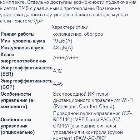
комплекте. Отдельно доступны возможности подключения
к сетям BMS с различными протоколами. Возможна
установка данного внутреннего блока в составе мульти
сплит-систем.</p>
Характеристики
Режим работы
охлаждение, обогрев
Мин. уровень шума
19 дБ(А)
Max.уровень шума
43 дБ(А)
Класс
A+++/A+++
энергопотребления
Энергоэффективность
4.12
(EER)
Энергоэффективность
4.45
(COP)
Особенности
Беспроводной ИК-пульт
управления (в
дистанционного управления; Wi-Fi
комплекте)
(Panasonic Comfort Cloud)
Проводной пульт управления (CZ-
Особенности
RD514C); VRF Ecoi и PACi (CZ-
управления
CAPRA1); внешние сигналы
(опционально)
управления и контроля (сухой
контакт) (PAW-AC-DIO)