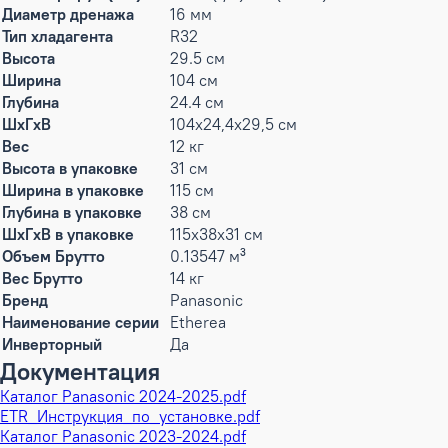
Диаметр дренажа
16 мм
Тип хладагента
R32
Высота
29.5 см
Ширина
104 см
Глубина
24.4 см
ШxГxВ
104x24,4x29,5 см
Вес
12 кг
Высота в упаковке
31 см
Ширина в упаковке
115 см
Глубина в упаковке
38 см
ШxГxВ в упаковке
115x38x31 см
Объем Брутто
0.13547 м³
Вес Брутто
14 кг
Бренд
Panasonic
Наименование серии
Etherea
Инверторный
Да
Документация
Каталог Panasonic 2024-2025.pdf
ETR_Инструкция_по_установке.pdf
Каталог Panasonic 2023-2024.pdf