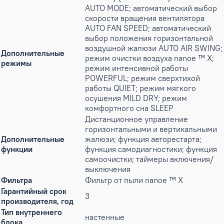
AUTO MODE; автоматический выбор
скорости вращения вентилятора
AUTO FAN SPEED; автоматический
выбор положения горизонтальной
воздушной жалюзи AUTO AIR SWING;
Дополнительные
режим очистки воздуха nanoe ™ X;
режимы
режим интенсивной работы
POWERFUL; режим сверхтихой
работы QUIET; режим мягкого
осушения MILD DRY; режим
комфортного сна SLEEP
Дистанционное управление
горизонтальными и вертикальными
Дополнительные
жалюзи; функция авторестарта;
функции
функция самодиагностики; функция
самоочистки; таймеры включения/
выключения
Фильтра
Фильтр от пыли nanoe ™ X
Гарантийный срок
3
производителя, год
Тип внутреннего
настенные
блока