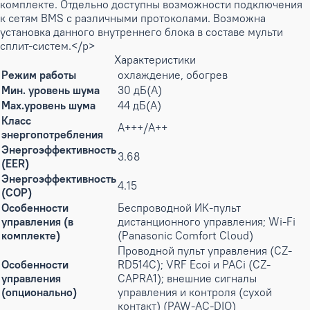
комплекте. Отдельно доступны возможности подключения
к сетям BMS с различными протоколами. Возможна
установка данного внутреннего блока в составе мульти
сплит-систем.</p>
Характеристики
Режим работы
охлаждение, обогрев
Мин. уровень шума
30 дБ(А)
Max.уровень шума
44 дБ(А)
Класс
A+++/A++
энергопотребления
Энергоэффективность
3.68
(EER)
Энергоэффективность
4.15
(COP)
Особенности
Беспроводной ИК-пульт
управления (в
дистанционного управления; Wi-Fi
комплекте)
(Panasonic Comfort Cloud)
Проводной пульт управления (CZ-
Особенности
RD514C); VRF Ecoi и PACi (CZ-
управления
CAPRA1); внешние сигналы
(опционально)
управления и контроля (сухой
контакт) (PAW-AC-DIO)