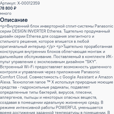
Артикул: X-00012359
78 800 ₽
много
Описание
<p>Внутренний блок инверторной сплит-системы Panasonic
серии DESIGN INVERTER Etherea. Тщательно продуманный
дизайн серии Etherea для создания элегантного и
стильного решения, которое впишется в любой
оригинальный интерьер.</p> <p>Тщательно проработанная
конструкция внутренних блоков облегчающая монтаж и
дальнейшее обслуживание. Поставляемый в комплекте ИК-
пульт управления с эксклюзивным дизайном "SKY".
Встроенный Wi-Fi предоставляет возможность удаленного
контроля и управления через приложение Panasonic
Comfort Cloud. Совместимость с Google Assistant и Amazon
Alexa. Технология nanoe ™ X используя природные моющие
средства - гидроксильные радикалы, подавляет
определенные типы бактерий, вирусов, плесени,
аллергенов, пыльцы и некоторых опасных веществ,
создавая в помещении идеальную жизненную среду. В
режиме интенсивной работы POWERFUL уменьшается
время достижения заданной температуры в помещении. В