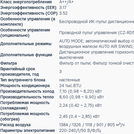
Под заказ
Описание
<p>Внутренний блок инверторной сплит-системы Panasonic
<p>Компактная конструкция внутренних блоков позволяет ра
внутреннего блока облегчающая монтаж и дальнейшее обсл
удаленного контроля и управления через приложение Panaso
мельчайшие частицы пыли, поддерживая максимальную защ
помещении. В режиме сверхтихой работы вентилятора QUI
управляемыми горизонтальными воздушными жалюзи, улучш
обогрев в зависимости от заданной температуры и темпера
оптимальный объём воздушного потока в соответствии с р
оптимальное направление воздушного потока в соответств
данного внутреннего блока в составе мульти сплит-систем.<
Режим работы
охлаждение, обогрев
Мин. уровень шума
35 дБ(А)
Max.уровень шума
47 дБ(А)
Класс энергопотребления
A++/A+
Энергоэффективность (EER)
3.17
Энергоэффективность (COP)
3.52
Особенности управления (в
Беспроводной ИК-пульт дистан
комплекте)