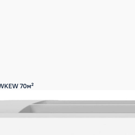
-TZ71WKEW 70м²