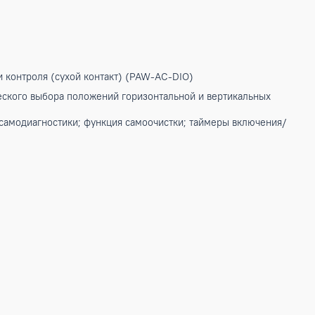
 лаконичном дизайне. Идеальный кондиционер для небольш
нном пространстве над дверью. Тщательно проработанная ко
с эксклюзивным дизайном "SKY". Встроенный Wi-Fi предост
azon Alexa. Дополнителный фильтр тонкой очистки способен
ой работы POWERFUL уменьшается время достижения задан
утреннего блока. Конструкция AEROWINGS с двойными инди
UTO MODE кондиционер производит выбор режима работы н
 вентилятора внутреннего блока автоматически регулируетс
ложение горизонтальной жалюзи автоматически регулируетс
можность подключения к BMS с различными протоколами. Во