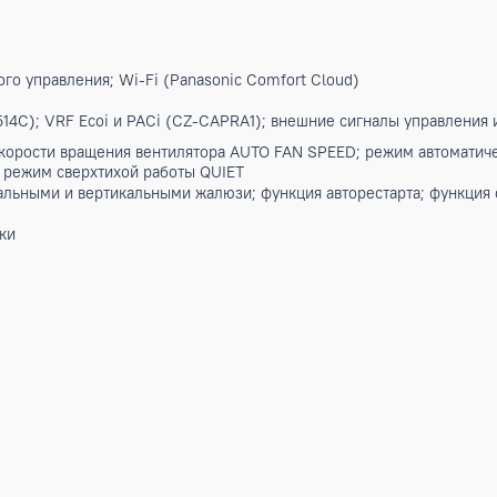
 серии COMPACT INVERTER. Компактная настенная модель в
сширить возможности их установки, в частности в ограниче
уживание. Поставляемый в комплекте ИК-пульт управления 
nic Comfort Cloud. Совместимость с Google Assistant и Am
иту здоровой атмосферы в помещении. В режиме интенсивн
ET возможно максимально минимизировать уровень шума вн
ает контроль направления воздушного потока. В режиме A
туры внутри помещения. В режиме AUTO FAN SPEED, скорость
ежимом работы кондиционера. В режиме AUTO AIR SWING, по
ии с режимом работы кондиционера. Отдельно доступна воз
/p>
Характеристики
ционного управления; Wi-Fi (Panasonic Comfort Cloud)