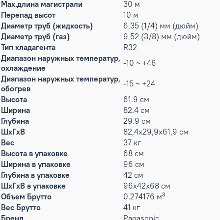
Max.длина магистрали
30 м
Перепад высот
10 м
Диаметр труб (жидкость)
6,35 (1/4) мм (дюйм)
Диаметр труб (газ)
9,52 (3/8) мм (дюйм)
Тип хладагента
R32
Диапазон наружных температур,
-10 ~ +46
охлаждение
Диапазон наружных температур,
-15 ~ +24
обогрев
Высота
61.9 см
Ширина
82.4 см
Глубина
29.9 см
ШxГxВ
82,4x29,9x61,9 см
Вес
37 кг
Высота в упаковке
68 см
Ширина в упаковке
96 см
Глубина в упаковке
42 см
ШxГxВ в упаковке
96x42x68 см
Объем Брутто
0.274176 м³
Вес Брутто
41 кг
Бренд
Panasonic