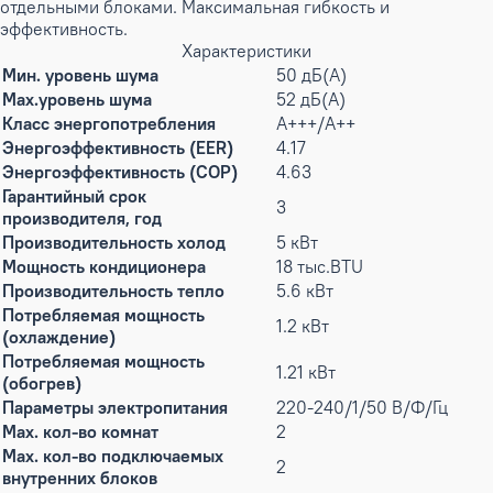
отдельными блоками. Максимальная гибкость и
эффективность.
Характеристики
Мин. уровень шума
50 дБ(А)
Max.уровень шума
52 дБ(А)
Класс энергопотребления
A+++/A++
Энергоэффективность (EER)
4.17
Энергоэффективность (COP)
4.63
Гарантийный срок
3
производителя, год
Производительность холод
5 кВт
Мощность кондиционера
18 тыс.BTU
Производительность тепло
5.6 кВт
Потребляемая мощность
1.2 кВт
(охлаждение)
Потребляемая мощность
1.21 кВт
(обогрев)
Параметры электропитания
220-240/1/50 В/Ф/Гц
Max. кол-во комнат
2
Max. кол-во подключаемых
2
внутренних блоков