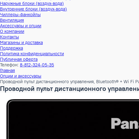
Тепловые насосы
Наружные блоки (воздух-воздух)
Внутренние блоки (воздух-воздух)
Наружные блоки (воздух-вода)
Внутренние блоки (воздух-вода)
Чиллеры-фанкойлы
Вентиляция
Аксессуары и опции
О компании
Контакты
Магазины и доставка
Поддержка
Политика конфиденциальности
Публичная оферта
Телефон:
8-812-324-05-35
Главная
Опции и аксессуары
Проводной пульт дистанционного управления, Bluetooth® +
Проводной пульт дистанционного управ