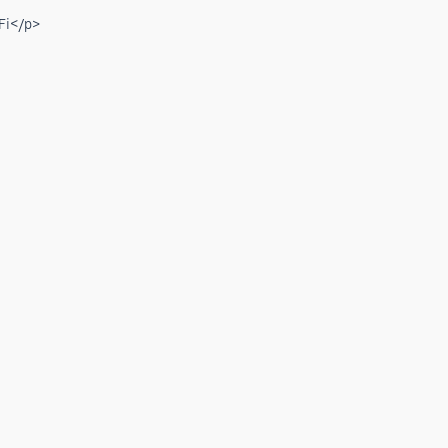
 + Wi-Fi</p>