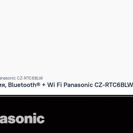
 Wi Fi Panasonic CZ-RTC6BLW
ления, Bluetooth® + Wi Fi Panasonic C