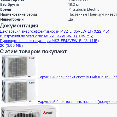
Высота
30.7 см
Ширина
23.3 см
Глубина
89 см
ШxГxВ
23,3x89x30,7 см
Вес
15.5 кг
Высота в упаковке
31 см
Ширина в упаковке
42 см
Глубина в упаковке
97 см
ШxГxВ в упаковке
42x97x31 см
Объем Брутто
0.126294 м³
Вес Брутто
18.2 кг
Бренд
Mitsubishi Electric
Наименование серии
Настенные Премиум 
Инверторный
Да
Документация
Декларация энергоэффективности MSZ-EF35VEW-E1 (0.22 
Инструкция по установке MSZ-EF42VEW-E1 (0.39 МБ)
Руководство по эксплуатации MSZ-EF42VEW-E1 (2.11 МБ)
20 (3.96 МБ)
С этим товаром покупают