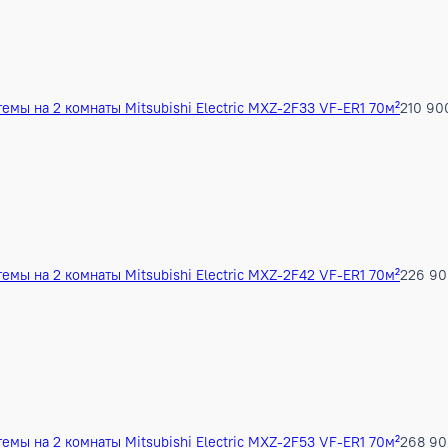
hi Electric MUZ-LN35 VG-ER1 35м²
156 450 ₽
ух воздух) Mitsubishi Electric MUZ-LN35 VGHZ2-ER1 35м²
25
т системы на 2 комнаты Mitsubishi Electric MXZ-2F33 VF-ER