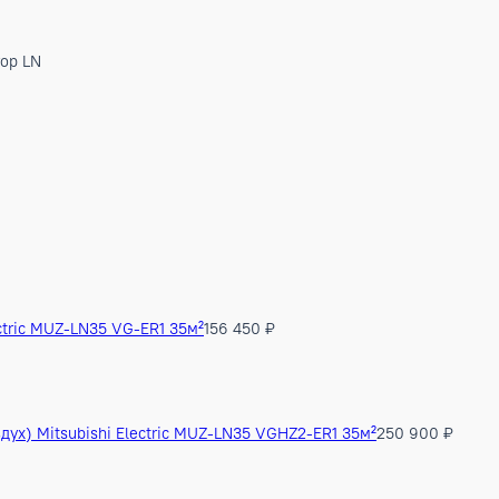
инвертор LN
МБ)