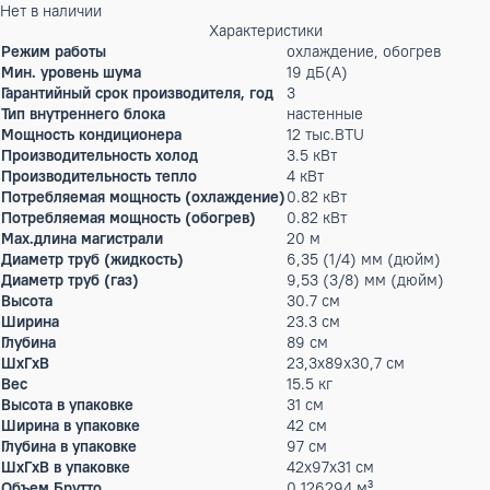
Бренд:
Mitsubishi Electric
Артикул: X-00011042
136 450 ₽
Нет в наличии
Характеристики
Режим работы
охлаждение, обогрев
Мин. уровень шума
19 дБ(А)
Гарантийный срок производителя, год
3
Тип внутреннего блока
настенные
Мощность кондиционера
12 тыс.BTU
Производительность холод
3.5 кВт
Производительность тепло
4 кВт
Потребляемая мощность (охлаждение)
0.82 кВт
Потребляемая мощность (обогрев)
0.82 кВт
Max.длина магистрали
20 м
Диаметр труб (жидкость)
6,35 (1/4) мм (дюйм)
Диаметр труб (газ)
9,53 (3/8) мм (дюйм