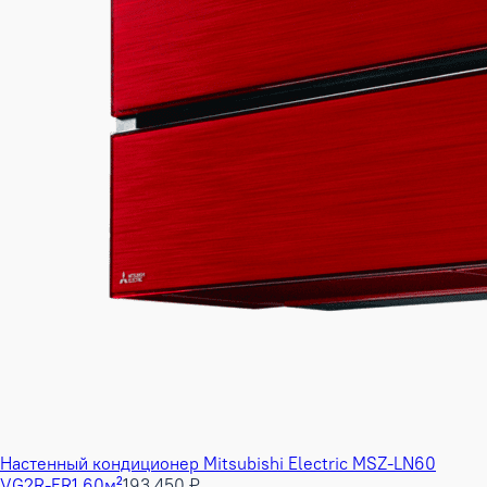
Настенный кондиционер Mitsubishi Electric MSZ-LN60
VG2R-ER1 60м²
193 450 ₽