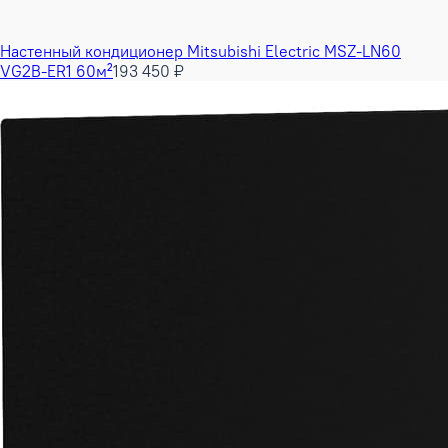
Настенный кондиционер Mitsubishi Electric MSZ-LN60
VG2B-ER1 60м²
193 450 ₽