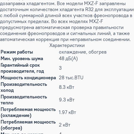
дозаправка хладагентом. Все модели MXZ-F заправлены
достаточным количеством хладагента R32 для эксплуатации
с любой суммарной длиной всех участков фреонопровода в
допустимых пределах. Во всех моделях MXZ-F
предусмотрена aвтоматическая проверка правильности
соединения фреонопроводов и сигнальных линий, а также
автоматическая коррекция при неправильном соединении.
Характеристики
Режим работы
охлаждение, обогрев
Мин. уровень шума
48 дБ(А)
Гарантийный срок
3
производителя, год
Мощность кондиционера
28 тыс.BTU
Производительность
8.3 кВт
холод
Производительность
9.3 кВт
тепло
Потребляемая мощность
1.97 кВт
(охлаждение)
Потребляемая мощность
2 кВт
(обогрев)