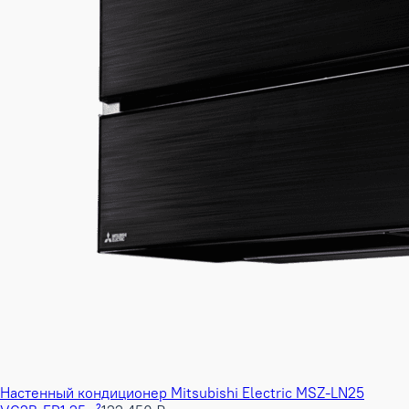
Настенный кондиционер Mitsubishi Electric MSZ-LN25