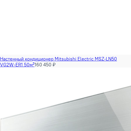
Настенный кондиционер Mitsubishi Electric MSZ-LN50
VG2W-ER1 50м²
160 450 ₽