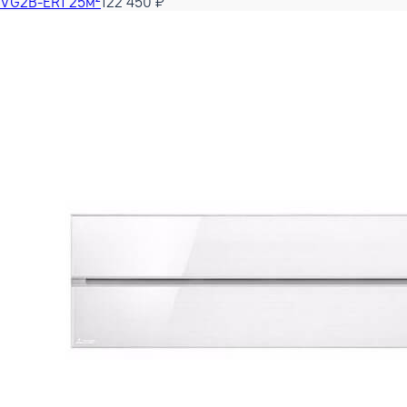
VG2B-ER1 25м²
122 450 ₽