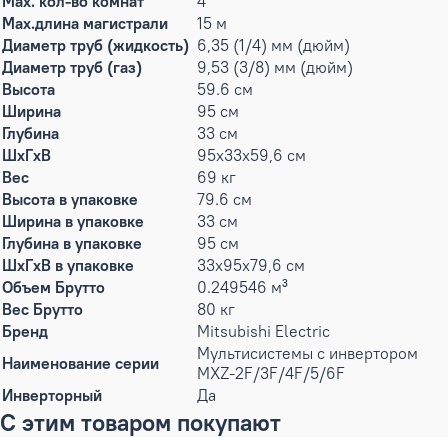
Max. кол-во комнат
4
Max.длина магистрали
15 м
Диаметр труб (жидкость)
6,35 (1/4) мм (дюйм)
Диаметр труб (газ)
9,53 (3/8) мм (дюйм)
Высота
59.6 см
Ширина
95 см
Глубина
33 см
ШxГxВ
95x33x59,6 см
Вес
69 кг
Высота в упаковке
79.6 см
Ширина в упаковке
33 см
Глубина в упаковке
95 см
ШxГxВ в упаковке
33x95x79,6 см
Объем Брутто
0.249546 м³
Вес Брутто
80 кг
Бренд
Mitsubishi Electric
Мультисистемы c инвертором
Наименование серии
MXZ-2F/3F/4F/5/6F
Инверторный
Да
С этим товаром покупают