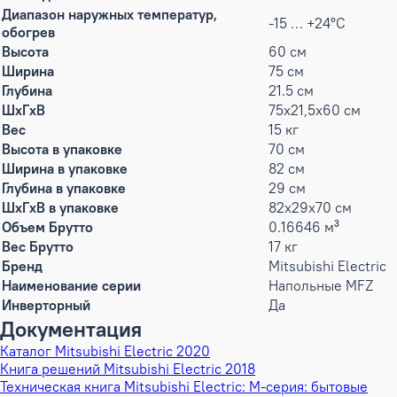
Диапазон наружных температур,
-15 … +24°C
обогрев
Высота
60 см
Ширина
75 см
Глубина
21.5 см
ШxГxВ
75x21,5x60 см
Вес
15 кг
Высота в упаковке
70 см
Ширина в упаковке
82 см
Глубина в упаковке
29 см
ШxГxВ в упаковке
82x29x70 см
Объем Брутто
0.16646 м³
Вес Брутто
17 кг
Бренд
Mitsubishi Electric
Наименование серии
Напольные MFZ
Инверторный
Да
Документация
Каталог Mitsubishi Electric 2020
Книга решений Mitsubishi Electric 2018
Техническая книга Mitsubishi Electric: М-серия: бытовые