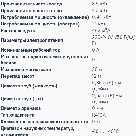
Производительность холод
3.5 кВт
Производительность тепло
4.3 кВт
Потребляемая мощность (охлаждение)
0.94 кВт
Потребляемая мощность (обогрев)
1.1 кВт
Расход воздуха
492 м³/ч
220-240/1/50 В/Ф/
Параметры электропитания
Гц
Номинальный рабочий ток
0 А
Max. кол-во подключаемых внутренних
0
блоков
Max.длина магистрали
20 м
Перепад высот
12 м
6,35 (1/4) мм
Диаметр труб (жидкость)
(дюйм)
9,53 (3/8) мм
Диаметр труб (газ)
(дюйм)
Диаметр дренажа
0 мм
Тип хладагента
R410A
Количество заправляемого хладагента
0 кг
Диапазон наружных температур,
-10 … +46°C
охлаждение