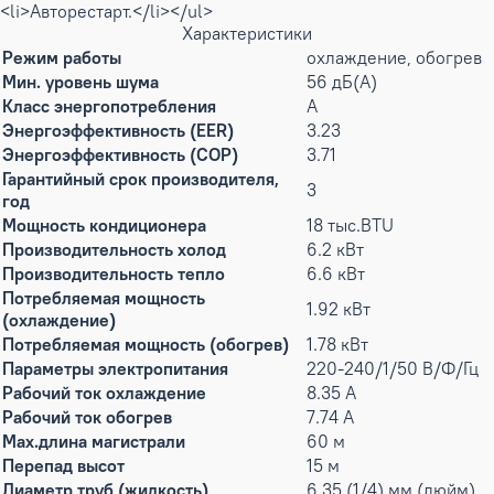
<li>Авторестарт.</li></ul>
Характеристики
Режим работы
охлаждение, обогрев
Мин. уровень шума
56 дБ(А)
Класс энергопотребления
A
Энергоэффективность (EER)
3.23
Энергоэффективность (COP)
3.71
Гарантийный срок производителя,
3
год
Мощность кондиционера
18 тыс.BTU
Производительность холод
6.2 кВт
Производительность тепло
6.6 кВт
Потребляемая мощность
1.92 кВт
(охлаждение)
Потребляемая мощность (обогрев)
1.78 кВт
Параметры электропитания
220-240/1/50 В/Ф/Гц
Рабочий ток охлаждение
8.35 А
Рабочий ток обогрев
7.74 А
Max.длина магистрали
60 м
Перепад высот
15 м
Диаметр труб (жидкость)
6,35 (1/4) мм (дюйм)