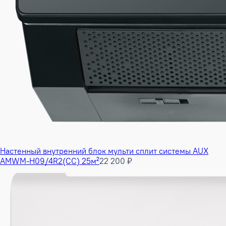
Настенный внутренний блок мульти сплит системы AUX
AMWM-H09/4R2(CC) 25м²
22 200 ₽