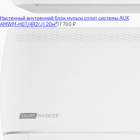
Настенный внутренний блок мульти сплит системы AUX
AMWM-H07/4R2(J) 20м²
17 700 ₽