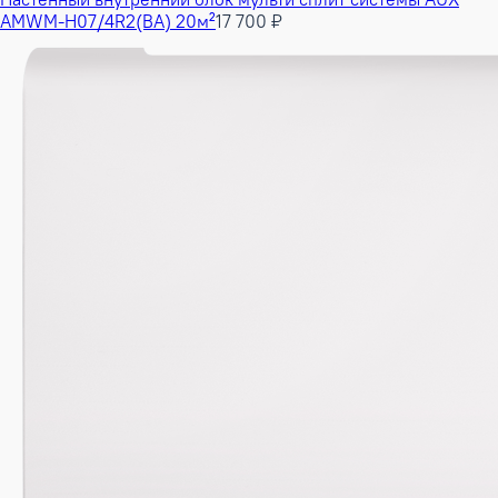
AMWM-H07/4R2(BA) 20м²
17 700 ₽