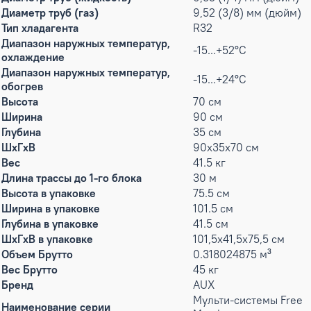
Диаметр труб (газ)
9,52 (3/8) мм (дюйм)
Тип хладагента
R32
Диапазон наружных температур,
-15...+52°С
охлаждение
Диапазон наружных температур,
-15...+24°С
обогрев
Высота
70 см
Ширина
90 см
Глубина
35 см
ШxГxВ
90x35x70 см
Вес
41.5 кг
Длина трассы до 1-го блока
30 м
Высота в упаковке
75.5 см
Ширина в упаковке
101.5 см
Глубина в упаковке
41.5 см
ШxГxВ в упаковке
101,5x41,5x75,5 см
Объем Брутто
0.318024875 м³
Вес Брутто
45 кг
Бренд
AUX
Мульти-системы Free
Наименование серии