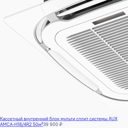
Кассетный внутренний блок мульти сплит системы AUX
AMCA-H18/4R2 50м²
39 900 ₽