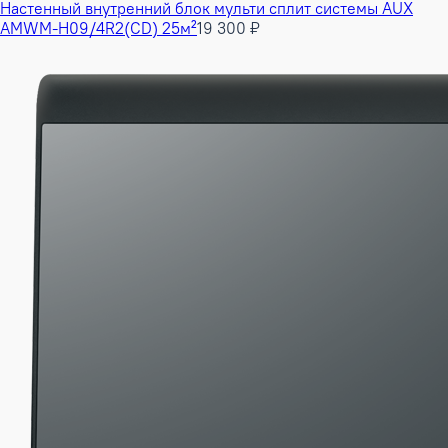
Настенный внутренний блок мульти сплит системы AUX
AMWM-H09/4R2(CD) 25м²
19 300 ₽