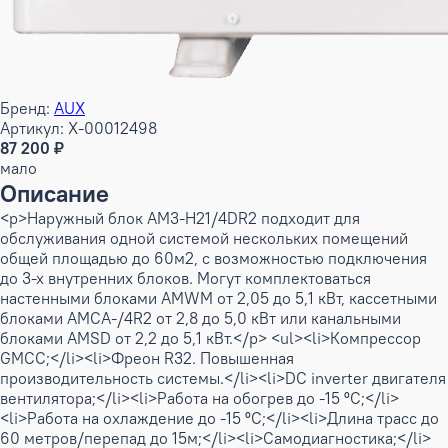
Бренд:
AUX
Артикул: X-00012498
87 200 ₽
мало
Описание
<p>Наружный блок AM3-H21/4DR2 подходит для
обслуживания одной системой нескольких помещений
общей площадью до 60м2, с возможностью подключения
до 3-х внутренних блоков. Могут комплектоваться
настенными блоками AMWM от 2,05 до 5,1 кВт, кассетными
блоками AMCA-/4R2 от 2,8 до 5,0 кВт или канальными
блоками AMSD от 2,2 до 5,1 кВт.</p> <ul><li>Компрессор
GMCC;</li><li>Фреон R32. Повышенная
производительность системы.</li><li>DC inverter двигателя
вентилятора;</li><li>Работа на обогрев до -15 ºС;</li>
<li>Работа на охлаждение до -15 ºС;</li><li>Длина трасс до
60 метров/перепад до 15м;</li><li>Cамодиагностика;</li>