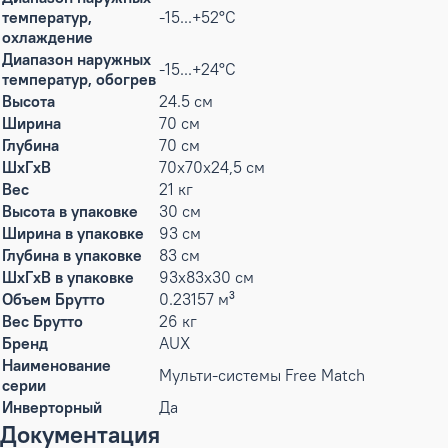
температур,
-15...+52°С
охлаждение
Диапазон наружных
-15...+24°С
температур, обогрев
Высота
24.5 см
Ширина
70 см
Глубина
70 см
ШxГxВ
70x70x24,5 см
Вес
21 кг
Высота в упаковке
30 см
Ширина в упаковке
93 см
Глубина в упаковке
83 см
ШxГxВ в упаковке
93x83x30 см
Объем Брутто
0.23157 м³
Вес Брутто
26 кг
Бренд
AUX
Наименование
Мульти-системы Free Match
серии
Инверторный
Да
Документация