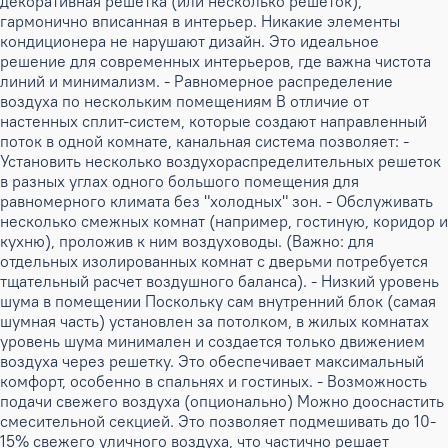
декоративная решетка (или несколько решеток),
гармонично вписанная в интерьер. Никакие элементы
кондиционера не нарушают дизайн. Это идеальное
решение для современных интерьеров, где важна чистота
линий и минимализм. - Равномерное распределение
воздуха по нескольким помещениям В отличие от
настенных сплит-систем, которые создают направленный
поток в одной комнате, канальная система позволяет: -
Установить несколько воздухораспределительных решеток
в разных углах одного большого помещения для
равномерного климата без "холодных" зон. - Обслуживать
несколько смежных комнат (например, гостиную, коридор и
кухню), проложив к ним воздуховоды. (Важно: для
отдельных изолированных комнат с дверьми потребуется
тщательный расчет воздушного баланса). - Низкий уровень
шума в помещении Поскольку сам внутренний блок (самая
шумная часть) установлен за потолком, в жилых комнатах
уровень шума минимален и создается только движением
воздуха через решетку. Это обеспечивает максимальный
комфорт, особенно в спальнях и гостиных. - Возможность
подачи свежего воздуха (опционально) Можно дооснастить
смесительной секцией. Это позволяет подмешивать до 10-
15% свежего уличного воздуха, что частично решает