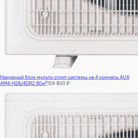
Наружный блок мульти сплит системы на 4 комнаты AUX
AM4-H28/4DR2 80м²
109 800 ₽