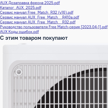
AUX Дозаправка фреона 2025.pdf
Каталог_AUX_2025.pdf
Сервис мануал Free_Match_R32 (v16).pdf
Сервис мануал AUX_Free_Match__R410a.pdf
Сервис мануал AUX_Free_Match__R32.pdf
Руководство пользователя Free Match-серия [2023.04-1].pdf
AUX Коды ошибок.pdf
С этим товаром покупают