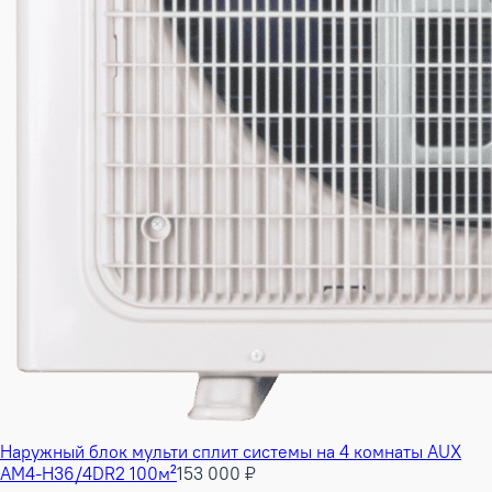
Наружный блок мульти сплит системы на 4 комнаты AUX
AM4-H36/4DR2 100м²
153 000 ₽