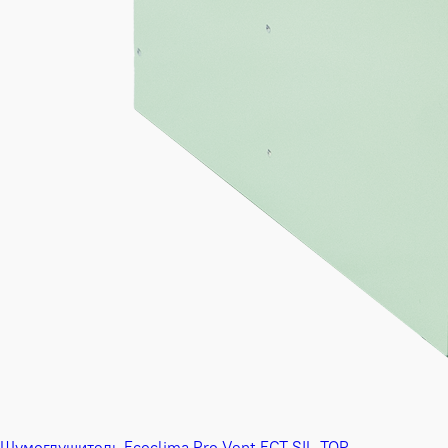
Шумоглушитель Ecoclima Pro Vent ECT SIL-TOP