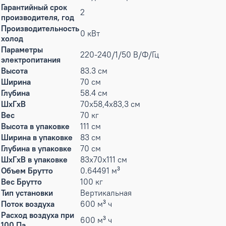
Гарантийный срок
2
производителя, год
Производительность
0 кВт
холод
Параметры
220-240/1/50 В/Ф/Гц
электропитания
Высота
83.3 см
Ширина
70 см
Глубина
58.4 см
ШxГxВ
70х58,4х83,3 см
Вес
70 кг
Высота в упаковке
111 см
Ширина в упаковке
83 см
Глубина в упаковке
70 см
ШxГxВ в упаковке
83x70x111 см
Объем Брутто
0.64491 м³
Вес Брутто
100 кг
Тип установки
Вертикальная
Поток воздуха
600 м³ ч
Расход воздуха при
600 м³ ч
100 Па