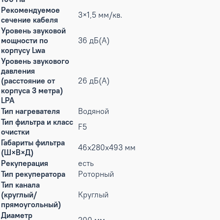
Рекомендуемое
3×1,5 мм/кв.
сечение кабеля
Уровень звуковой
мощности по
36 дБ(А)
корпусу Lwa
Уровень звукового
давления
(расстояние от
26 дБ(А)
корпуса 3 метра)
LPA
Тип нагревателя
Водяной
Тип фильтра и класс
F5
очистки
Габариты фильтра
46x280x493 мм
(Ш×В×Д)
Рекуперация
есть
Тип рекуператора
Роторный
Тип канала
(круглый/
Круглый
прямоугольный)
Диаметр