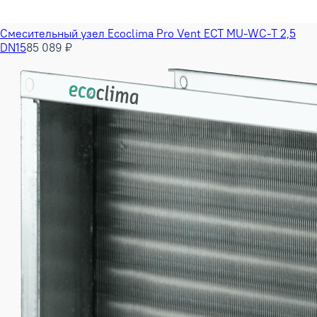
Смесительный узел Ecoclima Pro Vent ECT MU-WC-T 2,5
DN15
85 089 ₽