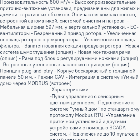
Производительность 600 м³/ч - Высокопроизводительные
приточно-вытяжные установки, предназначены для жилых и
админи- стративных объектов. Отличаются компактностью,
встроенной автоматикой, системой очистки и нагрева. -
Мебельная ширина 597 мм, у вертикальной установки. - EC-
вентиляторы - Безременный привод ротора. - Увеличенная
площадь роторного рекуператора. - Увеличенная площадь
фильтра. - Запатентованная секция продувки ротора - Новая
система шумоглушения (опция) - Новая монтажная рама
(опция) - Рама под блок с регулируемыми ножками (опция)
- Встроенные утепленные заслонки с приводом (опция). -
Принцип plug-and-play - Корпус бескаркасный с толщиной
панели 50 мм. - Режим CAV - Интеграция в систему «Умный
дом» через MODBUS (встроен)
Характеристики
-Пульт управления с сенсорным
цветным дисплеем. -Подключение к
системе "умный дом" по стандартному
протоколу Modbus RTU. -Управление
приточной установкой и другими
устройствами с помощью SCADA
систем. -Подключение до 10 пультов к