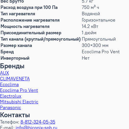
Вес Брутто
5.7 кг
Расход воздуха при 100 Па
750 м³ ч
Тип нагревателя
Водяной
Расположение нагревателя
Горизонтальное
Мощность нагревателя
14.2 кВт
Присоединительный размер
1 дюйм
Тип канала (круглый/прямоугольный)
Прямоугольный
Размер канала
300×300 мм
Бренд
Ecoclima Pro Vent
Инверторный
Нет
Бренды
AUX
CLIMAVENETA
Ecoclima
Ecoclima Pro Vent
Electrolux
Mitsubishi Electric
Panasonic
Контакты
Телефон:
8-812-324-05-35
E-mail:
info@hiconix-spb.ru