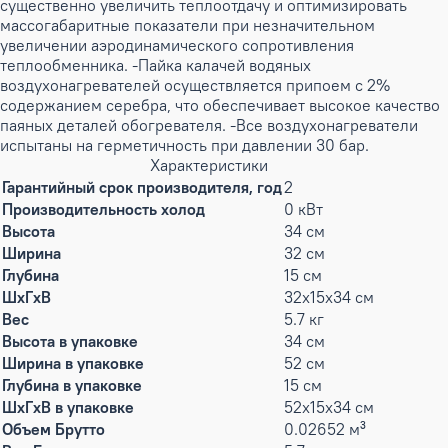
существенно увеличить теплоотдачу и оптимизировать
массогабаритные показатели при незначительном
увеличении аэродинамического сопротивления
теплообменника. -Пайка калачей водяных
воздухонагревателей осуществляется припоем с 2%
содержанием серебра, что обеспечивает высокое качество
паяных деталей обогревателя. -Все воздухонагреватели
испытаны на герметичность при давлении 30 бар.
Характеристики
Гарантийный срок производителя, год
2
Производительность холод
0 кВт
Высота
34 см
Ширина
32 см
Глубина
15 см
ШxГxВ
32x15x34 см
Вес
5.7 кг
Высота в упаковке
34 см
Ширина в упаковке
52 см
Глубина в упаковке
15 см
ШxГxВ в упаковке
52x15x34 см
Объем Брутто
0.02652 м³