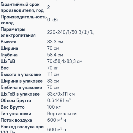
Гарантийный срок
2
производителя, год
Производительность
0 кВт
холод
Параметры
220-240/1/50 В/Ф/Гц
электропитания
Высота
83.3 см
Ширина
70 см
Глубина
58.4 см
ШxГxВ
70х58,4х83,3 см
Вес
70 кг
Высота в упаковке
111 см
Ширина в упаковке
83 см
Глубина в упаковке
70 см
ШxГxВ в упаковке
83x70x111 см
Объем Брутто
0.64491 м³
Вес Брутто
100 кг
Тип установки
Вертикальная
Поток воздуха
600 м³ ч
Расход воздуха при
600 м³ ч
100 Па