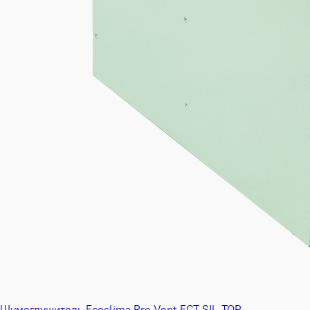
Шумоглушитель Ecoclima Pro Vent ECT SIL-TOP