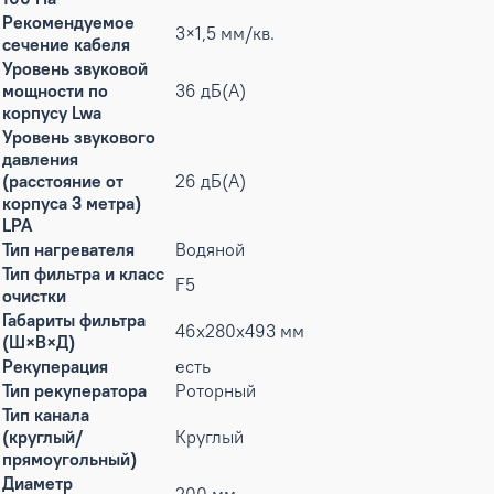
Рекомендуемое
3×1,5 мм/кв.
сечение кабеля
Уровень звуковой
мощности по
36 дБ(А)
корпусу Lwa
Уровень звукового
давления
(расстояние от
26 дБ(А)
корпуса 3 метра)
LPA
Тип нагревателя
Водяной
Тип фильтра и класс
F5
очистки
Габариты фильтра
46x280x493 мм
(Ш×В×Д)
Рекуперация
есть
Тип рекуператора
Роторный
Тип канала
(круглый/
Круглый
прямоугольный)
Диаметр