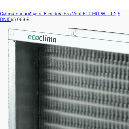
Смесительный узел Ecoclima Pro Vent ECT MU-WC-T 2,5
DN15
85 089 ₽