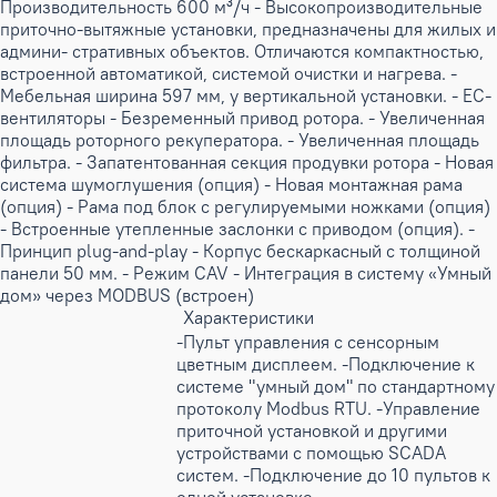
Производительность 600 м³/ч - Высокопроизводительные
приточно-вытяжные установки, предназначены для жилых и
админи- стративных объектов. Отличаются компактностью,
встроенной автоматикой, системой очистки и нагрева. -
Мебельная ширина 597 мм, у вертикальной установки. - EC-
вентиляторы - Безременный привод ротора. - Увеличенная
площадь роторного рекуператора. - Увеличенная площадь
фильтра. - Запатентованная секция продувки ротора - Новая
система шумоглушения (опция) - Новая монтажная рама
(опция) - Рама под блок с регулируемыми ножками (опция)
- Встроенные утепленные заслонки с приводом (опция). -
Принцип plug-and-play - Корпус бескаркасный с толщиной
панели 50 мм. - Режим CAV - Интеграция в систему «Умный
дом» через MODBUS (встроен)
Характеристики
-Пульт управления с сенсорным
цветным дисплеем. -Подключение к
системе "умный дом" по стандартному
протоколу Modbus RTU. -Управление
приточной установкой и другими
устройствами с помощью SCADA
систем. -Подключение до 10 пультов к