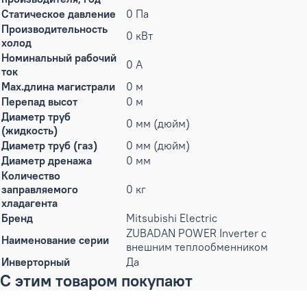
Статическое давление
0 Па
Производительность
0 кВт
холод
Номинальный рабочий
0 А
ток
Max.длина магистрали
0 м
Перепад высот
0 м
Диаметр труб
0 мм (дюйм)
(жидкость)
Диаметр труб (газ)
0 мм (дюйм)
Диаметр дренажа
0 мм
Количество
заправляемого
0 кг
хладагента
Бренд
Mitsubishi Electric
ZUBADAN POWER Inverter с
Наименование серии
внешним теплообменником
Инверторный
Да
С этим товаром покупают