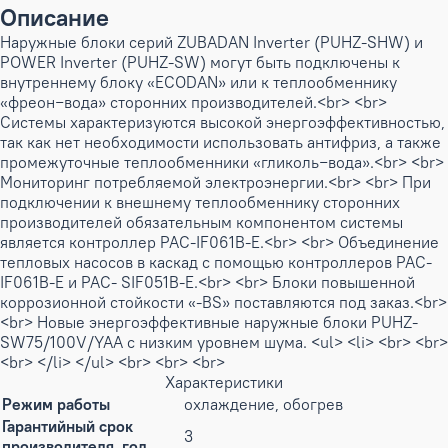
Описание
Наружные блоки серий ZUBADAN Inverter (PUHZ-SHW) и
POWER Inverter (PUHZ-SW) могут быть подключены к
внутреннему блоку «ECODAN» или к теплообменнику
«фреон−вода» сторонних производителей.<br> <br>
Системы характеризуются высокой энергоэффективностью,
так как нет необходимости использовать антифриз, а также
промежуточные теплообменники «гликоль−вода».<br> <br>
Мониторинг потребляемой электроэнергии.<br> <br> При
подключении к внешнему теплообменнику сторонних
производителей обязательным компонентом системы
является контроллер PAC-IF061B-E.<br> <br> Объединение
тепловых насосов в каскад с помощью контроллеров PAC-
IF061B-E и PAC- SIF051B-E.<br> <br> Блоки повышенной
коррозионной стойкости «-BS» поставляются под заказ.<br>
<br> Новые энергоэффективные наружные блоки PUHZ-
SW75/100V/YAA с низким уровнем шума. <ul> <li> <br> <br>
<br> </li> </ul> <br> <br> <br>
Характеристики
Режим работы
охлаждение, обогрев
Гарантийный срок
3
производителя, год