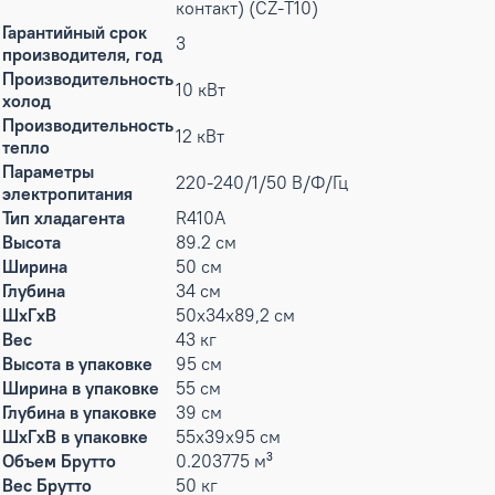
контакт) (CZ-T10)
Гарантийный срок
3
производителя, год
Производительность
10 кВт
холод
Производительность
12 кВт
тепло
Параметры
220-240/1/50 В/Ф/Гц
электропитания
Тип хладагента
R410A
Высота
89.2 см
Ширина
50 см
Глубина
34 см
ШxГxВ
50x34x89,2 см
Вес
43 кг
Высота в упаковке
95 см
Ширина в упаковке
55 см
Глубина в упаковке
39 см
ШxГxВ в упаковке
55x39x95 см
Объем Брутто
0.203775 м³
Вес Брутто
50 кг