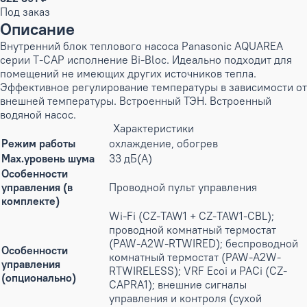
Под заказ
Описание
Внутренний блок теплового насоса Panasonic AQUAREA
серии T-CAP исполнение Bi-Bloc. Идеально подходит для
помещений не имеющих других источников тепла.
Эффективное регулирование температуры в зависимости от
внешней температуры. Встроенный ТЭН. Встроенный
водяной насос.
Характеристики
Режим работы
охлаждение, обогрев
Max.уровень шума
33 дБ(А)
Особенности
управления (в
Проводной пульт управления
комплекте)
Wi-Fi (CZ-TAW1 + CZ-TAW1-CBL);
проводной комнатный термостат
(PAW-A2W-RTWIRED); беспроводной
Особенности
комнатный термостат (PAW-A2W-
управления
RTWIRELESS); VRF Ecoi и PACi (CZ-
(опционально)
CAPRA1); внешние сигналы
управления и контроля (сухой