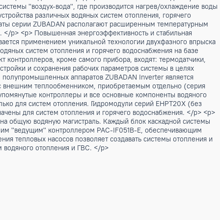
 теплообменника "фреон-вода" (серия PUHZ-SHW) и со встр
чения", позволяющим создавать как традиционные системы 
блоку, так и системы "воздух-вода", где производится наг
озможности устройства различных водяных систем отоплени
 </p> <p> Аппараты серии ZUBADAN располагают расширенны
эффективности. </p> <p> Повышенная энергоэффективность и
AN обеспечивается применением уникальной технологии дв
рмирования водяных систем отопления и горячего водоснаб
E. В комплект контроллеров, кроме самого прибора, входят
 начальной настройки и сохранения рабочих параметров сис
истем на базе полупромышленных аппаратов ZUBADAN Invert
V(Y)HA2 или с внешним теплообменником, приобретаемым о
 включающие упомянутые контроллеры и все основные комп
назначены только для систем отопления. Гидромодули сери
 и предназначены для систем отопления и горячего водосн
рые работают на общую водяную магистраль. Каждый блок к
изводится одним "ведущим" контроллером PAC-IF051B-E, о
ема объединения тепловых насосов позволяет создавать си
ание систем водяного отопления и ГВС. </p>