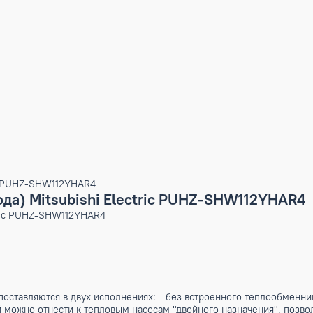
 Electric PUHZ-SHW112YHAR4
ух вода) Mitsubishi Electric PUHZ-SHW