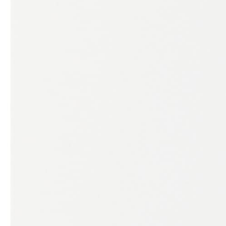
Документация
Каталог Mitsubishi Electric 2020
Сертификат соответствия EAC Mitsubishi Electric
Инструкция по установке PUHZ-SHW
Каталог запчастей Mitsubishi Electric PUHZ-SHW
С этим товаром покупают