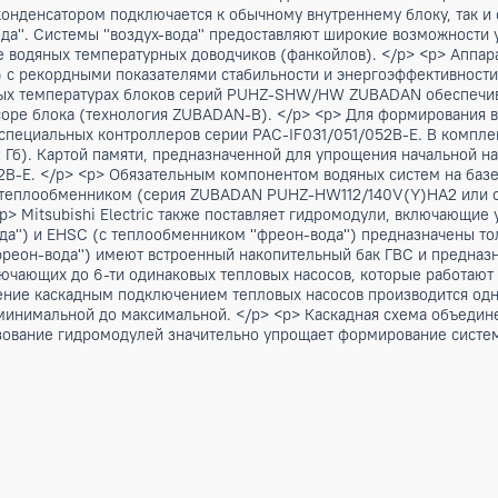
rter поставляются в двух исполнениях: - без встроенного
 серий можно отнести к тепловым насосам "двойного назна
ушным конденсатором подключается к обычному внутреннему 
он-вода". Системы "воздух-вода" предоставляют широкие в
 на базе водяных температурных доводчиков (фанкойлов).
град. С) с рекордными показателями стабильности и энерго
 наружных температурах блоков серий PUHZ-SHW/HW ZUBAD
омпрессоре блока (технология ZUBADAN-B). </p> <p> Для фо
ерия специальных контроллеров серии PAC-IF031/051/052B-
мяти (2 Гб). Картой памяти, предназначенной для упрощения
051/052B-E. </p> <p> Обязательным компонентом водяных с
роенным теплообменником (серия ZUBADAN PUHZ-HW112/140
 <p> Mitsubishi Electric также поставляет гидромодули,
еон-вода") и EHSC (c теплообменником "фреон-вода") пред
ом "фреон-вода") имеют встроенный накопительный бак ГВС
м, включающих до 6-ти одинаковых тепловых насосов, кото
управление каскадным подключением тепловых насосов про
ы от минимальной до максимальной. </p> <p> Каскадная сх
спользование гидромодулей значительно упрощает формиров