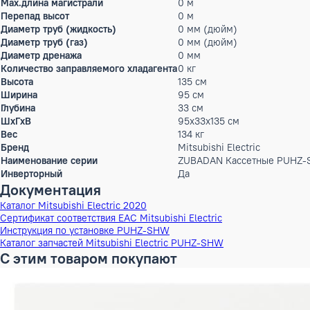
Характеристики
Режим работы
охлаждение, обогрев
Max.уровень шума
69 дБ(А)
Гарантийный срок производителя, год
3
Статическое давление
0 Па
Производительность холод
0 кВт
Номинальный рабочий ток
0 А
Max.длина магистрали
0 м
Перепад высот
0 м
Диаметр труб (жидкость)
0 мм (дюйм)
Диаметр труб (газ)
0 мм (дюйм)
Диаметр дренажа
0 мм
Количество заправляемого хладагента
0 кг
Высота
135 см
Ширина
95 см
Глубина
33 см
ШxГxВ
95x33x135 см
Вес
134 кг
Бренд
Mitsubishi Electric
Наименование серии
ZUBADAN Кассетные
Инверторный
Да