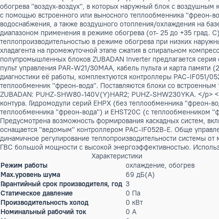
Цена по запросу
Нет в наличии
Описание
<p> Полупромышленные тепловые насосы ряда ZUBADAN Inve
теплообменником (серия PUHZ-HW) </p> <p> Аппараты этих
обогрева "воздух-воздух", в которых наружный блок с возд
с помощью встроенного или выносного теплообменника "фре
водоснабжения, а также воздушного отопления/охлаждения
диапазоном применения в режиме обогрева (от- 25 до +35 
теплопроизводительностью в режиме обогрева при низких
хладагента на промежуточной этапе сжатия в спиральном к
полупромышленных блоков ZUBADAN Inverter предлагается с
пульт управления PAR-W21/30MAA, кабель пульта и карта па
диагностики её работы, комплектуются контроллеры PAC-IF
теплообменник "фреон-вода". Поставляются блоки со вст
ZUBADAN: PUHZ-SHW80-140V(Y)HAR2; PUHZ-SHW230YKA. </p>
контура. Гидромодули серий EHPX (без теплообменника "фр
теплообменника "фреон-вода") и EHST20C (c теплообменник
Предусмотрена возможность формирования каскадных систе
оснащается "ведомым" контроллером PAC-IF052B-E. Обще 
динамичное регулирование теплопроизводительности систем
ГВС большой мощности с высокой энергоэффективностью. И