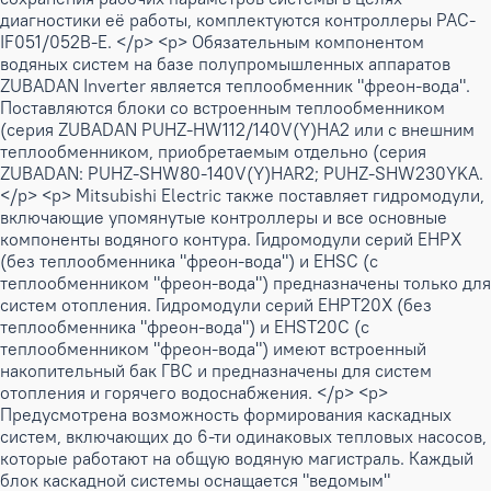
диагностики её работы, комплектуются контроллеры PAC-
IF051/052B-E. </p> <p> Обязательным компонентом
водяных систем на базе полупромышленных аппаратов
ZUBADAN Inverter является теплообменник "фреон-вода".
Поставляются блоки со встроенным теплообменником
(серия ZUBADAN PUHZ-HW112/140V(Y)HA2 или с внешним
теплообменником, приобретаемым отдельно (серия
ZUBADAN: PUHZ-SHW80-140V(Y)HAR2; PUHZ-SHW230YKA.
</p> <p> Mitsubishi Electric также поставляет гидромодули,
включающие упомянутые контроллеры и все основные
компоненты водяного контура. Гидромодули серий EHPX
(без теплообменника "фреон-вода") и EHSC (c
теплообменником "фреон-вода") предназначены только для
систем отопления. Гидромодули серий EHPT20X (без
теплообменника "фреон-вода") и EHST20C (c
теплообменником "фреон-вода") имеют встроенный
накопительный бак ГВС и предназначены для систем
отопления и горячего водоснабжения. </p> <p>
Предусмотрена возможность формирования каскадных
систем, включающих до 6-ти одинаковых тепловых насосов,
которые работают на общую водяную магистраль. Каждый
блок каскадной системы оснащается "ведомым"