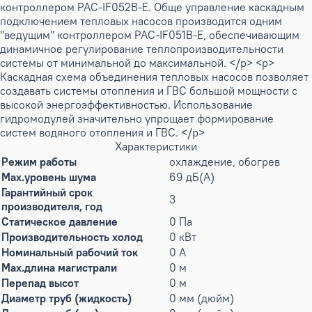
контроллером PAC-IF052B-E. Обще управление каскадным
подключением тепловых насосов производится одним
"ведущим" контроллером PAC-IF051B-E, обеспечивающим
динамичное регулирование теплопроизводительности
системы от минимальной до максимальной. </p> <p>
Каскадная схема объединения тепловых насосов позволяет
создавать системы отопления и ГВС большой мощности с
высокой энергоэффективностью. Использование
гидромодулей значительно упрощает формирование
систем водяного отопления и ГВС. </p>
Характеристики
Режим работы
охлаждение, обогрев
Max.уровень шума
69 дБ(А)
Гарантийный срок
3
производителя, год
Статическое давление
0 Па
Производительность холод
0 кВт
Номинальный рабочий ток
0 А
Max.длина магистрали
0 м
Перепад высот
0 м
Диаметр труб (жидкость)
0 мм (дюйм)