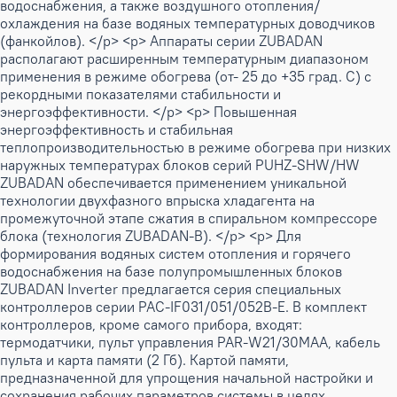
водоснабжения, а также воздушного отопления/
охлаждения на базе водяных температурных доводчиков
(фанкойлов). </p> <p> Аппараты серии ZUBADAN
располагают расширенным температурным диапазоном
применения в режиме обогрева (от- 25 до +35 град. С) с
рекордными показателями стабильности и
энергоэффективности. </p> <p> Повышенная
энергоэффективность и стабильная
теплопроизводительностью в режиме обогрева при низких
наружных температурах блоков серий PUHZ-SHW/HW
ZUBADAN обеспечивается применением уникальной
технологии двухфазного впрыска хладагента на
промежуточной этапе сжатия в спиральном компрессоре
блока (технология ZUBADAN-B). </p> <p> Для
формирования водяных систем отопления и горячего
водоснабжения на базе полупромышленных блоков
ZUBADAN Inverter предлагается серия специальных
контроллеров серии PAC-IF031/051/052B-E. В комплект
контроллеров, кроме самого прибора, входят:
термодатчики, пульт управления PAR-W21/30MAA, кабель
пульта и карта памяти (2 Гб). Картой памяти,
предназначенной для упрощения начальной настройки и
сохранения рабочих параметров системы в целях