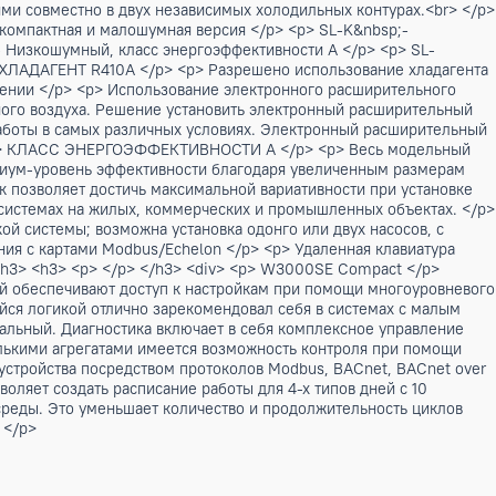
т с воздушным охлаждением конденсатора для подготовки охл
и, теплообменником с медными трубками и алюминиевым о
модели. Панели корпуса изготовлены из плакированной лис
и, работающими совместно в двух независимых холодильных
эффективная, компактная и малошумная версия </p> <p> SL-
 LN-CA&nbsp;- Низкошумный, класс энергоэффективности А <
 <br> <br> <p> ХЛАДАГЕНТ R410A </p> <p> Разрешено исполь
азовом исполнении </p> <p> Использование электронного р
ературы наружного воздуха. Решение установить электронны
 оптимизации работы в самых различных условиях. Электрон
версий K. </p> <p> КЛАСС ЭНЕРГОЭФФЕКТИВНОСТИ А </p> <p
спечивают премиум-уровень эффективности благодаря увели
плообменник позволяет достичь максимальной вариативнос
дравлических системах на жилых, коммерческих и промышле
равлической системы; возможна установка одонго или дву