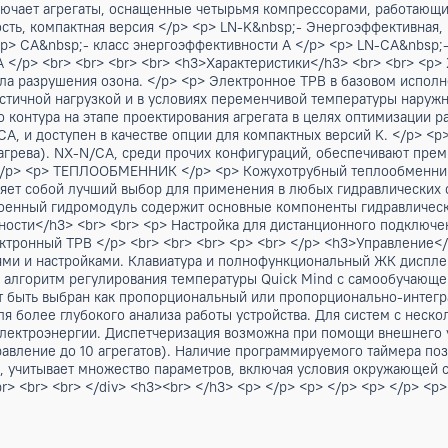
становки / 148 - 335 kW<br> </h2> <p> Реверсивный агрега
работающими с хладагентом R410A, осевыми вентиляторам
электронным расширительным вентилем, в зависимости от 
ряд включает агрегаты, оснащенные четырьмя компрессорам
тельность, компактная версия </p> <p> LN-K&nbsp;- Энерго
</p> <p> CA&nbsp;- класс энергоэффективности А </p> <p>
ости А </p> <br> <br> <br> <br> <h3>Характеристики</h3>
тенциала разрушения озона. </p> <p> Электронное ТРВ в б
те с частичной нагрузкой и в условиях переменчивой темп
ческого контура на этапе проектирования агрегата в целях
 версии CA, и доступен в качестве опции для компактных 
ежиме нагрева). NX-N/CA, среди прочих конфигураций, обе
рами. </p> <p> ТЕПЛООБМЕННИК </p> <p> Кожухотрубный те
едставляет собой лучший выбор для применения в любых ги
троенный гидромодуль содержит основные компоненты гид