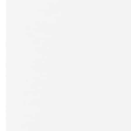
Бренд
CLIMAVENETA
Наименование серии
н/д
Инверторный
Нет
Документация
Техническая брошюра Climaveneta NX-N 0604T - 1204T
katalog-climaveneta-2020.pdf
С этим товаром покупают