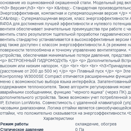
Бренд:
CLIMAVENETA
Артикул: Arhiv-00101
Цена по запросу
Нет в наличии
Описание
<p> </p> <h2>Тепловой насос "воздух-вода" для наружной у
воды оснащен герметичными спиральными компрессорами, 
кожухотрубным теплообменником и терморегулирующим или 
основание из оцинкованной окрашенной стали. Модельный 
<h3> Версия</h3> <br> <p> K&nbsp;- Стандартная производи
Энергоэффективная, компактная и супермалошумная версия 
CA&nbsp;- Супермалошумная версия, класс энергоэффективн
R410A для достижения лучшей эффективности и нулевого по
вентиля обеспечивает значительные преимущества при рабо
вентиль стало результатом тщательной проработки гидравли
вентиль стандартно устанавливается в высокоэффективные
ряд также доступен с классом энергоэффективности А (в р
поверхности теплообмена и точному управлению вентилято
устройства, обеспечивая минимальные потери давления, пр
<p> ВСТРОЕННЫЙ ГИДРОМОДУЛЬ </p> <p> Дополнительный Вс