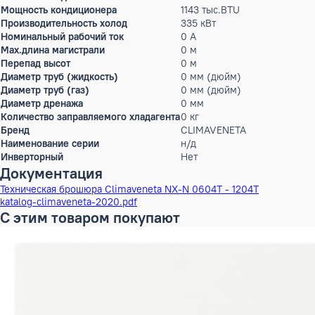
высоким или низким напором. </p> <br> <br> <br> <h3>При
(расстояние от 200 до 500 м) </p> <p> Плавный пуск </p> 
Контроллер W3000SE Compact отличается расширенными фу
меню с возможностью выбора языка интерфейса. Запатентов
содержанием теплоносителя. Также алгоритм регулировани
аварийными сообщениями, функцию "черного ящика" (через 
дополнительного устройства. Также возможен учет потребл
IP, Echelon LonWorks. Совместимость с удаленной клавиатур
часовыми диапазонами. Логика оттайки является самообуча
оттайки, что положительно сказывается на энергоэффективно
Характеристики
Режим работы
охлаждение, обогрев
Статическое давление
0 Па
Мощность кондиционера
1143 тыс.BTU
Производительность холод
335 кВт
Номинальный рабочий ток
0 А
Max.длина магистрали
0 м
Перепад высот
0 м
Диаметр труб (жидкость)
0 мм (дюйм)
Диаметр труб (газ)
0 мм (дюйм)
Диаметр дренажа
0 мм
Количество заправляемого хладагента
0 кг