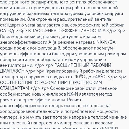
электронного расширительного вентиля обеспечивает
значительные преимущества при работе с переменной
нагрузкой и различных температурных условиях снаружи
помещений. Электронный расширительный вентиль
стандартно устанавливается в высокоэффективной версии
CA. </p> <p> КЛАСС ЭНЕРГОЭФФЕКТИВНОСТИ А </p> <p>
Весь модельный ряд также доступен с классом
энергоэффективности А (в режиме нагрева). NX-N/CA,
среди прочих конфигураций, обеспечивают премиум-
уровень эффективности благодаря увеличенным размерам
поверхности теплообмена и точному управлению
вентиляторами. </p> <p> РАСШИРЕННЫЙ РАБОЧИЙ
ДИАПАЗОН </p> <p> Гарантированный рабочий диапазон
температур наружного воздуха от -10⁰С до +46⁰С. </p> <p>
СООТВЕТСТВИЕ СТРОЖАЙШИМ ЕВРОПЕЙСКИМ
СТАНДАРТАМ </p> <p> Основной новой отличительной
особенностью новых чиллеров NX-N является метод
расчета энергоэффективности. Расчет
энергоэффективности теперь основан не только на
холодопроизводительности и потребляемой мощности
чиллера, но и учитывает потери напора на теплообменнике
или полезный напор, если чиллер оснащен насосами,
согласно требованиям европейского стандарта EN14511.