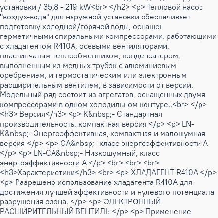
установки / 35,8 - 219 kW<br> </h2> <p> Тепловой насос
"воздух-вода" для наружной установки обеспечивает
подготовку холодной/горячей воды, оснащен
герметичными спиральными компрессорами, работающими
с хладагентом R410A, осевыми вентиляторами,
пластинчатым теплообменником, конденсатором,
выполненным из медных трубок с алюминиевым
оребрением, и термостатическим или электронным
расширительным вентилем, в зависимости от версии.
Модельный ряд состоит из агрегатов, оснащенных двумя
компрессорами в одном холодильном контуре..<br> </p>
<h3> Версия</h3> <p> K&nbsp;- Стандартная
производительность, компактная версия </p> <p> LN-
K&nbsp;- Энергоэффективная, компактная и малошумная
версия </p> <p> CA&nbsp;- класс энергоэффективности А
</p> <p> LN-CA&nbsp;- Низкошумный, класс
энергоэффективности А </p> <br> <br> <br>
<h3>Характеристики</h3> <br> <p> ХЛАДАГЕНТ R410A </p>
<p> Разрешено использование хладагента R410A для
достижения лучшей эффективности и нулевого потенциала
разрушения озона. </p> <p> ЭЛЕКТРОННЫЙ
РАСШИРИТЕЛЬНЫЙ ВЕНТИЛЬ </p> <p> Применение