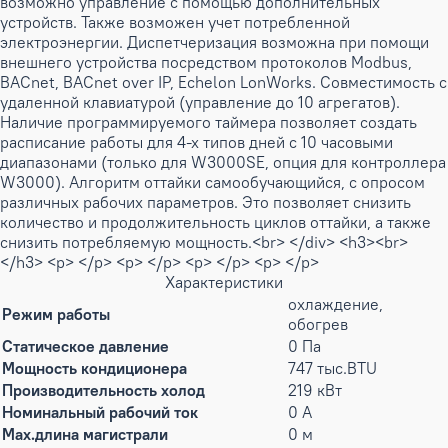
возможно управление с помощью дополнительных
устройств. Также возможен учет потребленной
электроэнергии. Диспетчеризация возможна при помощи
внешнего устройства посредством протоколов Modbus,
BACnet, BACnet over IP, Echelon LonWorks. Совместимость с
удаленной клавиатурой (управление до 10 агрегатов).
Наличие программируемого таймера позволяет создать
расписание работы для 4-х типов дней с 10 часовыми
диапазонами (только для W3000SE, опция для контроллера
W3000). Алгоритм оттайки самообучающийся, с опросом
различных рабочих параметров. Это позволяет снизить
количество и продолжительность циклов оттайки, а также
снизить потребляемую мощность.<br> </div> <h3><br>
</h3> <p> </p> <p> </p> <p> </p> <p> </p>
Характеристики
охлаждение,
Режим работы
обогрев
Статическое давление
0 Па
Мощность кондиционера
747 тыс.BTU
Производительность холод
219 кВт
Номинальный рабочий ток
0 А
Max.длина магистрали
0 м