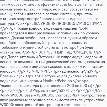
Таким образом, энергоэффективность больше не является
показателем только чиллера, но и распространяется на
оценку работы чиллера в составе системы, при этом
учитывая энергопотребление насосов гидравлического
контура. </p> <p> ДВА УРОВНЯ ПРОИЗВОДИМОГО ШУМА
</p> <p> Новые водоохлаждающие машины NX-N
производятся в двух различных исполнениях по уровню
шума. Данная особенность позволяет лучшим образом
подобрать необходимый агрегат, основываясь на
требованиях именно той системы, в которой он будет
установлен. </p> <p> ВСТРОЕННЫЙ ГИДРОМОДУЛЬ </p>
<p> Дополнительный Встроенный гидромодуль содержит
основные компоненты гидравлической системы; возможна
установка одонго или двух насосов, с высоким или низким
напором. </p> <br> <br> <h3>Принадлежности</h3> <p>
Плавный пуск </p> <p> Настройка для дистанционного
подключения с картами Modbus/Echelon </p> <p>
Удаленная клавиатура (расстояние от 200 до 500 м) </p>
<p> <br> </p> <h3>Управление</h3> <h3> <p> </p> </h3>
<div> W3000 Base – W3000SE Compact <br> Контроллер в
двух различных версиях в зависимости от типа устройства:
W3000: электронный контроллер в комплекте с