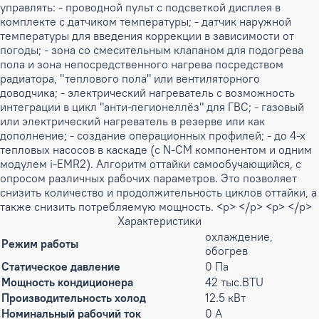
управлять: - проводной пульт с подсветкой дисплея в
комплекте с датчиком температуры; - датчик наружной
температуры для введения коррекции в зависимости от
погоды; - зона со смесительным клапаном для подогрева
пола и зона непосредственного нагрева посредством
радиатора, "теплового пола" или вентиляторного
доводчика; - электрический нагреватель с возможность
интеграции в цикл "анти-легионеллёз" для ГВС; - газовый
или электрический нагреватель в резерве или как
дополнение; - создание операционных профилей; - до 4-х
тепловых насосов в каскаде (с N-CM компонентом и одним
модулем i-EMR2). Алгоритм оттайки самообучающийся, с
опросом различных рабочих параметров. Это позволяет
снизить количество и продолжительность циклов оттайки, а
также снизить потребляемую мощность. <p> </p> <p> </p>
Характеристики
охлаждение,
Режим работы
обогрев
Статическое давление
0 Па
Мощность кондиционера
42 тыс.BTU
Производительность холод
12.5 кВт
Номинальный рабочий ток
0 А