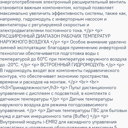
энергопотребления электронный расширительный вентиль
становится важным компонентом, который позволяет
максимально увеличить эффективность системы, также как,
например, гидромодуль с инверторным насосом и
вентиляторы с регулируемой скоростью и
электродвигателями постоянного тока. </p> <p>
РАСШИРЕННЫЙ ДИАПАЗОН РАБОЧИХ ТЕМПЕРАТУР
НАРУЖНОГО ВОЗДУХА </p> <p> Особое внимание уделено
зимней эксплуатации: благодаря применению инверторной
технологии обеспечивается подготовка воды с
температурой до 60°C при температуре наружного воздуха
до -20°C. </p> <p> ВСТРОЕННЫЙ ГИДРОМОДУЛЬ </p> <p>
В гидромодуль входят все компоненты гидравлического
контура, что обеспечивает экономию пространства,
времени и расходов на монтаж. </p> <br> <br>
<h3>Принадлежности</h3> <p> Пульт дистанционного
управления с дисплеем с подсветкой, в комплекте с
датчиком температуры </p> <p> Датчик температуры
наружного воздуха для режима погодозависимого
управления. </p> <p> Датчик температуры ГВС для бытовых
нужд и датчик инерционного типа (Buffer) </p> <p>
Внутренний модуль i-EMR2 для каскадного управления
агрегатами и управления оборудованием в максимум 5