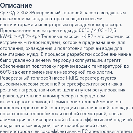
Описание
<p> </p> <h2>Реверсивный тепловой насос с воздушным
охлаждением конденсатора оснащен осевыми
вентиляторами и инверторным приводом компрессора.
Предназначен для нагрева воды до 60°C / 4,03 - 12,5
kW<br> </h2> <p> Тепловые насосы i-KIR2 - это системы со
встроенным гидромодулем, которые предназначены для
отопления, охлаждения и подготовки горячей воды для
санитарных нужд. В процессе разработки особое внимание
было уделено зимнему периоду эксплуатации, агрегат
обеспечивает подготовку горячей воды с температурой до
60°C за счет применения инверторной технологии.
Реверсивный тепловой насос i-KIR2 характеризуется
высоким классом сезонной энергоэффективности как в
режиме нагрева, так и охлаждения путем регулирования
производительности компрессора посредством
инверторного привода. Применение теплообменников-
конденсаторов новой конструкции с увеличенной площадью
поверхности теплообмена и особой геометрией, новых
асимметричных испарителей с более эффективной подачей
хладагента как жидкой, так и газообразной фазы,
вентиляторов с высокоэффективным ЕС электродвигателем