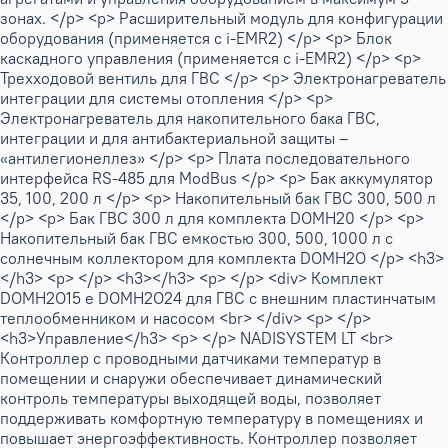
зонах. </p> <p> Расширительный модуль для конфигурации
оборудования (применяется с i-EMR2) </p> <p> Блок
каскадного управления (применяется с i-EMR2) </p> <p>
Трехходовой вентиль для ГВС </p> <p> Электронагреватель
интеграции для системы отопления </p> <p>
Электронагреватель для накопительного бака ГВС,
интеграции и для антибактериальной защиты –
«антилегионеллез» </p> <p> Плата последовательного
интерфейса RS-485 для ModBus </p> <p> Бак аккумулятор
35, 100, 200 л </p> <p> Накопительный бак ГВС 300, 500 л
</p> <p> Бак ГВС 300 л для комплекта DOMH20 </p> <p>
Накопительный бак ГВС емкостью 300, 500, 1000 л с
солнечным коллектором для комплекта DOMH2O </p> <h3>
</h3> <p> </p> <h3></h3> <p> </p> <div> Комплект
DOMH2O15 e DOMH2O24 для ГВС с внешним пластинчатым
теплообменником и насосом <br> </div> <p> </p>
<h3>Управление</h3> <p> </p> NADISYSTEM LT <br>
Контроллер с проводными датчиками температур в
помещении и снаружи обеспечивает динамический
контроль температуры выходящей воды, позволяет
поддерживать комфортную температуру в помещениях и
повышает энергоэффективность. Контроллер позволяет