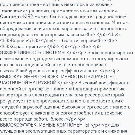
постоянного тока - вот лишь некоторые из важных
технических решений, примененных в этом изделии.
Система i-KIR2 может быть подключена к традиционным
системам отопления или отопительным панелям. Монтаж
оборудования значительно упрощен за счет встроенного
гидромодуля с инверторным насосом.<br> </p> <div>
<h3>Версия</h3> </div> - - базовая версия<br> <br>
<h3>Характеристики</h3> <p> </p> <br> <p>
ЭФФЕКТИВНОСТЬ СИСТЕМЫ </p> <p> Блок спроектирован
с системным подходом: все компоненты отрегулированы
согласно специальной логике, что обеспечивает
высочайший уровень энергоэффективности. </p> <p>
ВЫСОКАЯ ЭНЕРГОЭФФЕКТИВНОСТЬ ПРИ РАБОТЕ С
ЧАСТИЧНОЙ НАГРУЗКОЙ </p> <p> Высокий коэффициент
сезонной энергоэффективности благодаря применению
инверторного электродвигателя компрессора, который
регулирует теплопроизводительность в соответствии с
текущей нагрузкой здания. Высокая энергоэффективность
способствует снижению энергопотребления в течение
всего периода работы блока. </p> <p>
ВЫСОКОЭФФЕКТИВНЫЕ КОМПОНЕНТЫ </p> <p> Для
улучшения эксплуатационных характеристик и снижения